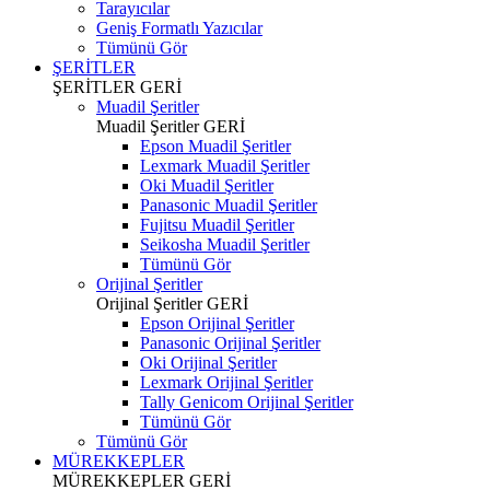
Tarayıcılar
Geniş Formatlı Yazıcılar
Tümünü Gör
ŞERİTLER
ŞERİTLER
GERİ
Muadil Şeritler
Muadil Şeritler
GERİ
Epson Muadil Şeritler
Lexmark Muadil Şeritler
Oki Muadil Şeritler
Panasonic Muadil Şeritler
Fujitsu Muadil Şeritler
Seikosha Muadil Şeritler
Tümünü Gör
Orijinal Şeritler
Orijinal Şeritler
GERİ
Epson Orijinal Şeritler
Panasonic Orijinal Şeritler
Oki Orijinal Şeritler
Lexmark Orijinal Şeritler
Tally Genicom Orijinal Şeritler
Tümünü Gör
Tümünü Gör
MÜREKKEPLER
MÜREKKEPLER
GERİ