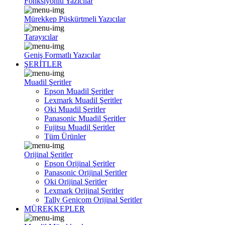
Fonksiyonlu Yazıcılar
Mürekkep Püskürtmeli Yazıcılar
Tarayıcılar
Geniş Formatlı Yazıcılar
ŞERİTLER
Muadil Şeritler
Epson Muadil Şeritler
Lexmark Muadil Şeritler
Oki Muadil Şeritler
Panasonic Muadil Şeritler
Fujitsu Muadil Şeritler
Tüm Ürünler
Orijinal Şeritler
Epson Orijinal Şeritler
Panasonic Orijinal Şeritler
Oki Orijinal Şeritler
Lexmark Orijinal Şeritler
Tally Genicom Orijinal Şeritler
MÜREKKEPLER