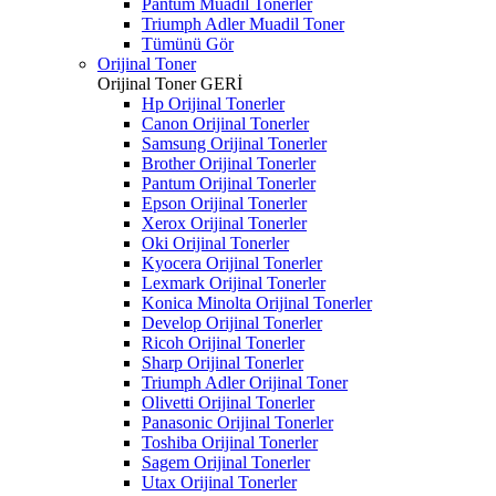
Pantum Muadil Tonerler
Triumph Adler Muadil Toner
Tümünü Gör
Orijinal Toner
Orijinal Toner
GERİ
Hp Orijinal Tonerler
Canon Orijinal Tonerler
Samsung Orijinal Tonerler
Brother Orijinal Tonerler
Pantum Orijinal Tonerler
Epson Orijinal Tonerler
Xerox Orijinal Tonerler
Oki Orijinal Tonerler
Kyocera Orijinal Tonerler
Lexmark Orijinal Tonerler
Konica Minolta Orijinal Tonerler
Develop Orijinal Tonerler
Ricoh Orijinal Tonerler
Sharp Orijinal Tonerler
Triumph Adler Orijinal Toner
Olivetti Orijinal Tonerler
Panasonic Orijinal Tonerler
Toshiba Orijinal Tonerler
Sagem Orijinal Tonerler
Utax Orijinal Tonerler