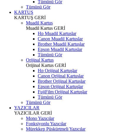
Tümünü Gör
Tümünü Gör
KARTUŞ
KARTUŞ
GERİ
Muadil Kartus
Muadil Kartus
GERİ
Hp Muadil Kartuslar
Canon Muadil Kartuslar
Brother Muadil Kartuşlar
Epson Muadil Kartuslar
Tümünü Gör
Orijinal Kartus
Orijinal Kartus
GERİ
Hp Orijinal Kartuşlar
Canon Orijinal Kartuşlar
Brother Orijinal Kartuşlar
Epson Orijinal Kartuşlar
FujiFilm Orijinal Kartuşlar
Tümünü Gör
Tümünü Gör
YAZICILAR
YAZICILAR
GERİ
Mono Yazıcılar
Fonksiyonlu Yazıcılar
Mürekkep Püskürtmeli Yazıcılar