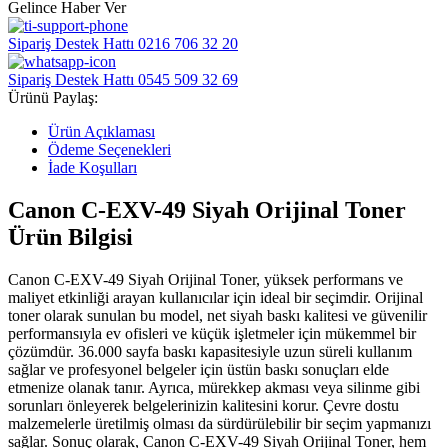
Gelince Haber Ver
Sipariş Destek Hattı
0216 706 32 20
Sipariş Destek Hattı
0545 509 32 69
Ürünü Paylaş:
Ürün Açıklaması
Ödeme Seçenekleri
İade Koşulları
Canon C-EXV-49 Siyah Orijinal Toner
Ürün Bilgisi
Canon C-EXV-49 Siyah Orijinal Toner, yüksek performans ve
maliyet etkinliği arayan kullanıcılar için ideal bir seçimdir. Orijinal
toner olarak sunulan bu model, net siyah baskı kalitesi ve güvenilir
performansıyla ev ofisleri ve küçük işletmeler için mükemmel bir
çözümdür. 36.000 sayfa baskı kapasitesiyle uzun süreli kullanım
sağlar ve profesyonel belgeler için üstün baskı sonuçları elde
etmenize olanak tanır. Ayrıca, mürekkep akması veya silinme gibi
sorunları önleyerek belgelerinizin kalitesini korur. Çevre dostu
malzemelerle üretilmiş olması da sürdürülebilir bir seçim yapmanızı
sağlar. Sonuç olarak, Canon C-EXV-49 Siyah Orijinal Toner, hem