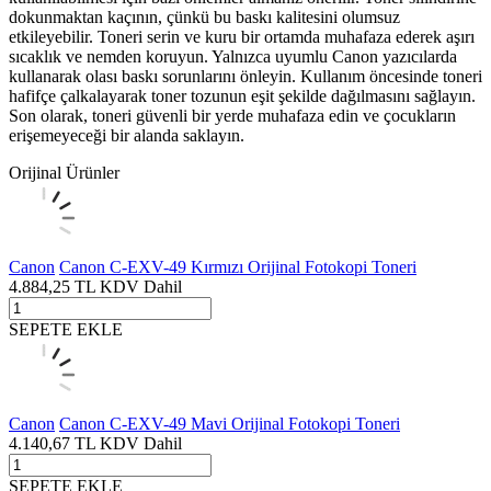
dokunmaktan kaçının, çünkü bu baskı kalitesini olumsuz
etkileyebilir. Toneri serin ve kuru bir ortamda muhafaza ederek aşırı
sıcaklık ve nemden koruyun. Yalnızca uyumlu Canon yazıcılarda
kullanarak olası baskı sorunlarını önleyin. Kullanım öncesinde toneri
hafifçe çalkalayarak toner tozunun eşit şekilde dağılmasını sağlayın.
Son olarak, toneri güvenli bir yerde muhafaza edin ve çocukların
erişemeyeceği bir alanda saklayın.
Orijinal Ürünler
Canon
Canon C-EXV-49 Kırmızı Orijinal Fotokopi Toneri
4.884,25
TL
KDV Dahil
SEPETE EKLE
Canon
Canon C-EXV-49 Mavi Orijinal Fotokopi Toneri
4.140,67
TL
KDV Dahil
SEPETE EKLE