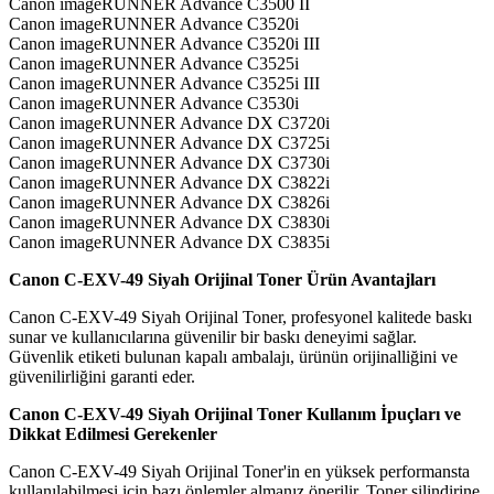
Canon imageRUNNER Advance C3500 II
Canon imageRUNNER Advance C3520i
Canon imageRUNNER Advance C3520i III
Canon imageRUNNER Advance C3525i
Canon imageRUNNER Advance C3525i III
Canon imageRUNNER Advance C3530i
Canon imageRUNNER Advance DX C3720i
Canon imageRUNNER Advance DX C3725i
Canon imageRUNNER Advance DX C3730i
Canon imageRUNNER Advance DX C3822i
Canon imageRUNNER Advance DX C3826i
Canon imageRUNNER Advance DX C3830i
Canon imageRUNNER Advance DX C3835i
Canon C-EXV-49 Siyah Orijinal Toner Ürün Avantajları
Canon C-EXV-49 Siyah Orijinal Toner, profesyonel kalitede baskı
sunar ve kullanıcılarına güvenilir bir baskı deneyimi sağlar.
Güvenlik etiketi bulunan kapalı ambalajı, ürünün orijinalliğini ve
güvenilirliğini garanti eder.
Canon C-EXV-49 Siyah Orijinal Toner Kullanım İpuçları ve
Dikkat Edilmesi Gerekenler
Canon C-EXV-49 Siyah Orijinal Toner'in en yüksek performansta
kullanılabilmesi için bazı önlemler almanız önerilir. Toner silindirine