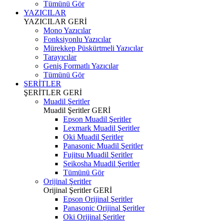
Tümünü Gör
YAZICILAR
YAZICILAR
GERİ
Mono Yazıcılar
Fonksiyonlu Yazıcılar
Mürekkep Püskürtmeli Yazıcılar
Tarayıcılar
Geniş Formatlı Yazıcılar
Tümünü Gör
ŞERİTLER
ŞERİTLER
GERİ
Muadil Şeritler
Muadil Şeritler
GERİ
Epson Muadil Şeritler
Lexmark Muadil Şeritler
Oki Muadil Şeritler
Panasonic Muadil Şeritler
Fujitsu Muadil Şeritler
Seikosha Muadil Şeritler
Tümünü Gör
Orijinal Şeritler
Orijinal Şeritler
GERİ
Epson Orijinal Şeritler
Panasonic Orijinal Şeritler
Oki Orijinal Şeritler