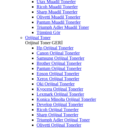
Utax Muadil Tonerler
Ricoh Muadil Tonerler
Sharp Muadil Tonerler
Olivetti Muadil Tonerler
Pantum Muadil Tonerler
Triumph Adler Muadil Toner
Tümünü Gör
Orijinal Toner
Orijinal Toner
GERİ
Hp Orijinal Tonerler
Canon Orijinal Tonerler
Samsung Orijinal Tonerler
Brother Orijinal Tonerler
Pantum Orijinal Tonerler
Epson Orijinal Tonerler
Xerox Orijinal Tonerler
Oki Orijinal Tonerler
Kyocera Orijinal Tonerler
Lexmark Orijinal Tonerler
Konica Minolta Orijinal Tonerler
Develop Orijinal Tonerler
Ricoh Orijinal Tonerler
Sharp Orijinal Tonerler
Triumph Adler Orijinal Toner
Olivetti Orijinal Tonerler