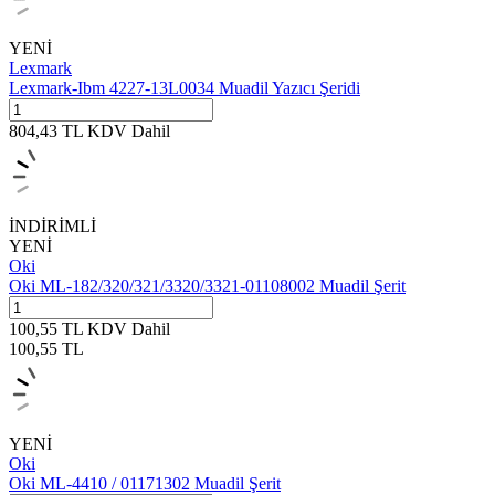
YENİ
Lexmark
Lexmark-Ibm 4227-13L0034 Muadil Yazıcı Şeridi
804,43
TL
KDV Dahil
İNDİRİMLİ
YENİ
Oki
Oki ML-182/320/321/3320/3321-01108002 Muadil Şerit
100,55
TL
KDV Dahil
100,55
TL
YENİ
Oki
Oki ML-4410 / 01171302 Muadil Şerit