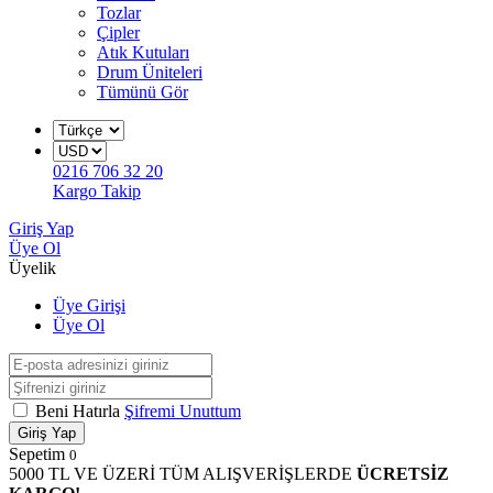
Tozlar
Çipler
Atık Kutuları
Drum Üniteleri
Tümünü Gör
0216 706 32 20
Kargo Takip
Giriş Yap
Üye Ol
Üyelik
Üye Girişi
Üye Ol
Beni Hatırla
Şifremi Unuttum
Giriş Yap
Sepetim
0
5000 TL VE ÜZERİ TÜM ALIŞVERİŞLERDE
ÜCRETSİZ