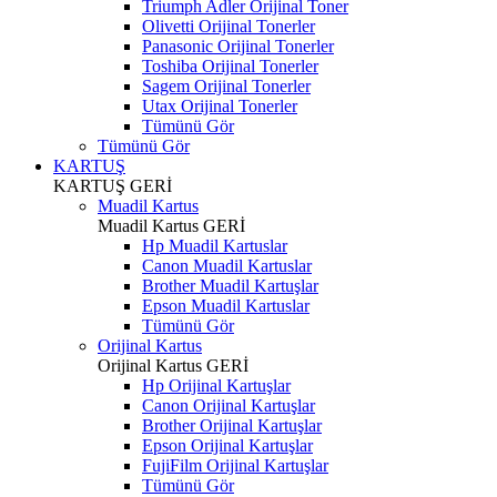
Triumph Adler Orijinal Toner
Olivetti Orijinal Tonerler
Panasonic Orijinal Tonerler
Toshiba Orijinal Tonerler
Sagem Orijinal Tonerler
Utax Orijinal Tonerler
Tümünü Gör
Tümünü Gör
KARTUŞ
KARTUŞ
GERİ
Muadil Kartus
Muadil Kartus
GERİ
Hp Muadil Kartuslar
Canon Muadil Kartuslar
Brother Muadil Kartuşlar
Epson Muadil Kartuslar
Tümünü Gör
Orijinal Kartus
Orijinal Kartus
GERİ
Hp Orijinal Kartuşlar
Canon Orijinal Kartuşlar
Brother Orijinal Kartuşlar
Epson Orijinal Kartuşlar
FujiFilm Orijinal Kartuşlar
Tümünü Gör