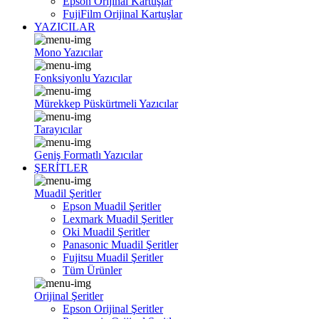
Epson Orijinal Kartuşlar
FujiFilm Orijinal Kartuşlar
YAZICILAR
Mono Yazıcılar
Fonksiyonlu Yazıcılar
Mürekkep Püskürtmeli Yazıcılar
Tarayıcılar
Geniş Formatlı Yazıcılar
ŞERİTLER
Muadil Şeritler
Epson Muadil Şeritler
Lexmark Muadil Şeritler
Oki Muadil Şeritler
Panasonic Muadil Şeritler
Fujitsu Muadil Şeritler
Tüm Ürünler
Orijinal Şeritler
Epson Orijinal Şeritler