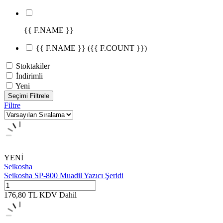
{{ F.NAME }}
{{ F.NAME }}
({{ F.COUNT }})
Stoktakiler
İndirimli
Yeni
Seçimi Filtrele
Filtre
YENİ
Seikosha
Seikosha SP-800 Muadil Yazıcı Şeridi
176,80
TL
KDV Dahil