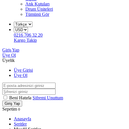
Atık Kutuları
Drum Üniteleri
Tümünü Gör
0216 706 32 20
Kargo Takip
Giriş Yap
Üye Ol
Üyelik
Üye Girişi
Üye Ol
Beni Hatırla
Şifremi Unuttum
Giriş Yap
Sepetim
0
Anasayfa
Şeritler