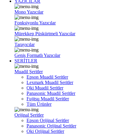
YAZICILAR
Mono Yazıcılar
Fonksiyonlu Yazıcılar
Mürekkep Püskürtmeli Yazıcılar
Tarayıcılar
Geniş Formatlı Yazıcılar
ŞERİTLER
Muadil Şeritler
Epson Muadil Şeritler
Lexmark Muadil Şeritler
Oki Muadil Şeritler
Panasonic Muadil Şeritler
Fujitsu Muadil Şeritler
Tüm Ürünler
Orijinal Şeritler
Epson Orijinal Şeritler
Panasonic Orijinal Şeritler
Oki Orijinal Şeritler