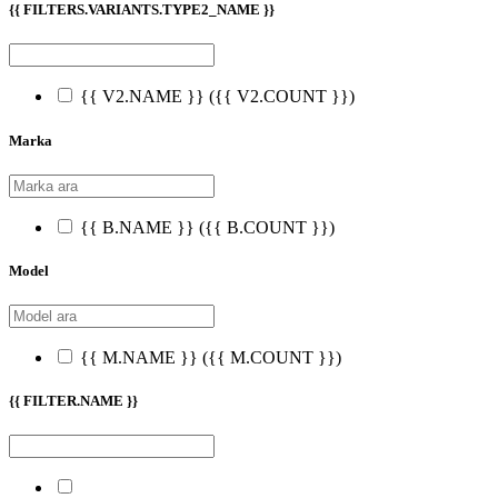
{{ FILTERS.VARIANTS.TYPE2_NAME }}
{{ V2.NAME }}
({{ V2.COUNT }})
Marka
{{ B.NAME }}
({{ B.COUNT }})
Model
{{ M.NAME }}
({{ M.COUNT }})
{{ FILTER.NAME }}