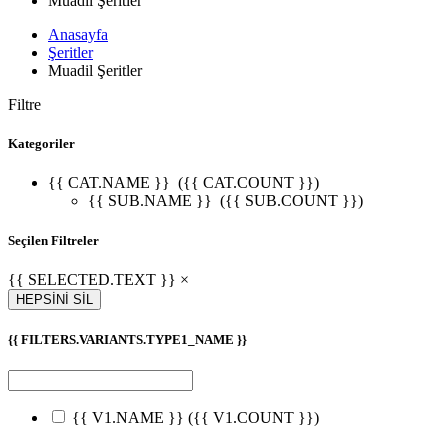
Muadil Şeritler
Anasayfa
Şeritler
Muadil Şeritler
Filtre
Kategoriler
{{ CAT.NAME }}
({{ CAT.COUNT }})
{{ SUB.NAME }}
({{ SUB.COUNT }})
Seçilen Filtreler
{{ SELECTED.TEXT }} ×
HEPSİNİ SİL
{{ FILTERS.VARIANTS.TYPE1_NAME }}
{{ V1.NAME }}
({{ V1.COUNT }})