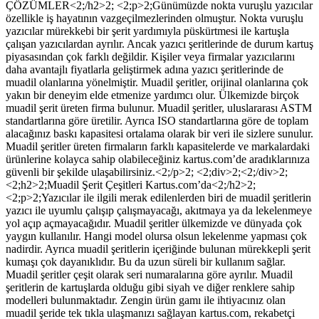
ÇÖZÜMLER<2;/h2>2; <2;p>2;Günümüzde nokta vuruşlu yazıcılar
özellikle iş hayatının vazgeçilmezlerinden olmuştur. Nokta vuruşlu
yazıcılar mürekkebi bir şerit yardımıyla püskürtmesi ile kartuşla
çalışan yazıcılardan ayrılır. Ancak yazıcı şeritlerinde de durum kartuş
piyasasından çok farklı değildir. Kişiler veya firmalar yazıcılarını
daha avantajlı fiyatlarla geliştirmek adına yazıcı şeritlerinde de
muadil olanlarına yönelmiştir. Muadil şeritler, orijinal olanlarına çok
yakın bir deneyim elde etmenize yardımcı olur. Ülkemizde birçok
muadil şerit üreten firma bulunur. Muadil şeritler, uluslararası ASTM
standartlarına göre üretilir. Ayrıca ISO standartlarına göre de toplam
alacağınız baskı kapasitesi ortalama olarak bir veri ile sizlere sunulur.
Muadil şeritler üreten firmaların farklı kapasitelerde ve markalardaki
ürünlerine kolayca sahip olabileceğiniz kartus.com’de aradıklarınıza
güvenli bir şekilde ulaşabilirsiniz.<2;/p>2; <2;div>2;<2;/div>2;
<2;h2>2;Muadil Şerit Çeşitleri Kartus.com’da<2;/h2>2;
<2;p>2;Yazıcılar ile ilgili merak edilenlerden biri de muadil şeritlerin
yazıcı ile uyumlu çalışıp çalışmayacağı, akıtmaya ya da lekelenmeye
yol açıp açmayacağıdır. Muadil şeritler ülkemizde ve dünyada çok
yaygın kullanılır. Hangi model olursa olsun lekelenme yapması çok
nadirdir. Ayrıca muadil şeritlerin içeriğinde bulunan mürekkepli şerit
kumaşı çok dayanıklıdır. Bu da uzun süreli bir kullanım sağlar.
Muadil şeritler çeşit olarak seri numaralarına göre ayrılır. Muadil
şeritlerin de kartuşlarda olduğu gibi siyah ve diğer renklere sahip
modelleri bulunmaktadır. Zengin ürün gamı ile ihtiyacınız olan
muadil şeride tek tıkla ulaşmanızı sağlayan kartus.com, rekabetçi