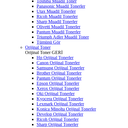
Toshiba Muadil Toner
Panasonic Muadil Tonerler
Utax Muadil Tonerler
Ricoh Muadil Tonerler
Sharp Muadil Tonerler
Olivetti Muadil Tonerler
Pantum Muadil Tonerler
Triumph Adler Muadil Toner
Tümünü Gör
Orijinal Toner
Orijinal Toner
GERİ
Hp Orijinal Tonerler
Canon Orijinal Tonerler
Samsung Orijinal Tonerler
Brother Orijinal Tonerler
Pantum Orijinal Tonerler
Epson Orijinal Tonerler
Xerox Orijinal Tonerler
Oki Orijinal Tonerler
Kyocera Orijinal Tonerler
Lexmark Orijinal Tonerler
Konica Minolta Orijinal Tonerler
Develop Orijinal Tonerler
Ricoh Orijinal Tonerler
Sharp Orijinal Tonerler