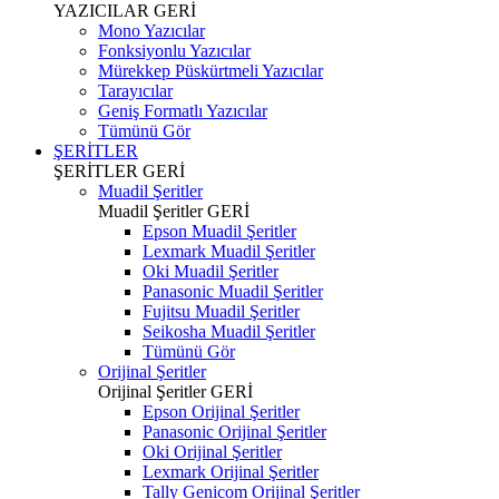
YAZICILAR
GERİ
Mono Yazıcılar
Fonksiyonlu Yazıcılar
Mürekkep Püskürtmeli Yazıcılar
Tarayıcılar
Geniş Formatlı Yazıcılar
Tümünü Gör
ŞERİTLER
ŞERİTLER
GERİ
Muadil Şeritler
Muadil Şeritler
GERİ
Epson Muadil Şeritler
Lexmark Muadil Şeritler
Oki Muadil Şeritler
Panasonic Muadil Şeritler
Fujitsu Muadil Şeritler
Seikosha Muadil Şeritler
Tümünü Gör
Orijinal Şeritler
Orijinal Şeritler
GERİ
Epson Orijinal Şeritler
Panasonic Orijinal Şeritler
Oki Orijinal Şeritler
Lexmark Orijinal Şeritler
Tally Genicom Orijinal Şeritler