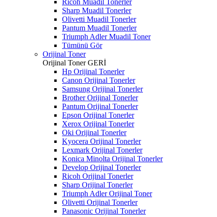
Ricoh Muadil Tonerler
Sharp Muadil Tonerler
Olivetti Muadil Tonerler
Pantum Muadil Tonerler
Triumph Adler Muadil Toner
Tümünü Gör
Orijinal Toner
Orijinal Toner
GERİ
Hp Orijinal Tonerler
Canon Orijinal Tonerler
Samsung Orijinal Tonerler
Brother Orijinal Tonerler
Pantum Orijinal Tonerler
Epson Orijinal Tonerler
Xerox Orijinal Tonerler
Oki Orijinal Tonerler
Kyocera Orijinal Tonerler
Lexmark Orijinal Tonerler
Konica Minolta Orijinal Tonerler
Develop Orijinal Tonerler
Ricoh Orijinal Tonerler
Sharp Orijinal Tonerler
Triumph Adler Orijinal Toner
Olivetti Orijinal Tonerler
Panasonic Orijinal Tonerler