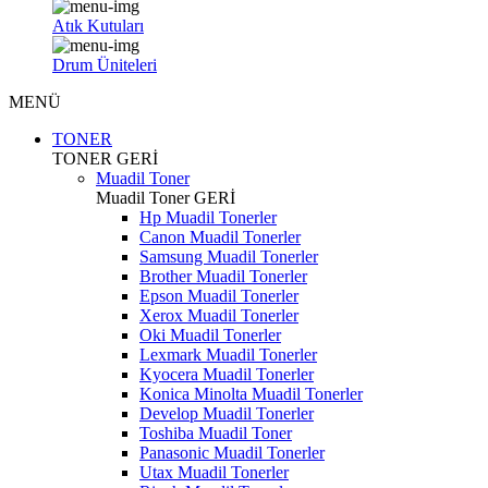
Atık Kutuları
Drum Üniteleri
MENÜ
TONER
TONER
GERİ
Muadil Toner
Muadil Toner
GERİ
Hp Muadil Tonerler
Canon Muadil Tonerler
Samsung Muadil Tonerler
Brother Muadil Tonerler
Epson Muadil Tonerler
Xerox Muadil Tonerler
Oki Muadil Tonerler
Lexmark Muadil Tonerler
Kyocera Muadil Tonerler
Konica Minolta Muadil Tonerler
Develop Muadil Tonerler
Toshiba Muadil Toner
Panasonic Muadil Tonerler
Utax Muadil Tonerler