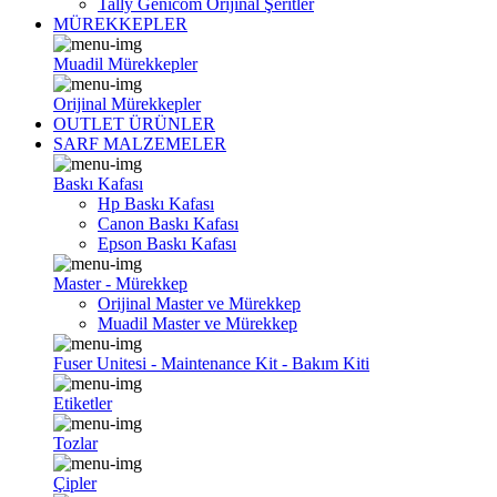
Tally Genicom Orijinal Şeritler
MÜREKKEPLER
Muadil Mürekkepler
Orijinal Mürekkepler
OUTLET ÜRÜNLER
SARF MALZEMELER
Baskı Kafası
Hp Baskı Kafası
Canon Baskı Kafası
Epson Baskı Kafası
Master - Mürekkep
Orijinal Master ve Mürekkep
Muadil Master ve Mürekkep
Fuser Unitesi - Maintenance Kit - Bakım Kiti
Etiketler
Tozlar
Çipler