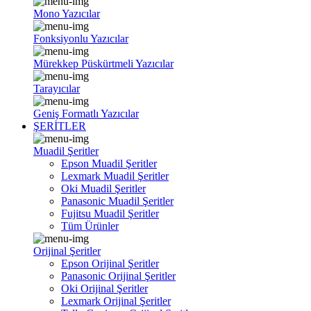
Mono Yazıcılar
Fonksiyonlu Yazıcılar
Mürekkep Püskürtmeli Yazıcılar
Tarayıcılar
Geniş Formatlı Yazıcılar
ŞERİTLER
Muadil Şeritler
Epson Muadil Şeritler
Lexmark Muadil Şeritler
Oki Muadil Şeritler
Panasonic Muadil Şeritler
Fujitsu Muadil Şeritler
Tüm Ürünler
Orijinal Şeritler
Epson Orijinal Şeritler
Panasonic Orijinal Şeritler
Oki Orijinal Şeritler
Lexmark Orijinal Şeritler