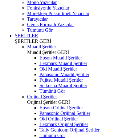
Mono Yazıcılar
Fonksiyonlu Yazıcılar
Mürekkep Püskürtmeli Yazıcılar
Tarayıcılar
Geniş Formatlı Yazıcılar
Tümünü Gör
ŞERİTLER
ŞERİTLER
GERİ
Muadil Şeritler
Muadil Şeritler
GERİ
Epson Muadil Şeritler
Lexmark Muadil Şeritler
Oki Muadil Şeritler
Panasonic Muadil Şeritler
Fujitsu Muadil Şeritler
Seikosha Muadil Şeritler
Tümünü Gör
Orijinal Şeritler
Orijinal Şeritler
GERİ
Epson Orijinal Şeritler
Panasonic Orijinal Şeritler
Oki Orijinal Şeritler
Lexmark Orijinal Şeritler
Tally Genicom Orijinal Şeritler
Tümünü Gör