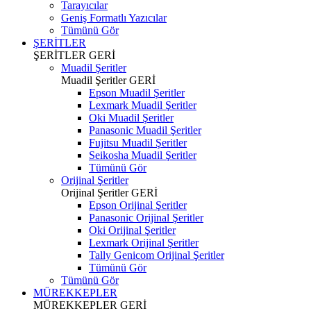
Tarayıcılar
Geniş Formatlı Yazıcılar
Tümünü Gör
ŞERİTLER
ŞERİTLER
GERİ
Muadil Şeritler
Muadil Şeritler
GERİ
Epson Muadil Şeritler
Lexmark Muadil Şeritler
Oki Muadil Şeritler
Panasonic Muadil Şeritler
Fujitsu Muadil Şeritler
Seikosha Muadil Şeritler
Tümünü Gör
Orijinal Şeritler
Orijinal Şeritler
GERİ
Epson Orijinal Şeritler
Panasonic Orijinal Şeritler
Oki Orijinal Şeritler
Lexmark Orijinal Şeritler
Tally Genicom Orijinal Şeritler
Tümünü Gör
Tümünü Gör
MÜREKKEPLER
MÜREKKEPLER
GERİ