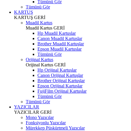
Tümünü Gör
Tümünü Gör
KARTUŞ
KARTUŞ
GERİ
Muadil Kartus
Muadil Kartus
GERİ
Hp Muadil Kartuslar
Canon Muadil Kartuslar
Brother Muadil Kartuşlar
Epson Muadil Kartuslar
Tümünü Gör
Orijinal Kartus
Orijinal Kartus
GERİ
Hp Orijinal Kartuşlar
Canon Orijinal Kartuşlar
Brother Orijinal Kartuşlar
Epson Orijinal Kartuşlar
FujiFilm Orijinal Kartuşlar
Tümünü Gör
Tümünü Gör
YAZICILAR
YAZICILAR
GERİ
Mono Yazıcılar
Fonksiyonlu Yazıcılar
Mürekkep Püskürtmeli Yazıcılar