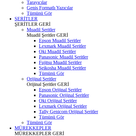
Tarayıcılar
Geniş Formatlı Yazıcılar
Tümünü Gör
ŞERİTLER
ŞERİTLER
GERİ
Muadil Şeritler
Muadil Şeritler
GERİ
Epson Muadil Şeritler
Lexmark Muadil Şeritler
Oki Muadil Şeritler
Panasonic Muadil Şeritler
Fujitsu Muadil Şeritler
Seikosha Muadil Şeritler
Tümünü Gör
Orijinal Şeritler
Orijinal Şeritler
GERİ
Epson Orijinal Şeritler
Panasonic Orijinal Şeritler
Oki Orijinal Şeritler
Lexmark Orijinal Şeritler
Tally Genicom Orijinal Şeritler
Tümünü Gör
Tümünü Gör
MÜREKKEPLER
MÜREKKEPLER
GERİ