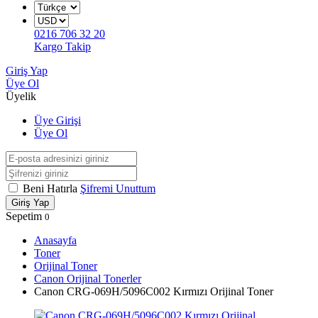
0216 706 32 20
Kargo Takip
Giriş Yap
Üye Ol
Üyelik
Üye Girişi
Üye Ol
Beni Hatırla
Şifremi Unuttum
Giriş Yap
Sepetim
0
Anasayfa
Toner
Orijinal Toner
Canon Orijinal Tonerler
Canon CRG-069H/5096C002 Kırmızı Orijinal Toner