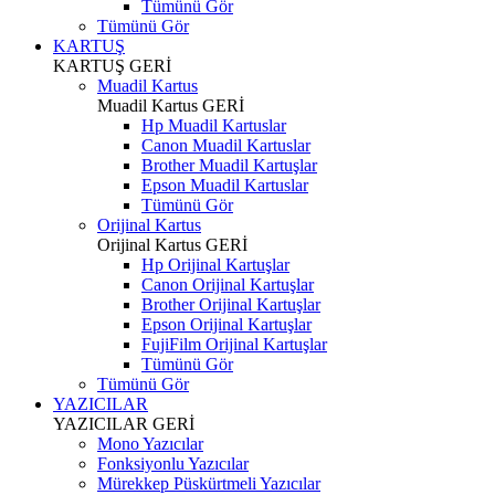
Tümünü Gör
Tümünü Gör
KARTUŞ
KARTUŞ
GERİ
Muadil Kartus
Muadil Kartus
GERİ
Hp Muadil Kartuslar
Canon Muadil Kartuslar
Brother Muadil Kartuşlar
Epson Muadil Kartuslar
Tümünü Gör
Orijinal Kartus
Orijinal Kartus
GERİ
Hp Orijinal Kartuşlar
Canon Orijinal Kartuşlar
Brother Orijinal Kartuşlar
Epson Orijinal Kartuşlar
FujiFilm Orijinal Kartuşlar
Tümünü Gör
Tümünü Gör
YAZICILAR
YAZICILAR
GERİ
Mono Yazıcılar
Fonksiyonlu Yazıcılar
Mürekkep Püskürtmeli Yazıcılar