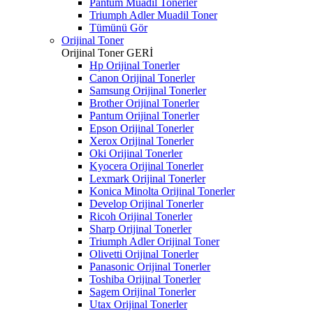
Pantum Muadil Tonerler
Triumph Adler Muadil Toner
Tümünü Gör
Orijinal Toner
Orijinal Toner
GERİ
Hp Orijinal Tonerler
Canon Orijinal Tonerler
Samsung Orijinal Tonerler
Brother Orijinal Tonerler
Pantum Orijinal Tonerler
Epson Orijinal Tonerler
Xerox Orijinal Tonerler
Oki Orijinal Tonerler
Kyocera Orijinal Tonerler
Lexmark Orijinal Tonerler
Konica Minolta Orijinal Tonerler
Develop Orijinal Tonerler
Ricoh Orijinal Tonerler
Sharp Orijinal Tonerler
Triumph Adler Orijinal Toner
Olivetti Orijinal Tonerler
Panasonic Orijinal Tonerler
Toshiba Orijinal Tonerler
Sagem Orijinal Tonerler
Utax Orijinal Tonerler