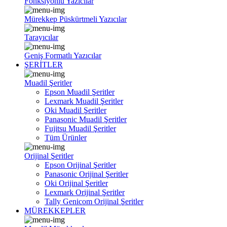
Fonksiyonlu Yazıcılar
Mürekkep Püskürtmeli Yazıcılar
Tarayıcılar
Geniş Formatlı Yazıcılar
ŞERİTLER
Muadil Şeritler
Epson Muadil Şeritler
Lexmark Muadil Şeritler
Oki Muadil Şeritler
Panasonic Muadil Şeritler
Fujitsu Muadil Şeritler
Tüm Ürünler
Orijinal Şeritler
Epson Orijinal Şeritler
Panasonic Orijinal Şeritler
Oki Orijinal Şeritler
Lexmark Orijinal Şeritler
Tally Genicom Orijinal Şeritler
MÜREKKEPLER