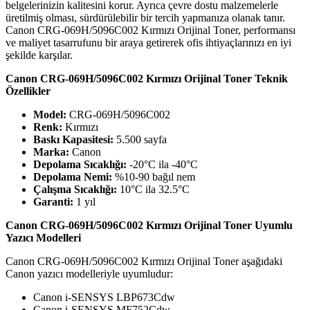
belgelerinizin kalitesini korur. Ayrıca çevre dostu malzemelerle
üretilmiş olması, sürdürülebilir bir tercih yapmanıza olanak tanır.
Canon CRG-069H/5096C002 Kırmızı Orijinal Toner, performansı
ve maliyet tasarrufunu bir araya getirerek ofis ihtiyaçlarınızı en iyi
şekilde karşılar.
Canon CRG-069H/5096C002 Kırmızı Orijinal Toner Teknik
Özellikler
Model:
CRG-069H/5096C002
Renk:
Kırmızı
Baskı Kapasitesi:
5.500 sayfa
Marka:
Canon
Depolama Sıcaklığı:
-20°C ila -40°C
Depolama Nemi:
%10-90 bağıl nem
Çalışma Sıcaklığı:
10°C ila 32.5°C
Garanti:
1 yıl
Canon CRG-069H/5096C002 Kırmızı Orijinal Toner Uyumlu
Yazıcı Modelleri
Canon CRG-069H/5096C002 Kırmızı Orijinal Toner aşağıdaki
Canon yazıcı modelleriyle uyumludur:
Canon i-SENSYS LBP673Cdw
Canon i-SENSYS MF752Cdw