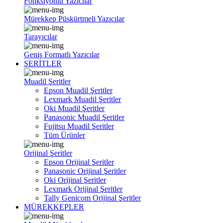
Fonksiyonlu Yazıcılar
Mürekkep Püskürtmeli Yazıcılar
Tarayıcılar
Geniş Formatlı Yazıcılar
ŞERİTLER
Muadil Şeritler
Epson Muadil Şeritler
Lexmark Muadil Şeritler
Oki Muadil Şeritler
Panasonic Muadil Şeritler
Fujitsu Muadil Şeritler
Tüm Ürünler
Orijinal Şeritler
Epson Orijinal Şeritler
Panasonic Orijinal Şeritler
Oki Orijinal Şeritler
Lexmark Orijinal Şeritler
Tally Genicom Orijinal Şeritler
MÜREKKEPLER