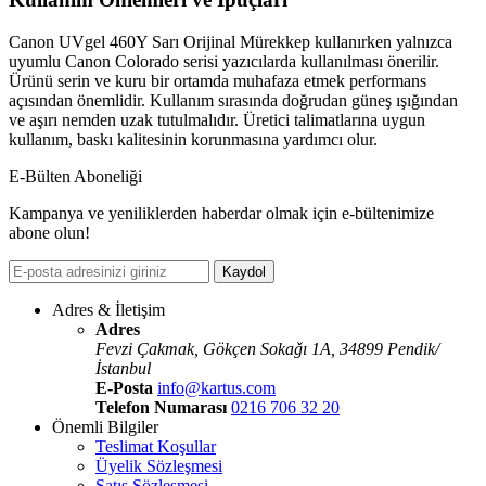
Canon UVgel 460Y Sarı Orijinal Mürekkep kullanırken yalnızca
uyumlu Canon Colorado serisi yazıcılarda kullanılması önerilir.
Ürünü serin ve kuru bir ortamda muhafaza etmek performans
açısından önemlidir. Kullanım sırasında doğrudan güneş ışığından
ve aşırı nemden uzak tutulmalıdır. Üretici talimatlarına uygun
kullanım, baskı kalitesinin korunmasına yardımcı olur.
E-Bülten Aboneliği
Kampanya ve yeniliklerden haberdar olmak için e-bültenimize
abone olun!
Kaydol
Adres & İletişim
Adres
Fevzi Çakmak, Gökçen Sokaǧı 1A, 34899 Pendik/
İstanbul
E-Posta
info@kartus.com
Telefon Numarası
0216 706 32 20
Önemli Bilgiler
Teslimat Koşullar
Üyelik Sözleşmesi
Satış Sözleşmesi