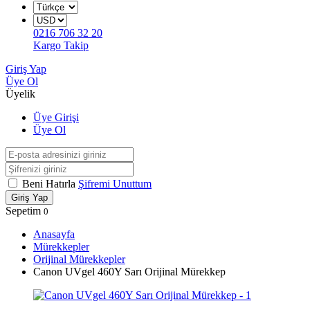
0216 706 32 20
Kargo Takip
Giriş Yap
Üye Ol
Üyelik
Üye Girişi
Üye Ol
Beni Hatırla
Şifremi Unuttum
Giriş Yap
Sepetim
0
Anasayfa
Mürekkepler
Orijinal Mürekkepler
Canon UVgel 460Y Sarı Orijinal Mürekkep