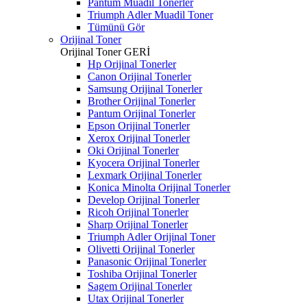
Pantum Muadil Tonerler
Triumph Adler Muadil Toner
Tümünü Gör
Orijinal Toner
Orijinal Toner
GERİ
Hp Orijinal Tonerler
Canon Orijinal Tonerler
Samsung Orijinal Tonerler
Brother Orijinal Tonerler
Pantum Orijinal Tonerler
Epson Orijinal Tonerler
Xerox Orijinal Tonerler
Oki Orijinal Tonerler
Kyocera Orijinal Tonerler
Lexmark Orijinal Tonerler
Konica Minolta Orijinal Tonerler
Develop Orijinal Tonerler
Ricoh Orijinal Tonerler
Sharp Orijinal Tonerler
Triumph Adler Orijinal Toner
Olivetti Orijinal Tonerler
Panasonic Orijinal Tonerler
Toshiba Orijinal Tonerler
Sagem Orijinal Tonerler
Utax Orijinal Tonerler