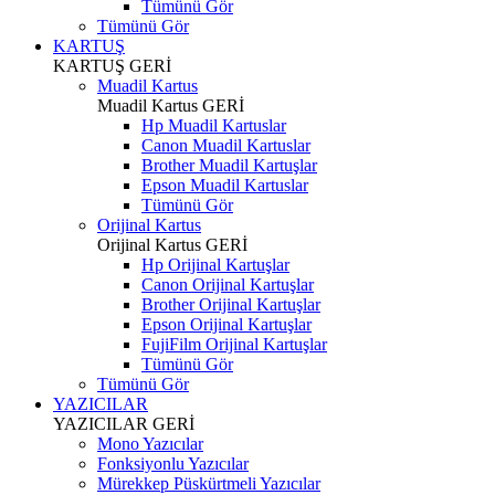
Tümünü Gör
Tümünü Gör
KARTUŞ
KARTUŞ
GERİ
Muadil Kartus
Muadil Kartus
GERİ
Hp Muadil Kartuslar
Canon Muadil Kartuslar
Brother Muadil Kartuşlar
Epson Muadil Kartuslar
Tümünü Gör
Orijinal Kartus
Orijinal Kartus
GERİ
Hp Orijinal Kartuşlar
Canon Orijinal Kartuşlar
Brother Orijinal Kartuşlar
Epson Orijinal Kartuşlar
FujiFilm Orijinal Kartuşlar
Tümünü Gör
Tümünü Gör
YAZICILAR
YAZICILAR
GERİ
Mono Yazıcılar
Fonksiyonlu Yazıcılar
Mürekkep Püskürtmeli Yazıcılar