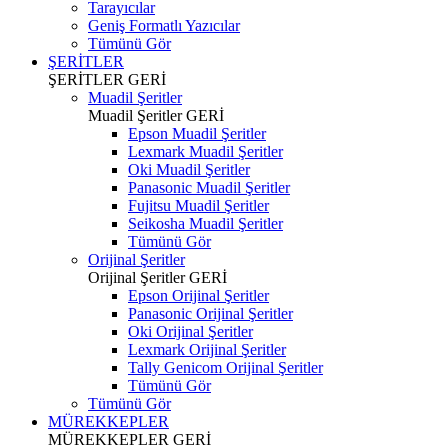
Tarayıcılar
Geniş Formatlı Yazıcılar
Tümünü Gör
ŞERİTLER
ŞERİTLER
GERİ
Muadil Şeritler
Muadil Şeritler
GERİ
Epson Muadil Şeritler
Lexmark Muadil Şeritler
Oki Muadil Şeritler
Panasonic Muadil Şeritler
Fujitsu Muadil Şeritler
Seikosha Muadil Şeritler
Tümünü Gör
Orijinal Şeritler
Orijinal Şeritler
GERİ
Epson Orijinal Şeritler
Panasonic Orijinal Şeritler
Oki Orijinal Şeritler
Lexmark Orijinal Şeritler
Tally Genicom Orijinal Şeritler
Tümünü Gör
Tümünü Gör
MÜREKKEPLER
MÜREKKEPLER
GERİ