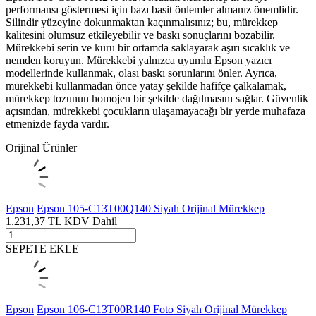
performansı göstermesi için bazı basit önlemler almanız önemlidir.
Silindir yüzeyine dokunmaktan kaçınmalısınız; bu, mürekkep
kalitesini olumsuz etkileyebilir ve baskı sonuçlarını bozabilir.
Mürekkebi serin ve kuru bir ortamda saklayarak aşırı sıcaklık ve
nemden koruyun. Mürekkebi yalnızca uyumlu Epson yazıcı
modellerinde kullanmak, olası baskı sorunlarını önler. Ayrıca,
mürekkebi kullanmadan önce yatay şekilde hafifçe çalkalamak,
mürekkep tozunun homojen bir şekilde dağılmasını sağlar. Güvenlik
açısından, mürekkebi çocukların ulaşamayacağı bir yerde muhafaza
etmenizde fayda vardır.
Orijinal Ürünler
Epson
Epson 105-C13T00Q140 Siyah Orijinal Mürekkep
1.231,37
TL
KDV Dahil
SEPETE EKLE
Epson
Epson 106-C13T00R140 Foto Siyah Orijinal Mürekkep