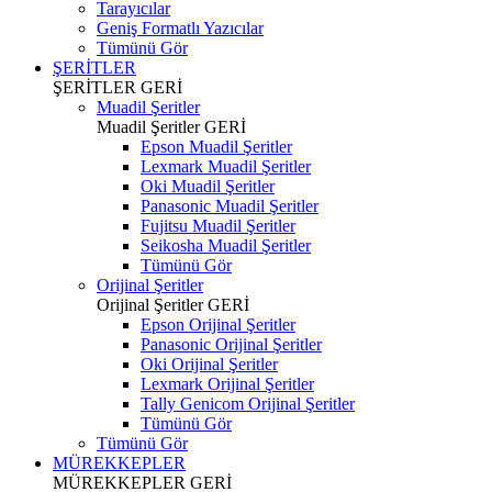
Tarayıcılar
Geniş Formatlı Yazıcılar
Tümünü Gör
ŞERİTLER
ŞERİTLER
GERİ
Muadil Şeritler
Muadil Şeritler
GERİ
Epson Muadil Şeritler
Lexmark Muadil Şeritler
Oki Muadil Şeritler
Panasonic Muadil Şeritler
Fujitsu Muadil Şeritler
Seikosha Muadil Şeritler
Tümünü Gör
Orijinal Şeritler
Orijinal Şeritler
GERİ
Epson Orijinal Şeritler
Panasonic Orijinal Şeritler
Oki Orijinal Şeritler
Lexmark Orijinal Şeritler
Tally Genicom Orijinal Şeritler
Tümünü Gör
Tümünü Gör
MÜREKKEPLER
MÜREKKEPLER
GERİ