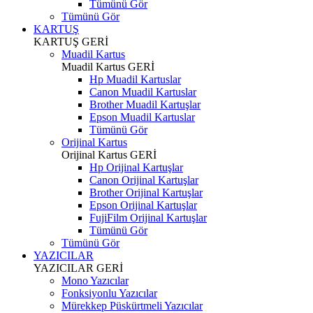
Tümünü Gör
Tümünü Gör
KARTUŞ
KARTUŞ
GERİ
Muadil Kartus
Muadil Kartus
GERİ
Hp Muadil Kartuslar
Canon Muadil Kartuslar
Brother Muadil Kartuşlar
Epson Muadil Kartuslar
Tümünü Gör
Orijinal Kartus
Orijinal Kartus
GERİ
Hp Orijinal Kartuşlar
Canon Orijinal Kartuşlar
Brother Orijinal Kartuşlar
Epson Orijinal Kartuşlar
FujiFilm Orijinal Kartuşlar
Tümünü Gör
Tümünü Gör
YAZICILAR
YAZICILAR
GERİ
Mono Yazıcılar
Fonksiyonlu Yazıcılar
Mürekkep Püskürtmeli Yazıcılar