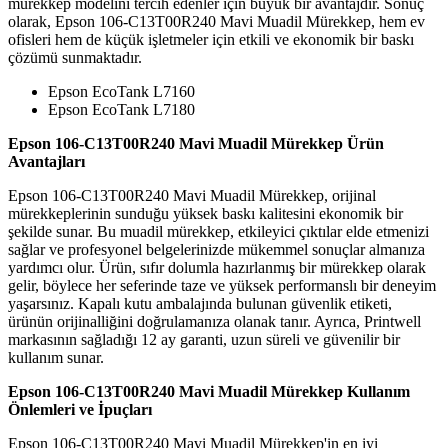
mürekkep modelini tercih edenler için büyük bir avantajdır. Sonuç
olarak, Epson 106-C13T00R240 Mavi Muadil Mürekkep, hem ev
ofisleri hem de küçük işletmeler için etkili ve ekonomik bir baskı
çözümü sunmaktadır.
Epson EcoTank L7160
Epson EcoTank L7180
Epson 106-C13T00R240 Mavi Muadil Mürekkep Ürün
Avantajları
Epson 106-C13T00R240 Mavi Muadil Mürekkep, orijinal
mürekkeplerinin sunduğu yüksek baskı kalitesini ekonomik bir
şekilde sunar. Bu muadil mürekkep, etkileyici çıktılar elde etmenizi
sağlar ve profesyonel belgelerinizde mükemmel sonuçlar almanıza
yardımcı olur. Ürün, sıfır dolumla hazırlanmış bir mürekkep olarak
gelir, böylece her seferinde taze ve yüksek performanslı bir deneyim
yaşarsınız. Kapalı kutu ambalajında bulunan güvenlik etiketi,
ürünün orijinalliğini doğrulamanıza olanak tanır. Ayrıca, Printwell
markasının sağladığı 12 ay garanti, uzun süreli ve güvenilir bir
kullanım sunar.
Epson 106-C13T00R240 Mavi Muadil Mürekkep Kullanım
Önlemleri ve İpuçları
Epson 106-C13T00R240 Mavi Muadil Mürekkep'in en iyi