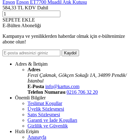
Epson
Epson ET7700 Muadil Atık Kutusu
584,33
TL
KDV Dahil
SEPETE EKLE
E-Bülten Aboneliği
Kampanya ve yeniliklerden haberdar olmak için e-bültenimize
abone olun!
Kaydol
Adres & İletişim
Adres
Fevzi Çakmak, Gökçen Sokaǧı 1A, 34899 Pendik/
İstanbul
E-Posta
info@kartus.com
Telefon Numarası
0216 706 32 20
Önemli Bilgiler
Teslimat Koşullar
Üyelik Sözleşmesi
Satış Sözleşmesi
Garanti ve İade Koşulları
Gizlilik ve Güvenlik
Hızlı Erişim
Anasayfa