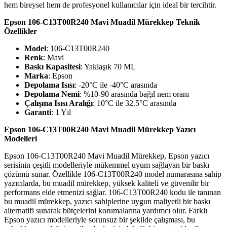
hem bireysel hem de profesyonel kullanıcılar için ideal bir tercihtir.
Epson 106-C13T00R240 Mavi Muadil Mürekkep Teknik
Özellikler
Model
: 106-C13T00R240
Renk
: Mavi
Baskı Kapasitesi
: Yaklaşık 70 ML
Marka
: Epson
Depolama Isısı
: -20°C ile -40°C arasında
Depolama Nemi
: %10-90 arasında bağıl nem oranı
Çalışma Isısı Aralığı
: 10°C ile 32.5°C arasında
Garanti
: 1 Yıl
Epson 106-C13T00R240 Mavi Muadil Mürekkep Yazıcı
Modelleri
Epson 106-C13T00R240 Mavi Muadil Mürekkep, Epson yazıcı
serisinin çeşitli modelleriyle mükemmel uyum sağlayan bir baskı
çözümü sunar. Özellikle 106-C13T00R240 model numarasına sahip
yazıcılarda, bu muadil mürekkep, yüksek kaliteli ve güvenilir bir
performans elde etmenizi sağlar. 106-C13T00R240 kodu ile tanınan
bu muadil mürekkep, yazıcı sahiplerine uygun maliyetli bir baskı
alternatifi sunarak bütçelerini korumalarına yardımcı olur. Farklı
Epson yazıcı modelleriyle sorunsuz bir şekilde çalışması, bu