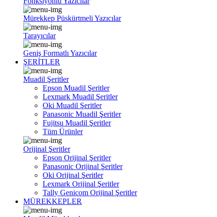
Fonksiyonlu Yazıcılar
Mürekkep Püskürtmeli Yazıcılar
Tarayıcılar
Geniş Formatlı Yazıcılar
ŞERİTLER
Muadil Şeritler
Epson Muadil Şeritler
Lexmark Muadil Şeritler
Oki Muadil Şeritler
Panasonic Muadil Şeritler
Fujitsu Muadil Şeritler
Tüm Ürünler
Orijinal Şeritler
Epson Orijinal Şeritler
Panasonic Orijinal Şeritler
Oki Orijinal Şeritler
Lexmark Orijinal Şeritler
Tally Genicom Orijinal Şeritler
MÜREKKEPLER