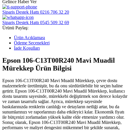
Gelince Haber Ver
Sipariş Destek Hattı
0216 706 32 20
Sipariş Destek Hattı
0545 509 32 69
Ürünü Paylaş:
Ürün Açıklaması
Ödeme Seçenekleri
İade Koşulları
Epson 106-C13T00R240 Mavi Muadil
Mürekkep Ürün Bilgisi
Epson 106-C13T00R240 Mavi Muadil Mürekkep, çevre dostu
malzemelerle üretilmiştir, bu da onu sürdürülebilir bir seçim haline
getirir. Epson 106-C13T00R240 Mavi Muadil Mürekkep, kullanıcı
dostu tasarımı sayesinde, mürekkebi değiştirmek son derece kolaydır
ve zaman tasarrufu sağlar. Ayrıca, mürekkep sayesinde
baskılarınızda renklerin canlılığı ve detayların netliği artar, bu da
sunumlarınızı ve raporlarınızı daha etkileyici kılar. Ekonomik fiyatı
ile bütçenizi zorlamadan yüksek kalite elde etmenize yardımcı olur.
Sonuç olarak, Epson 106-C13T00R240 Mavi Muadil Mürekkep,
performans ve maliyet dengesini mükemmel bir şekilde sunarak,