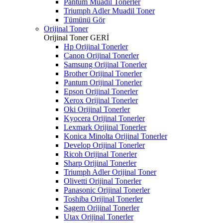
Pantum Muadil Tonerler
Triumph Adler Muadil Toner
Tümünü Gör
Orijinal Toner
Orijinal Toner
GERİ
Hp Orijinal Tonerler
Canon Orijinal Tonerler
Samsung Orijinal Tonerler
Brother Orijinal Tonerler
Pantum Orijinal Tonerler
Epson Orijinal Tonerler
Xerox Orijinal Tonerler
Oki Orijinal Tonerler
Kyocera Orijinal Tonerler
Lexmark Orijinal Tonerler
Konica Minolta Orijinal Tonerler
Develop Orijinal Tonerler
Ricoh Orijinal Tonerler
Sharp Orijinal Tonerler
Triumph Adler Orijinal Toner
Olivetti Orijinal Tonerler
Panasonic Orijinal Tonerler
Toshiba Orijinal Tonerler
Sagem Orijinal Tonerler
Utax Orijinal Tonerler