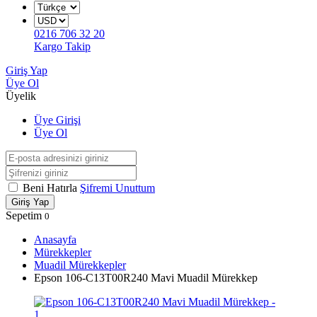
0216 706 32 20
Kargo Takip
Giriş Yap
Üye Ol
Üyelik
Üye Girişi
Üye Ol
Beni Hatırla
Şifremi Unuttum
Giriş Yap
Sepetim
0
Anasayfa
Mürekkepler
Muadil Mürekkepler
Epson 106-C13T00R240 Mavi Muadil Mürekkep