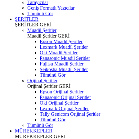
Tarayıcılar
Geniş Formatlı Yazıcılar
Tümünü Gör
ŞERİTLER
ŞERİTLER
GERİ
Muadil Şeritler
Muadil Şeritler
GERİ
Epson Muadil Şeritler
Lexmark Muadil Şeritler
Oki Muadil Şeritler
Panasonic Muadil Şeritler
Fujitsu Muadil Şeritler
Seikosha Muadil Şeritler
Tümünü Gör
Orijinal Şeritler
Orijinal Şeritler
GERİ
Epson Orijinal Şeritler
Panasonic Orijinal Şeritler
Oki Orijinal Şeritler
Lexmark Orijinal Şeritler
Tally Genicom Orijinal Şeritler
Tümünü Gör
Tümünü Gör
MÜREKKEPLER
MÜREKKEPLER
GERİ