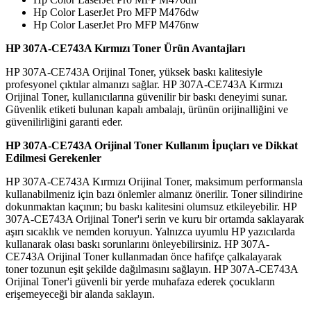
Hp Color LaserJet Pro MFP M476dw
Hp Color LaserJet Pro MFP M476nw
HP 307A-CE743A Kırmızı Toner Ürün Avantajları
HP 307A-CE743A Orijinal Toner, yüksek baskı kalitesiyle
profesyonel çıktılar almanızı sağlar. HP 307A-CE743A Kırmızı
Orijinal Toner, kullanıcılarına güvenilir bir baskı deneyimi sunar.
Güvenlik etiketi bulunan kapalı ambalajı, ürünün orijinalliğini ve
güvenilirliğini garanti eder.
HP 307A-CE743A Orijinal Toner Kullanım İpuçları ve Dikkat
Edilmesi Gerekenler
HP 307A-CE743A Kırmızı Orijinal Toner, maksimum performansla
kullanabilmeniz için bazı önlemler almanız önerilir. Toner silindirine
dokunmaktan kaçının; bu baskı kalitesini olumsuz etkileyebilir. HP
307A-CE743A Orijinal Toner'i serin ve kuru bir ortamda saklayarak
aşırı sıcaklık ve nemden koruyun. Yalnızca uyumlu HP yazıcılarda
kullanarak olası baskı sorunlarını önleyebilirsiniz. HP 307A-
CE743A Orijinal Toner kullanmadan önce hafifçe çalkalayarak
toner tozunun eşit şekilde dağılmasını sağlayın. HP 307A-CE743A
Orijinal Toner'i güvenli bir yerde muhafaza ederek çocukların
erişemeyeceği bir alanda saklayın.