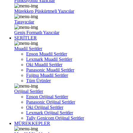
Fonksiyonlu Yazıcılar
Mürekkep Püskürtmeli Yazıcılar
Tarayıcılar
Geniş Formatlı Yazıcılar
ŞERİTLER
Muadil Şeritler
Epson Muadil Şeritler
Lexmark Muadil Şeritler
Oki Muadil Şeritler
Panasonic Muadil Şeritler
Fujitsu Muadil Şeritler
Tüm Ürünler
Orijinal Şeritler
Epson Orijinal Şeritler
Panasonic Orijinal Şeritler
Oki Orijinal Şeritler
Lexmark Orijinal Şeritler
Tally Genicom Orijinal Şeritler
MÜREKKEPLER