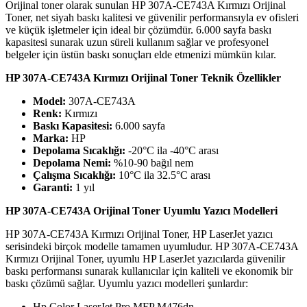
Orijinal toner olarak sunulan HP 307A-CE743A Kırmızı Orijinal
Toner, net siyah baskı kalitesi ve güvenilir performansıyla ev ofisleri
ve küçük işletmeler için ideal bir çözümdür. 6.000 sayfa baskı
kapasitesi sunarak uzun süreli kullanım sağlar ve profesyonel
belgeler için üstün baskı sonuçları elde etmenizi mümkün kılar.
HP 307A-CE743A Kırmızı Orijinal Toner Teknik Özellikler
Model:
307A-CE743A
Renk:
Kırmızı
Baskı Kapasitesi:
6.000 sayfa
Marka:
HP
Depolama Sıcaklığı:
-20°C ila -40°C arası
Depolama Nemi:
%10-90 bağıl nem
Çalışma Sıcaklığı:
10°C ila 32.5°C arası
Garanti:
1 yıl
HP 307A-CE743A Orijinal Toner Uyumlu Yazıcı Modelleri
HP 307A-CE743A Kırmızı Orijinal Toner, HP LaserJet yazıcı
serisindeki birçok modelle tamamen uyumludur. HP 307A-CE743A
Kırmızı Orijinal Toner, uyumlu HP LaserJet yazıcılarda güvenilir
baskı performansı sunarak kullanıcılar için kaliteli ve ekonomik bir
baskı çözümü sağlar. Uyumlu yazıcı modelleri şunlardır:
Hp Color LaserJet Pro MFP M476dn