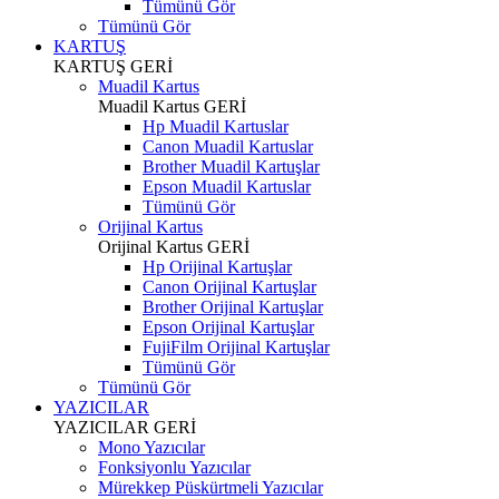
Tümünü Gör
Tümünü Gör
KARTUŞ
KARTUŞ
GERİ
Muadil Kartus
Muadil Kartus
GERİ
Hp Muadil Kartuslar
Canon Muadil Kartuslar
Brother Muadil Kartuşlar
Epson Muadil Kartuslar
Tümünü Gör
Orijinal Kartus
Orijinal Kartus
GERİ
Hp Orijinal Kartuşlar
Canon Orijinal Kartuşlar
Brother Orijinal Kartuşlar
Epson Orijinal Kartuşlar
FujiFilm Orijinal Kartuşlar
Tümünü Gör
Tümünü Gör
YAZICILAR
YAZICILAR
GERİ
Mono Yazıcılar
Fonksiyonlu Yazıcılar
Mürekkep Püskürtmeli Yazıcılar