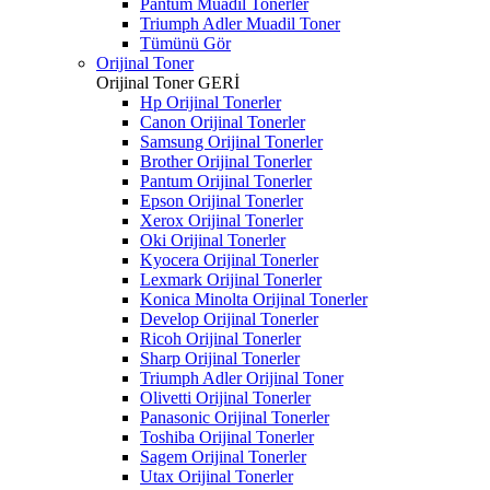
Pantum Muadil Tonerler
Triumph Adler Muadil Toner
Tümünü Gör
Orijinal Toner
Orijinal Toner
GERİ
Hp Orijinal Tonerler
Canon Orijinal Tonerler
Samsung Orijinal Tonerler
Brother Orijinal Tonerler
Pantum Orijinal Tonerler
Epson Orijinal Tonerler
Xerox Orijinal Tonerler
Oki Orijinal Tonerler
Kyocera Orijinal Tonerler
Lexmark Orijinal Tonerler
Konica Minolta Orijinal Tonerler
Develop Orijinal Tonerler
Ricoh Orijinal Tonerler
Sharp Orijinal Tonerler
Triumph Adler Orijinal Toner
Olivetti Orijinal Tonerler
Panasonic Orijinal Tonerler
Toshiba Orijinal Tonerler
Sagem Orijinal Tonerler
Utax Orijinal Tonerler