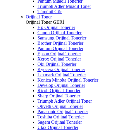
Pantum Muadil Tonerler
Triumph Adler Muadil Toner
Tümünü Gör
Orijinal Toner
Orijinal Toner
GERİ
Hp Orijinal Tonerler
Canon Orijinal Tonerler
Samsung Orijinal Tonerler
Brother Orijinal Tonerler
Pantum Orijinal Tonerler
Epson Orijinal Tonerler
Xerox Orijinal Tonerler
Oki Orijinal Tonerler
Kyocera Orijinal Tonerler
Lexmark Orijinal Tonerler
Konica Minolta Orijinal Tonerler
Develop Orijinal Tonerler
Ricoh Orijinal Tonerler
Sharp Orijinal Tonerler
Triumph Adler Orijinal Toner
Olivetti Orijinal Tonerler
Panasonic Orijinal Tonerler
Toshiba Orijinal Tonerler
Sagem Orijinal Tonerler
Utax Orijinal Tonerler