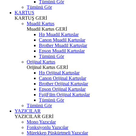
Tümünü Gör
Tümünü Gör
KARTUŞ
KARTUŞ
GERİ
Muadil Kartus
Muadil Kartus
GERİ
Hp Muadil Kartuslar
Canon Muadil Kartuslar
Brother Muadil Kartuşlar
Epson Muadil Kartuslar
Tümünü Gör
Orijinal Kartus
Orijinal Kartus
GERİ
Hp Orijinal Kartuşlar
Canon Orijinal Kartuşlar
Brother Orijinal Kartuşlar
Epson Orijinal Kartuşlar
FujiFilm Orijinal Kartuşlar
Tümünü Gör
Tümünü Gör
YAZICILAR
YAZICILAR
GERİ
Mono Yazıcılar
Fonksiyonlu Yazıcılar
Mürekkep Püskürtmeli Yazıcılar