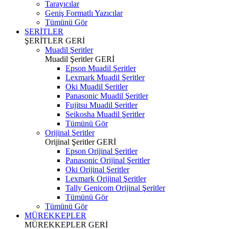
Tarayıcılar
Geniş Formatlı Yazıcılar
Tümünü Gör
ŞERİTLER
ŞERİTLER
GERİ
Muadil Şeritler
Muadil Şeritler
GERİ
Epson Muadil Şeritler
Lexmark Muadil Şeritler
Oki Muadil Şeritler
Panasonic Muadil Şeritler
Fujitsu Muadil Şeritler
Seikosha Muadil Şeritler
Tümünü Gör
Orijinal Şeritler
Orijinal Şeritler
GERİ
Epson Orijinal Şeritler
Panasonic Orijinal Şeritler
Oki Orijinal Şeritler
Lexmark Orijinal Şeritler
Tally Genicom Orijinal Şeritler
Tümünü Gör
Tümünü Gör
MÜREKKEPLER
MÜREKKEPLER
GERİ