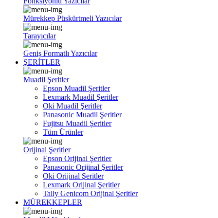
Fonksiyonlu Yazıcılar
Mürekkep Püskürtmeli Yazıcılar
Tarayıcılar
Geniş Formatlı Yazıcılar
ŞERİTLER
Muadil Şeritler
Epson Muadil Şeritler
Lexmark Muadil Şeritler
Oki Muadil Şeritler
Panasonic Muadil Şeritler
Fujitsu Muadil Şeritler
Tüm Ürünler
Orijinal Şeritler
Epson Orijinal Şeritler
Panasonic Orijinal Şeritler
Oki Orijinal Şeritler
Lexmark Orijinal Şeritler
Tally Genicom Orijinal Şeritler
MÜREKKEPLER