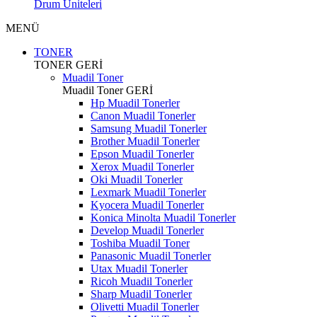
Drum Üniteleri
MENÜ
TONER
TONER
GERİ
Muadil Toner
Muadil Toner
GERİ
Hp Muadil Tonerler
Canon Muadil Tonerler
Samsung Muadil Tonerler
Brother Muadil Tonerler
Epson Muadil Tonerler
Xerox Muadil Tonerler
Oki Muadil Tonerler
Lexmark Muadil Tonerler
Kyocera Muadil Tonerler
Konica Minolta Muadil Tonerler
Develop Muadil Tonerler
Toshiba Muadil Toner
Panasonic Muadil Tonerler
Utax Muadil Tonerler
Ricoh Muadil Tonerler
Sharp Muadil Tonerler
Olivetti Muadil Tonerler