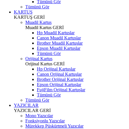
Tümünü Gör
Tümünü Gör
KARTUŞ
KARTUŞ
GERİ
Muadil Kartus
Muadil Kartus
GERİ
Hp Muadil Kartuslar
Canon Muadil Kartuslar
Brother Muadil Kartuşlar
Epson Muadil Kartuslar
Tümünü Gör
Orijinal Kartus
Orijinal Kartus
GERİ
Hp Orijinal Kartuşlar
Canon Orijinal Kartuşlar
Brother Orijinal Kartuşlar
Epson Orijinal Kartuşlar
FujiFilm Orijinal Kartuşlar
Tümünü Gör
Tümünü Gör
YAZICILAR
YAZICILAR
GERİ
Mono Yazıcılar
Fonksiyonlu Yazıcılar
Mürekkep Püskürtmeli Yazıcılar