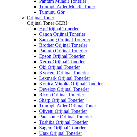
Pantum Muadil Tonerler
Triumph Adler Muadil Toner
Tümünü Gör
Orijinal Toner
Orijinal Toner
GERİ
Hp Orijinal Tonerler
Canon Orijinal Tonerler
Samsung Orijinal Tonerler
Brother Orijinal Tonerler
Pantum Orijinal Tonerler
Epson Orijinal Tonerler
Xerox Orijinal Tonerler
Oki Orijinal Tonerler
Kyocera Orijinal Tonerler
Lexmark Orijinal Tonerler
Konica Minolta Orijinal Tonerler
Develop Orijinal Tonerler
Ricoh Orijinal Tonerler
Sharp Orijinal Tonerler
Triumph Adler Orijinal Toner
Olivetti Orijinal Tonerler
Panasonic Orijinal Tonerler
Toshiba Orijinal Tonerler
Sagem Orijinal Tonerler
Utax Orijinal Tonerler