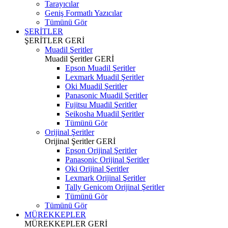
Tarayıcılar
Geniş Formatlı Yazıcılar
Tümünü Gör
ŞERİTLER
ŞERİTLER
GERİ
Muadil Şeritler
Muadil Şeritler
GERİ
Epson Muadil Şeritler
Lexmark Muadil Şeritler
Oki Muadil Şeritler
Panasonic Muadil Şeritler
Fujitsu Muadil Şeritler
Seikosha Muadil Şeritler
Tümünü Gör
Orijinal Şeritler
Orijinal Şeritler
GERİ
Epson Orijinal Şeritler
Panasonic Orijinal Şeritler
Oki Orijinal Şeritler
Lexmark Orijinal Şeritler
Tally Genicom Orijinal Şeritler
Tümünü Gör
Tümünü Gör
MÜREKKEPLER
MÜREKKEPLER
GERİ