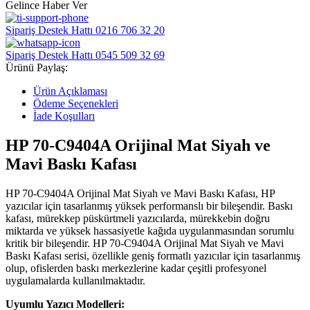
Gelince Haber Ver
Sipariş Destek Hattı
0216 706 32 20
Sipariş Destek Hattı
0545 509 32 69
Ürünü Paylaş:
Ürün Açıklaması
Ödeme Seçenekleri
İade Koşulları
HP 70-C9404A Orijinal Mat Siyah ve
Mavi Baskı Kafası
HP 70-C9404A Orijinal Mat Siyah ve Mavi Baskı Kafası, HP
yazıcılar için tasarlanmış yüksek performanslı bir bileşendir. Baskı
kafası, mürekkep püskürtmeli yazıcılarda, mürekkebin doğru
miktarda ve yüksek hassasiyetle kağıda uygulanmasından sorumlu
kritik bir bileşendir. HP 70-C9404A Orijinal Mat Siyah ve Mavi
Baskı Kafası serisi, özellikle geniş formatlı yazıcılar için tasarlanmış
olup, ofislerden baskı merkezlerine kadar çeşitli profesyonel
uygulamalarda kullanılmaktadır.
Uyumlu Yazıcı Modelleri: