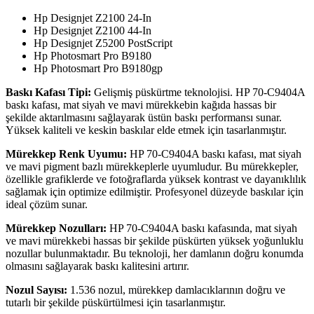
Hp Designjet Z2100 24-In
Hp Designjet Z2100 44-In
Hp Designjet Z5200 PostScript
Hp Photosmart Pro B9180
Hp Photosmart Pro B9180gp
Baskı Kafası Tipi:
Gelişmiş püskürtme teknolojisi. HP 70-C9404A
baskı kafası, mat siyah ve mavi mürekkebin kağıda hassas bir
şekilde aktarılmasını sağlayarak üstün baskı performansı sunar.
Yüksek kaliteli ve keskin baskılar elde etmek için tasarlanmıştır.
Mürekkep Renk Uyumu:
HP 70-C9404A baskı kafası, mat siyah
ve mavi pigment bazlı mürekkeplerle uyumludur. Bu mürekkepler,
özellikle grafiklerde ve fotoğraflarda yüksek kontrast ve dayanıklılık
sağlamak için optimize edilmiştir. Profesyonel düzeyde baskılar için
ideal çözüm sunar.
Mürekkep Nozulları:
HP 70-C9404A baskı kafasında, mat siyah
ve mavi mürekkebi hassas bir şekilde püskürten yüksek yoğunluklu
nozullar bulunmaktadır. Bu teknoloji, her damlanın doğru konumda
olmasını sağlayarak baskı kalitesini artırır.
Nozul Sayısı:
1.536 nozul, mürekkep damlacıklarının doğru ve
tutarlı bir şekilde püskürtülmesi için tasarlanmıştır.