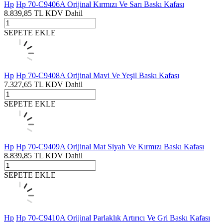
Hp
Hp 70-C9406A Orijinal Kırmızı Ve Sarı Baskı Kafası
8.839,85
TL
KDV Dahil
SEPETE EKLE
Hp
Hp 70-C9408A Orijinal Mavi Ve Yeşil Baskı Kafası
7.327,65
TL
KDV Dahil
SEPETE EKLE
Hp
Hp 70-C9409A Orijinal Mat Siyah Ve Kırmızı Baskı Kafası
8.839,85
TL
KDV Dahil
SEPETE EKLE
Hp
Hp 70-C9410A Orijinal Parlaklık Artırıcı Ve Gri Baskı Kafası