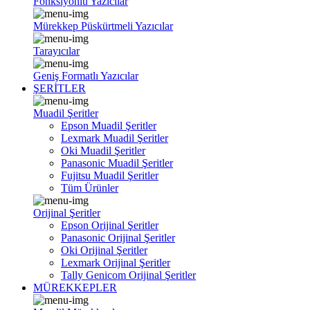
Fonksiyonlu Yazıcılar
Mürekkep Püskürtmeli Yazıcılar
Tarayıcılar
Geniş Formatlı Yazıcılar
ŞERİTLER
Muadil Şeritler
Epson Muadil Şeritler
Lexmark Muadil Şeritler
Oki Muadil Şeritler
Panasonic Muadil Şeritler
Fujitsu Muadil Şeritler
Tüm Ürünler
Orijinal Şeritler
Epson Orijinal Şeritler
Panasonic Orijinal Şeritler
Oki Orijinal Şeritler
Lexmark Orijinal Şeritler
Tally Genicom Orijinal Şeritler
MÜREKKEPLER