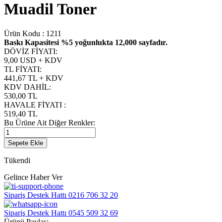
Muadil Toner
Ürün Kodu :
1211
Baskı Kapasitesi %5 yoğunlukta 12,00
0 sayfadır.
DÖVİZ FİYATI
:
9,00 USD + KDV
TL FİYATI
:
441,67
TL + KDV
KDV DAHİL
:
530,00
TL
HAVALE FİYATI
:
519,40
TL
Bu Ürüne Ait Diğer Renkler:
Sepete Ekle
Tükendi
Gelince Haber Ver
Sipariş Destek Hattı
0216 706 32 20
Sipariş Destek Hattı
0545 509 32 69
Ürünü Paylaş: