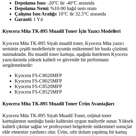
Depolama Isısı:
-20°C ile -40°C arasında
Depolama Nemi:
%10-90 bağıl nem oranı
Çalışma Isısı Aralığı:
10°C ile 32.5°C arasında
Garanti:
1 Yıl
Kyocera Mita TK-895 Muadil Toner İçin Yazıcı Modelleri
Kyocera Mita TK-895 Siyah muadil toner, Kyocera Mita yazıcı
serisinin çeşitli modelleriyle uyumlu mükemmel bir baskı çözümü
sunmaktadır. Bu muadil toner kartuşu, aşağıda listelenen Kyocera
yazıcılarında yüksek kaliteli ve güvenilir bir performans
sergilemektedir:
Kyocera FS-C8020MFP
Kyocera FS-C8025MFP
Kyocera FS-C8520MFP
Kyocera FS-C8525MFP
Kyocera Mita TK-895 Muadil Toner Ürün Avantajları
Kyocera Mita TK-895 Siyah Muadil Toner, orijinal toner
kartuşlarının sunduğu baskı kalitesini uygun maliyetle sunar. Yüksek
kaliteli çıktılar sağlar ve profesyonel belgelerde mükemmel sonuçlar
elde etmenize yardımcı olur. Ürün, sıfır dolum yapılmış bir kartuş