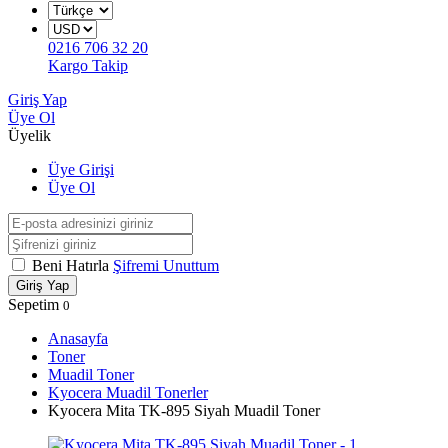
0216 706 32 20
Kargo Takip
Giriş Yap
Üye Ol
Üyelik
Üye Girişi
Üye Ol
Beni Hatırla
Şifremi Unuttum
Giriş Yap
Sepetim
0
Anasayfa
Toner
Muadil Toner
Kyocera Muadil Tonerler
Kyocera Mita TK-895 Siyah Muadil Toner