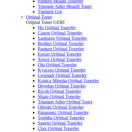
Pantum Muadil Tonerler
Triumph Adler Muadil Toner
Tümünü Gör
Orijinal Toner
Orijinal Toner
GERİ
Hp Orijinal Tonerler
Canon Orijinal Tonerler
Samsung Orijinal Tonerler
Brother Orijinal Tonerler
Pantum Orijinal Tonerler
Epson Orijinal Tonerler
Xerox Orijinal Tonerler
Oki Orijinal Tonerler
Kyocera Orijinal Tonerler
Lexmark Orijinal Tonerler
Konica Minolta Orijinal Tonerler
Develop Orijinal Tonerler
Ricoh Orijinal Tonerler
Sharp Orijinal Tonerler
Triumph Adler Orijinal Toner
Olivetti Orijinal Tonerler
Panasonic Orijinal Tonerler
Toshiba Orijinal Tonerler
Sagem Orijinal Tonerler
Utax Orijinal Tonerler