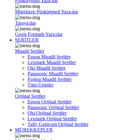
Fonksiyonlu Yazıcılar
Mürekkep Püskürtmeli Yazıcılar
Tarayıcılar
Geniş Formatlı Yazıcılar
ŞERİTLER
Muadil Şeritler
Epson Muadil Şeritler
Lexmark Muadil Şeritler
Oki Muadil Şeritler
Panasonic Muadil Şeritler
Fujitsu Muadil Şeritler
Tüm Ürünler
Orijinal Şeritler
Epson Orijinal Şeritler
Panasonic Orijinal Şeritler
Oki Orijinal Şeritler
Lexmark Orijinal Şeritler
Tally Genicom Orijinal Şeritler
MÜREKKEPLER