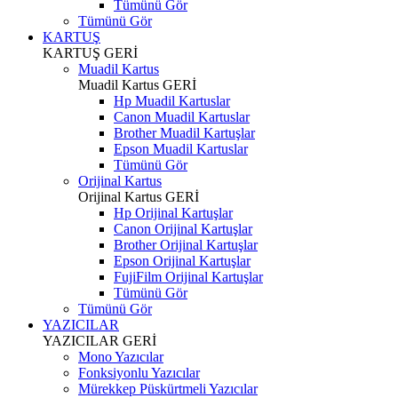
Tümünü Gör
Tümünü Gör
KARTUŞ
KARTUŞ
GERİ
Muadil Kartus
Muadil Kartus
GERİ
Hp Muadil Kartuslar
Canon Muadil Kartuslar
Brother Muadil Kartuşlar
Epson Muadil Kartuslar
Tümünü Gör
Orijinal Kartus
Orijinal Kartus
GERİ
Hp Orijinal Kartuşlar
Canon Orijinal Kartuşlar
Brother Orijinal Kartuşlar
Epson Orijinal Kartuşlar
FujiFilm Orijinal Kartuşlar
Tümünü Gör
Tümünü Gör
YAZICILAR
YAZICILAR
GERİ
Mono Yazıcılar
Fonksiyonlu Yazıcılar
Mürekkep Püskürtmeli Yazıcılar