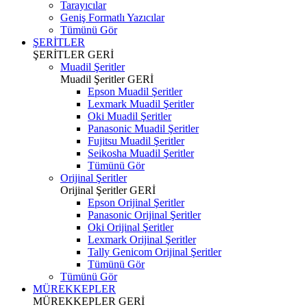
Tarayıcılar
Geniş Formatlı Yazıcılar
Tümünü Gör
ŞERİTLER
ŞERİTLER
GERİ
Muadil Şeritler
Muadil Şeritler
GERİ
Epson Muadil Şeritler
Lexmark Muadil Şeritler
Oki Muadil Şeritler
Panasonic Muadil Şeritler
Fujitsu Muadil Şeritler
Seikosha Muadil Şeritler
Tümünü Gör
Orijinal Şeritler
Orijinal Şeritler
GERİ
Epson Orijinal Şeritler
Panasonic Orijinal Şeritler
Oki Orijinal Şeritler
Lexmark Orijinal Şeritler
Tally Genicom Orijinal Şeritler
Tümünü Gör
Tümünü Gör
MÜREKKEPLER
MÜREKKEPLER
GERİ