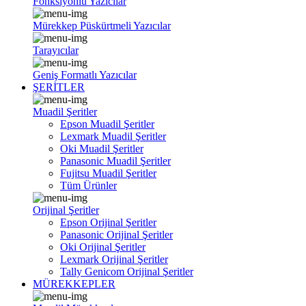
Fonksiyonlu Yazıcılar
Mürekkep Püskürtmeli Yazıcılar
Tarayıcılar
Geniş Formatlı Yazıcılar
ŞERİTLER
Muadil Şeritler
Epson Muadil Şeritler
Lexmark Muadil Şeritler
Oki Muadil Şeritler
Panasonic Muadil Şeritler
Fujitsu Muadil Şeritler
Tüm Ürünler
Orijinal Şeritler
Epson Orijinal Şeritler
Panasonic Orijinal Şeritler
Oki Orijinal Şeritler
Lexmark Orijinal Şeritler
Tally Genicom Orijinal Şeritler
MÜREKKEPLER