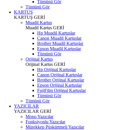
Tümünü Gör
Tümünü Gör
KARTUŞ
KARTUŞ
GERİ
Muadil Kartus
Muadil Kartus
GERİ
Hp Muadil Kartuslar
Canon Muadil Kartuslar
Brother Muadil Kartuşlar
Epson Muadil Kartuslar
Tümünü Gör
Orijinal Kartus
Orijinal Kartus
GERİ
Hp Orijinal Kartuşlar
Canon Orijinal Kartuşlar
Brother Orijinal Kartuşlar
Epson Orijinal Kartuşlar
FujiFilm Orijinal Kartuşlar
Tümünü Gör
Tümünü Gör
YAZICILAR
YAZICILAR
GERİ
Mono Yazıcılar
Fonksiyonlu Yazıcılar
Mürekkep Püskürtmeli Yazıcılar