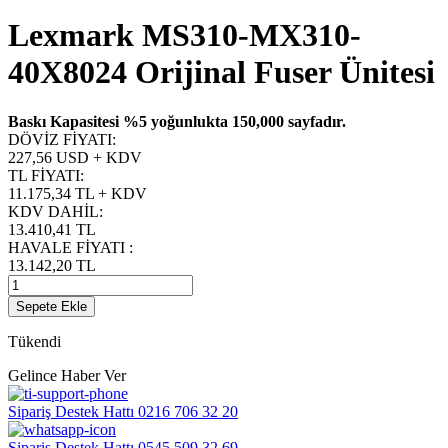
Lexmark MS310-MX310-
40X8024 Orijinal Fuser Ünitesi
Baskı Kapasitesi %5 yoğunlukta 150,000 sayfadır.
DÖVİZ FİYATI
:
227,56 USD + KDV
TL FİYATI
:
11.175,34
TL + KDV
KDV DAHİL
:
13.410,41
TL
HAVALE FİYATI
:
13.142,20
TL
Sepete Ekle
Tükendi
Gelince Haber Ver
Sipariş Destek Hattı
0216 706 32 20
Sipariş Destek Hattı
0545 509 32 69