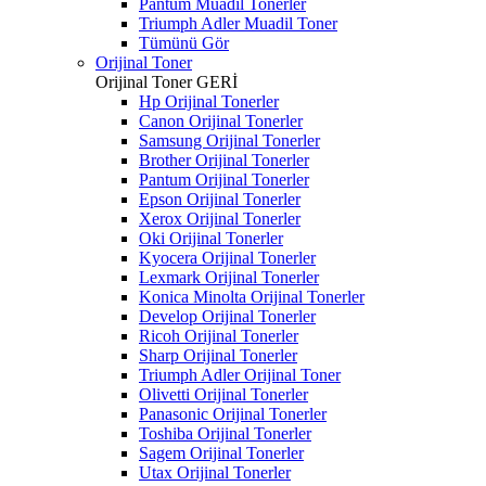
Pantum Muadil Tonerler
Triumph Adler Muadil Toner
Tümünü Gör
Orijinal Toner
Orijinal Toner
GERİ
Hp Orijinal Tonerler
Canon Orijinal Tonerler
Samsung Orijinal Tonerler
Brother Orijinal Tonerler
Pantum Orijinal Tonerler
Epson Orijinal Tonerler
Xerox Orijinal Tonerler
Oki Orijinal Tonerler
Kyocera Orijinal Tonerler
Lexmark Orijinal Tonerler
Konica Minolta Orijinal Tonerler
Develop Orijinal Tonerler
Ricoh Orijinal Tonerler
Sharp Orijinal Tonerler
Triumph Adler Orijinal Toner
Olivetti Orijinal Tonerler
Panasonic Orijinal Tonerler
Toshiba Orijinal Tonerler
Sagem Orijinal Tonerler
Utax Orijinal Tonerler