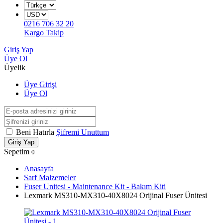
0216 706 32 20
Kargo Takip
Giriş Yap
Üye Ol
Üyelik
Üye Girişi
Üye Ol
Beni Hatırla
Şifremi Unuttum
Giriş Yap
Sepetim
0
Anasayfa
Sarf Malzemeler
Fuser Unitesi - Maintenance Kit - Bakım Kiti
Lexmark MS310-MX310-40X8024 Orijinal Fuser Ünitesi