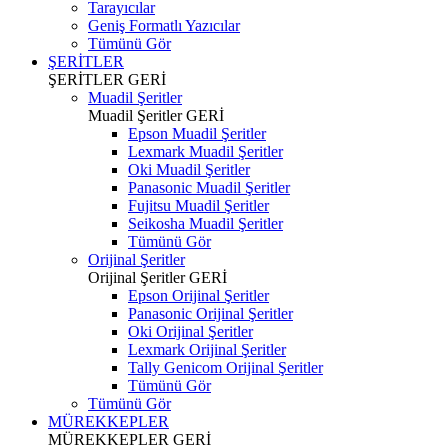
Tarayıcılar
Geniş Formatlı Yazıcılar
Tümünü Gör
ŞERİTLER
ŞERİTLER
GERİ
Muadil Şeritler
Muadil Şeritler
GERİ
Epson Muadil Şeritler
Lexmark Muadil Şeritler
Oki Muadil Şeritler
Panasonic Muadil Şeritler
Fujitsu Muadil Şeritler
Seikosha Muadil Şeritler
Tümünü Gör
Orijinal Şeritler
Orijinal Şeritler
GERİ
Epson Orijinal Şeritler
Panasonic Orijinal Şeritler
Oki Orijinal Şeritler
Lexmark Orijinal Şeritler
Tally Genicom Orijinal Şeritler
Tümünü Gör
Tümünü Gör
MÜREKKEPLER
MÜREKKEPLER
GERİ