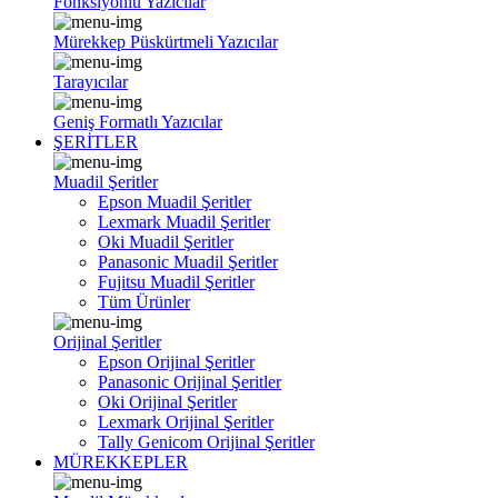
Fonksiyonlu Yazıcılar
Mürekkep Püskürtmeli Yazıcılar
Tarayıcılar
Geniş Formatlı Yazıcılar
ŞERİTLER
Muadil Şeritler
Epson Muadil Şeritler
Lexmark Muadil Şeritler
Oki Muadil Şeritler
Panasonic Muadil Şeritler
Fujitsu Muadil Şeritler
Tüm Ürünler
Orijinal Şeritler
Epson Orijinal Şeritler
Panasonic Orijinal Şeritler
Oki Orijinal Şeritler
Lexmark Orijinal Şeritler
Tally Genicom Orijinal Şeritler
MÜREKKEPLER