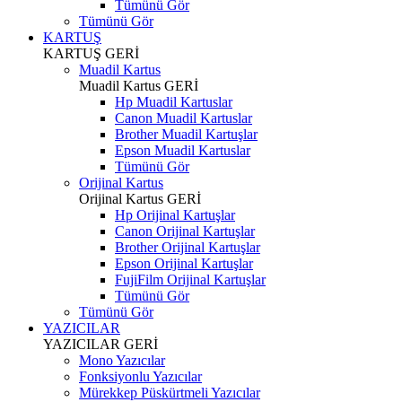
Tümünü Gör
Tümünü Gör
KARTUŞ
KARTUŞ
GERİ
Muadil Kartus
Muadil Kartus
GERİ
Hp Muadil Kartuslar
Canon Muadil Kartuslar
Brother Muadil Kartuşlar
Epson Muadil Kartuslar
Tümünü Gör
Orijinal Kartus
Orijinal Kartus
GERİ
Hp Orijinal Kartuşlar
Canon Orijinal Kartuşlar
Brother Orijinal Kartuşlar
Epson Orijinal Kartuşlar
FujiFilm Orijinal Kartuşlar
Tümünü Gör
Tümünü Gör
YAZICILAR
YAZICILAR
GERİ
Mono Yazıcılar
Fonksiyonlu Yazıcılar
Mürekkep Püskürtmeli Yazıcılar