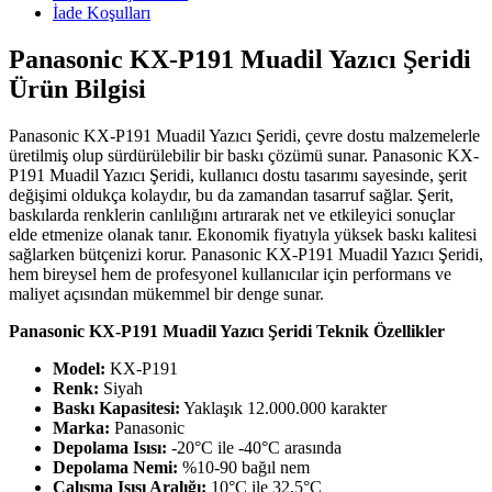
İade Koşulları
Panasonic KX-P191 Muadil Yazıcı Şeridi
Ürün Bilgisi
Panasonic KX-P191 Muadil Yazıcı Şeridi, çevre dostu malzemelerle
üretilmiş olup sürdürülebilir bir baskı çözümü sunar. Panasonic KX-
P191 Muadil Yazıcı Şeridi, kullanıcı dostu tasarımı sayesinde, şerit
değişimi oldukça kolaydır, bu da zamandan tasarruf sağlar. Şerit,
baskılarda renklerin canlılığını artırarak net ve etkileyici sonuçlar
elde etmenize olanak tanır. Ekonomik fiyatıyla yüksek baskı kalitesi
sağlarken bütçenizi korur. Panasonic KX-P191 Muadil Yazıcı Şeridi,
hem bireysel hem de profesyonel kullanıcılar için performans ve
maliyet açısından mükemmel bir denge sunar.
Panasonic KX-P191 Muadil Yazıcı Şeridi Teknik Özellikler
Model:
KX-P191
Renk:
Siyah
Baskı Kapasitesi:
Yaklaşık 12.000.000 karakter
Marka:
Panasonic
Depolama Isısı:
-20°C ile -40°C arasında
Depolama Nemi:
%10-90 bağıl nem
Çalışma Isısı Aralığı:
10°C ile 32.5°C