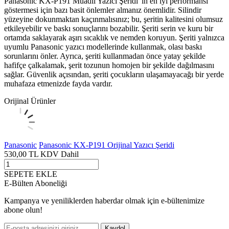
Panasonic KX-P191 Muadil Yazıcı Şeridi' in en iyi performansı
göstermesi için bazı basit önlemler almanız önemlidir. Silindir
yüzeyine dokunmaktan kaçınmalısınız; bu, şeritin kalitesini olumsuz
etkileyebilir ve baskı sonuçlarını bozabilir. Şeriti serin ve kuru bir
ortamda saklayarak aşırı sıcaklık ve nemden koruyun. Şeriti yalnızca
uyumlu Panasonic yazıcı modellerinde kullanmak, olası baskı
sorunlarını önler. Ayrıca, şeriti kullanmadan önce yatay şekilde
hafifçe çalkalamak, şerit tozunun homojen bir şekilde dağılmasını
sağlar. Güvenlik açısından, şeriti çocukların ulaşamayacağı bir yerde
muhafaza etmenizde fayda vardır.
Orijinal Ürünler
Panasonic
Panasonic KX-P191 Orijinal Yazıcı Şeridi
530,00
TL
KDV Dahil
SEPETE EKLE
E-Bülten Aboneliği
Kampanya ve yeniliklerden haberdar olmak için e-bültenimize
abone olun!
Kaydol