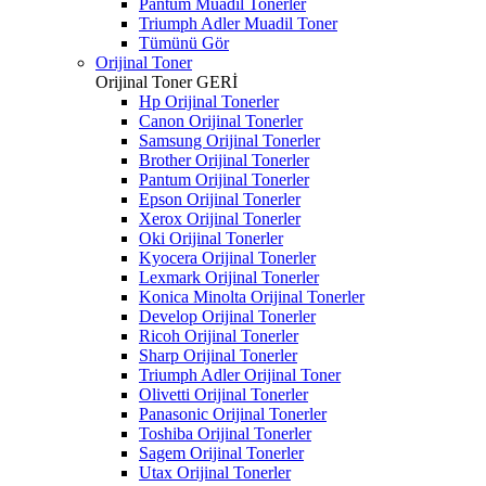
Pantum Muadil Tonerler
Triumph Adler Muadil Toner
Tümünü Gör
Orijinal Toner
Orijinal Toner
GERİ
Hp Orijinal Tonerler
Canon Orijinal Tonerler
Samsung Orijinal Tonerler
Brother Orijinal Tonerler
Pantum Orijinal Tonerler
Epson Orijinal Tonerler
Xerox Orijinal Tonerler
Oki Orijinal Tonerler
Kyocera Orijinal Tonerler
Lexmark Orijinal Tonerler
Konica Minolta Orijinal Tonerler
Develop Orijinal Tonerler
Ricoh Orijinal Tonerler
Sharp Orijinal Tonerler
Triumph Adler Orijinal Toner
Olivetti Orijinal Tonerler
Panasonic Orijinal Tonerler
Toshiba Orijinal Tonerler
Sagem Orijinal Tonerler
Utax Orijinal Tonerler