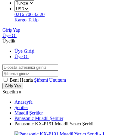
0216 706 32 20
Kargo Takip
Giriş Yap
Üye Ol
Üyelik
Üye Girişi
Üye Ol
Beni Hatırla
Şifremi Unuttum
Giriş Yap
Sepetim
0
Anasayfa
Şeritler
Muadil Şeritler
Panasonic Muadil Şeritler
Panasonic KX-P191 Muadil Yazıcı Şeridi