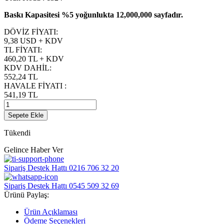
Baskı Kapasitesi %5 yoğunlukta 12,000,000 sayfadır.
DÖVİZ FİYATI
:
9,38 USD + KDV
TL FİYATI
:
460,20
TL + KDV
KDV DAHİL
:
552,24
TL
HAVALE FİYATI
:
541,19
TL
Sepete Ekle
Tükendi
Gelince Haber Ver
Sipariş Destek Hattı
0216 706 32 20
Sipariş Destek Hattı
0545 509 32 69
Ürünü Paylaş:
Ürün Açıklaması
Ödeme Seçenekleri