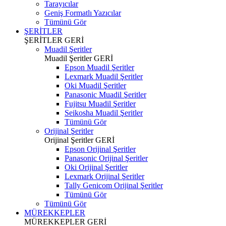
Tarayıcılar
Geniş Formatlı Yazıcılar
Tümünü Gör
ŞERİTLER
ŞERİTLER
GERİ
Muadil Şeritler
Muadil Şeritler
GERİ
Epson Muadil Şeritler
Lexmark Muadil Şeritler
Oki Muadil Şeritler
Panasonic Muadil Şeritler
Fujitsu Muadil Şeritler
Seikosha Muadil Şeritler
Tümünü Gör
Orijinal Şeritler
Orijinal Şeritler
GERİ
Epson Orijinal Şeritler
Panasonic Orijinal Şeritler
Oki Orijinal Şeritler
Lexmark Orijinal Şeritler
Tally Genicom Orijinal Şeritler
Tümünü Gör
Tümünü Gör
MÜREKKEPLER
MÜREKKEPLER
GERİ