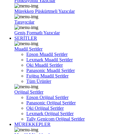
Fonksiyonlu Yazıcılar
Mürekkep Püskürtmeli Yazıcılar
Tarayıcılar
Geniş Formatlı Yazıcılar
ŞERİTLER
Muadil Şeritler
Epson Muadil Şeritler
Lexmark Muadil Şeritler
Oki Muadil Şeritler
Panasonic Muadil Şeritler
Fujitsu Muadil Şeritler
Tüm Ürünler
Orijinal Şeritler
Epson Orijinal Şeritler
Panasonic Orijinal Şeritler
Oki Orijinal Şeritler
Lexmark Orijinal Şeritler
Tally Genicom Orijinal Şeritler
MÜREKKEPLER