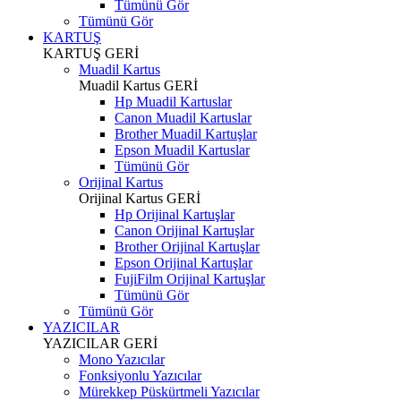
Tümünü Gör
Tümünü Gör
KARTUŞ
KARTUŞ
GERİ
Muadil Kartus
Muadil Kartus
GERİ
Hp Muadil Kartuslar
Canon Muadil Kartuslar
Brother Muadil Kartuşlar
Epson Muadil Kartuslar
Tümünü Gör
Orijinal Kartus
Orijinal Kartus
GERİ
Hp Orijinal Kartuşlar
Canon Orijinal Kartuşlar
Brother Orijinal Kartuşlar
Epson Orijinal Kartuşlar
FujiFilm Orijinal Kartuşlar
Tümünü Gör
Tümünü Gör
YAZICILAR
YAZICILAR
GERİ
Mono Yazıcılar
Fonksiyonlu Yazıcılar
Mürekkep Püskürtmeli Yazıcılar