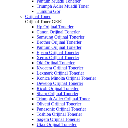
Pantum Muadil Tonerler
Triumph Adler Muadil Toner
Tümünü Gör
Orijinal Toner
Orijinal Toner
GERİ
Hp Orijinal Tonerler
Canon Orijinal Tonerler
Samsung Orijinal Tonerler
Brother Orijinal Tonerler
Pantum Orijinal Tonerler
Epson Orijinal Tonerler
Xerox Orijinal Tonerler
Oki Orijinal Tonerler
Kyocera Orijinal Tonerler
Lexmark Orijinal Tonerler
Konica Minolta Orijinal Tonerler
Develop Orijinal Tonerler
Ricoh Orijinal Tonerler
Sharp Orijinal Tonerler
Triumph Adler Orijinal Toner
Olivetti Orijinal Tonerler
Panasonic Orijinal Tonerler
Toshiba Orijinal Tonerler
Sagem Orijinal Tonerler
Utax Orijinal Tonerler