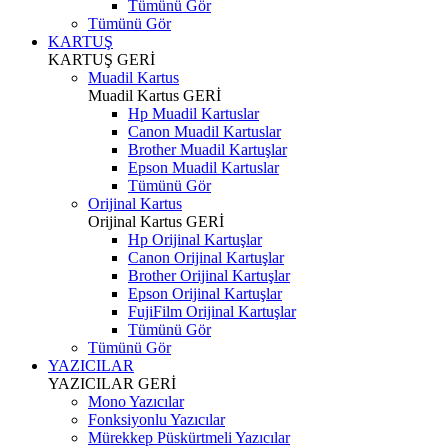
Tümünü Gör
Tümünü Gör
KARTUŞ
KARTUŞ
GERİ
Muadil Kartus
Muadil Kartus
GERİ
Hp Muadil Kartuslar
Canon Muadil Kartuslar
Brother Muadil Kartuşlar
Epson Muadil Kartuslar
Tümünü Gör
Orijinal Kartus
Orijinal Kartus
GERİ
Hp Orijinal Kartuşlar
Canon Orijinal Kartuşlar
Brother Orijinal Kartuşlar
Epson Orijinal Kartuşlar
FujiFilm Orijinal Kartuşlar
Tümünü Gör
Tümünü Gör
YAZICILAR
YAZICILAR
GERİ
Mono Yazıcılar
Fonksiyonlu Yazıcılar
Mürekkep Püskürtmeli Yazıcılar