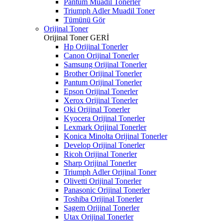
Pantum Muadil Tonerler
Triumph Adler Muadil Toner
Tümünü Gör
Orijinal Toner
Orijinal Toner
GERİ
Hp Orijinal Tonerler
Canon Orijinal Tonerler
Samsung Orijinal Tonerler
Brother Orijinal Tonerler
Pantum Orijinal Tonerler
Epson Orijinal Tonerler
Xerox Orijinal Tonerler
Oki Orijinal Tonerler
Kyocera Orijinal Tonerler
Lexmark Orijinal Tonerler
Konica Minolta Orijinal Tonerler
Develop Orijinal Tonerler
Ricoh Orijinal Tonerler
Sharp Orijinal Tonerler
Triumph Adler Orijinal Toner
Olivetti Orijinal Tonerler
Panasonic Orijinal Tonerler
Toshiba Orijinal Tonerler
Sagem Orijinal Tonerler
Utax Orijinal Tonerler