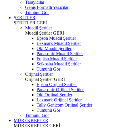
Tarayıcılar
Geniş Formatlı Yazıcılar
Tümünü Gör
ŞERİTLER
ŞERİTLER
GERİ
Muadil Şeritler
Muadil Şeritler
GERİ
Epson Muadil Şeritler
Lexmark Muadil Şeritler
Oki Muadil Şeritler
Panasonic Muadil Şeritler
Fujitsu Muadil Şeritler
Seikosha Muadil Şeritler
Tümünü Gör
Orijinal Şeritler
Orijinal Şeritler
GERİ
Epson Orijinal Şeritler
Panasonic Orijinal Şeritler
Oki Orijinal Şeritler
Lexmark Orijinal Şeritler
Tally Genicom Orijinal Şeritler
Tümünü Gör
Tümünü Gör
MÜREKKEPLER
MÜREKKEPLER
GERİ