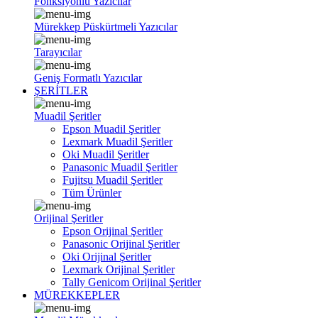
Fonksiyonlu Yazıcılar
Mürekkep Püskürtmeli Yazıcılar
Tarayıcılar
Geniş Formatlı Yazıcılar
ŞERİTLER
Muadil Şeritler
Epson Muadil Şeritler
Lexmark Muadil Şeritler
Oki Muadil Şeritler
Panasonic Muadil Şeritler
Fujitsu Muadil Şeritler
Tüm Ürünler
Orijinal Şeritler
Epson Orijinal Şeritler
Panasonic Orijinal Şeritler
Oki Orijinal Şeritler
Lexmark Orijinal Şeritler
Tally Genicom Orijinal Şeritler
MÜREKKEPLER