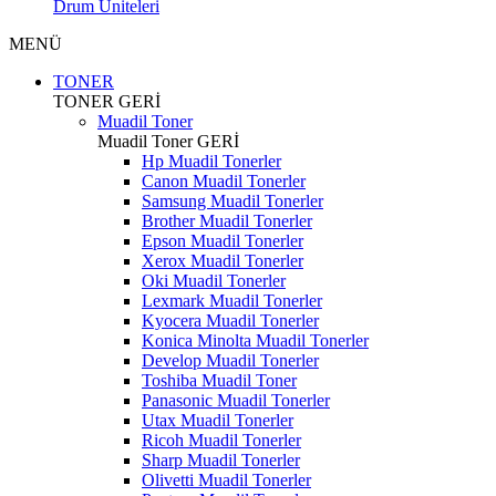
Drum Üniteleri
MENÜ
TONER
TONER
GERİ
Muadil Toner
Muadil Toner
GERİ
Hp Muadil Tonerler
Canon Muadil Tonerler
Samsung Muadil Tonerler
Brother Muadil Tonerler
Epson Muadil Tonerler
Xerox Muadil Tonerler
Oki Muadil Tonerler
Lexmark Muadil Tonerler
Kyocera Muadil Tonerler
Konica Minolta Muadil Tonerler
Develop Muadil Tonerler
Toshiba Muadil Toner
Panasonic Muadil Tonerler
Utax Muadil Tonerler
Ricoh Muadil Tonerler
Sharp Muadil Tonerler
Olivetti Muadil Tonerler