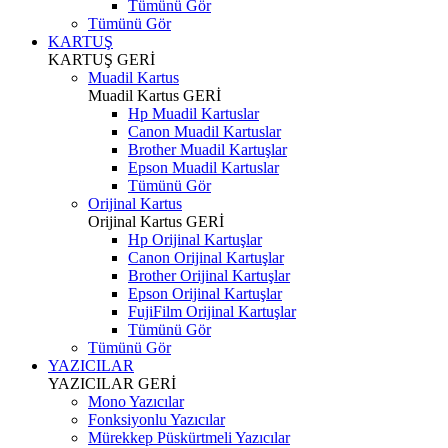
Tümünü Gör
Tümünü Gör
KARTUŞ
KARTUŞ
GERİ
Muadil Kartus
Muadil Kartus
GERİ
Hp Muadil Kartuslar
Canon Muadil Kartuslar
Brother Muadil Kartuşlar
Epson Muadil Kartuslar
Tümünü Gör
Orijinal Kartus
Orijinal Kartus
GERİ
Hp Orijinal Kartuşlar
Canon Orijinal Kartuşlar
Brother Orijinal Kartuşlar
Epson Orijinal Kartuşlar
FujiFilm Orijinal Kartuşlar
Tümünü Gör
Tümünü Gör
YAZICILAR
YAZICILAR
GERİ
Mono Yazıcılar
Fonksiyonlu Yazıcılar
Mürekkep Püskürtmeli Yazıcılar