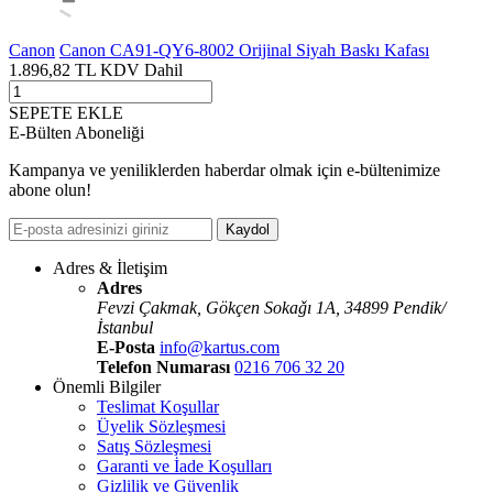
Canon
Canon CA91-QY6-8002 Orijinal Siyah Baskı Kafası
1.896,82
TL
KDV Dahil
SEPETE EKLE
E-Bülten Aboneliği
Kampanya ve yeniliklerden haberdar olmak için e-bültenimize
abone olun!
Kaydol
Adres & İletişim
Adres
Fevzi Çakmak, Gökçen Sokaǧı 1A, 34899 Pendik/
İstanbul
E-Posta
info@kartus.com
Telefon Numarası
0216 706 32 20
Önemli Bilgiler
Teslimat Koşullar
Üyelik Sözleşmesi
Satış Sözleşmesi
Garanti ve İade Koşulları
Gizlilik ve Güvenlik