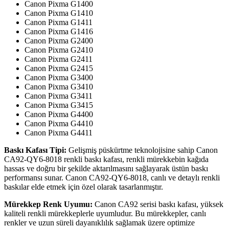
Canon Pixma G1400
Canon Pixma G1410
Canon Pixma G1411
Canon Pixma G1416
Canon Pixma G2400
Canon Pixma G2410
Canon Pixma G2411
Canon Pixma G2415
Canon Pixma G3400
Canon Pixma G3410
Canon Pixma G3411
Canon Pixma G3415
Canon Pixma G4400
Canon Pixma G4410
Canon Pixma G4411
Baskı Kafası Tipi:
Gelişmiş püskürtme teknolojisine sahip Canon
CA92-QY6-8018 renkli baskı kafası, renkli mürekkebin kağıda
hassas ve doğru bir şekilde aktarılmasını sağlayarak üstün baskı
performansı sunar. Canon CA92-QY6-8018, canlı ve detaylı renkli
baskılar elde etmek için özel olarak tasarlanmıştır.
Mürekkep Renk Uyumu:
Canon CA92 serisi baskı kafası, yüksek
kaliteli renkli mürekkeplerle uyumludur. Bu mürekkepler, canlı
renkler ve uzun süreli dayanıklılık sağlamak üzere optimize