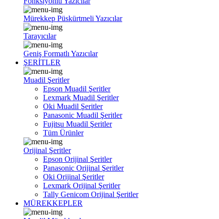
Fonksiyonlu Yazıcılar
Mürekkep Püskürtmeli Yazıcılar
Tarayıcılar
Geniş Formatlı Yazıcılar
ŞERİTLER
Muadil Şeritler
Epson Muadil Şeritler
Lexmark Muadil Şeritler
Oki Muadil Şeritler
Panasonic Muadil Şeritler
Fujitsu Muadil Şeritler
Tüm Ürünler
Orijinal Şeritler
Epson Orijinal Şeritler
Panasonic Orijinal Şeritler
Oki Orijinal Şeritler
Lexmark Orijinal Şeritler
Tally Genicom Orijinal Şeritler
MÜREKKEPLER