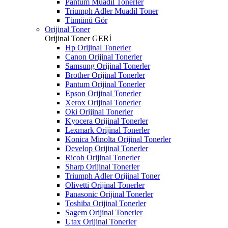
Pantum Muadil Tonerler
Triumph Adler Muadil Toner
Tümünü Gör
Orijinal Toner
Orijinal Toner
GERİ
Hp Orijinal Tonerler
Canon Orijinal Tonerler
Samsung Orijinal Tonerler
Brother Orijinal Tonerler
Pantum Orijinal Tonerler
Epson Orijinal Tonerler
Xerox Orijinal Tonerler
Oki Orijinal Tonerler
Kyocera Orijinal Tonerler
Lexmark Orijinal Tonerler
Konica Minolta Orijinal Tonerler
Develop Orijinal Tonerler
Ricoh Orijinal Tonerler
Sharp Orijinal Tonerler
Triumph Adler Orijinal Toner
Olivetti Orijinal Tonerler
Panasonic Orijinal Tonerler
Toshiba Orijinal Tonerler
Sagem Orijinal Tonerler
Utax Orijinal Tonerler