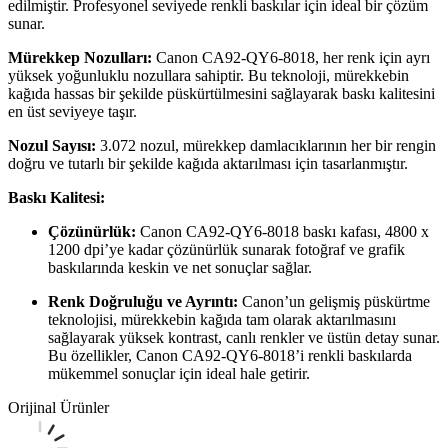
edilmiştir. Profesyonel seviyede renkli baskılar için ideal bir çözüm
sunar.
Mürekkep Nozulları:
Canon CA92-QY6-8018, her renk için ayrı
yüksek yoğunluklu nozullara sahiptir. Bu teknoloji, mürekkebin
kağıda hassas bir şekilde püskürtülmesini sağlayarak baskı kalitesini
en üst seviyeye taşır.
Nozul Sayısı:
3.072 nozul, mürekkep damlacıklarının her bir rengin
doğru ve tutarlı bir şekilde kağıda aktarılması için tasarlanmıştır.
Baskı Kalitesi:
Çözünürlük:
Canon CA92-QY6-8018 baskı kafası, 4800 x
1200 dpi’ye kadar çözünürlük sunarak fotoğraf ve grafik
baskılarında keskin ve net sonuçlar sağlar.
Renk Doğruluğu ve Ayrıntı:
Canon’un gelişmiş püskürtme
teknolojisi, mürekkebin kağıda tam olarak aktarılmasını
sağlayarak yüksek kontrast, canlı renkler ve üstün detay sunar.
Bu özellikler, Canon CA92-QY6-8018’i renkli baskılarda
mükemmel sonuçlar için ideal hale getirir.
Orijinal Ürünler