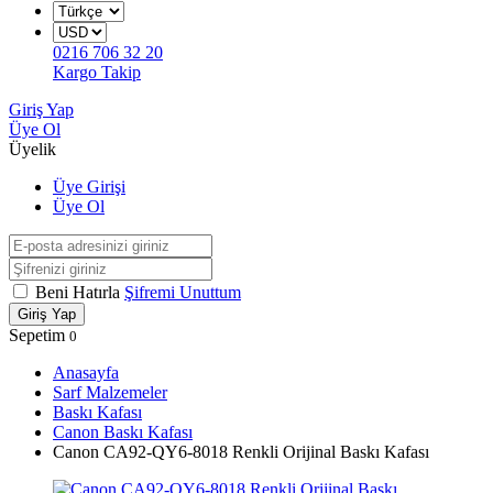
0216 706 32 20
Kargo Takip
Giriş Yap
Üye Ol
Üyelik
Üye Girişi
Üye Ol
Beni Hatırla
Şifremi Unuttum
Giriş Yap
Sepetim
0
Anasayfa
Sarf Malzemeler
Baskı Kafası
Canon Baskı Kafası
Canon CA92-QY6-8018 Renkli Orijinal Baskı Kafası