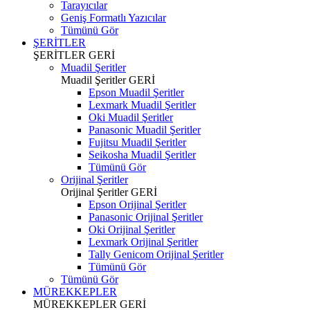
Tarayıcılar
Geniş Formatlı Yazıcılar
Tümünü Gör
ŞERİTLER
ŞERİTLER
GERİ
Muadil Şeritler
Muadil Şeritler
GERİ
Epson Muadil Şeritler
Lexmark Muadil Şeritler
Oki Muadil Şeritler
Panasonic Muadil Şeritler
Fujitsu Muadil Şeritler
Seikosha Muadil Şeritler
Tümünü Gör
Orijinal Şeritler
Orijinal Şeritler
GERİ
Epson Orijinal Şeritler
Panasonic Orijinal Şeritler
Oki Orijinal Şeritler
Lexmark Orijinal Şeritler
Tally Genicom Orijinal Şeritler
Tümünü Gör
Tümünü Gör
MÜREKKEPLER
MÜREKKEPLER
GERİ