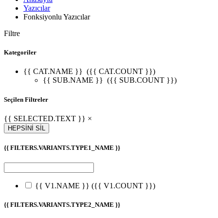
Yazıcılar
Fonksiyonlu Yazıcılar
Filtre
Kategoriler
{{ CAT.NAME }}
({{ CAT.COUNT }})
{{ SUB.NAME }}
({{ SUB.COUNT }})
Seçilen Filtreler
{{ SELECTED.TEXT }} ×
HEPSİNİ SİL
{{ FILTERS.VARIANTS.TYPE1_NAME }}
{{ V1.NAME }}
({{ V1.COUNT }})
{{ FILTERS.VARIANTS.TYPE2_NAME }}