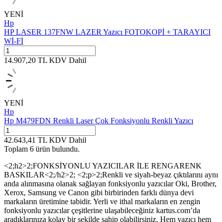
YENİ
Hp
HP LASER 137FNW LAZER Yazıcı FOTOKOPİ + TARAYICI
Wİ-Fİ
14.907,20
TL
KDV Dahil
YENİ
Hp
Hp M479FDN Renkli Laser Çok Fonksiyonlu Renkli Yazıcı
42.643,41
TL
KDV Dahil
Toplam
6
ürün
bulundu.
<2;h2>2;FONKSİYONLU YAZICILAR İLE RENGARENK
BASKILAR<2;/h2>2; <2;p>2;Renkli ve siyah-beyaz çıktılarını aynı
anda alınmasına olanak sağlayan fonksiyonlu yazıcılar Oki, Brother,
Xerox, Samsung ve Canon gibi birbirinden farklı dünya devi
markaların üretimine tabidir. Yerli ve ithal markaların en zengin
fonksiyonlu yazıcılar çeşitlerine ulaşabileceğiniz kartus.com’da
aradıklarınıza kolay bir şekilde sahip olabilirsiniz. Hem yazıcı hem