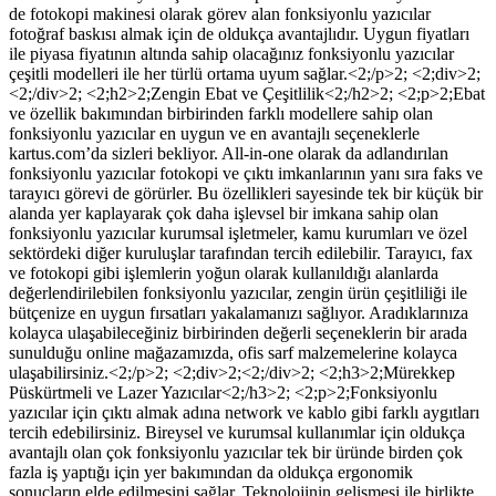
de fotokopi makinesi olarak görev alan fonksiyonlu yazıcılar
fotoğraf baskısı almak için de oldukça avantajlıdır. Uygun fiyatları
ile piyasa fiyatının altında sahip olacağınız fonksiyonlu yazıcılar
çeşitli modelleri ile her türlü ortama uyum sağlar.<2;/p>2; <2;div>2;
<2;/div>2; <2;h2>2;Zengin Ebat ve Çeşitlilik<2;/h2>2; <2;p>2;Ebat
ve özellik bakımından birbirinden farklı modellere sahip olan
fonksiyonlu yazıcılar en uygun ve en avantajlı seçeneklerle
kartus.com’da sizleri bekliyor. All-in-one olarak da adlandırılan
fonksiyonlu yazıcılar fotokopi ve çıktı imkanlarının yanı sıra faks ve
tarayıcı görevi de görürler. Bu özellikleri sayesinde tek bir küçük bir
alanda yer kaplayarak çok daha işlevsel bir imkana sahip olan
fonksiyonlu yazıcılar kurumsal işletmeler, kamu kurumları ve özel
sektördeki diğer kuruluşlar tarafından tercih edilebilir. Tarayıcı, fax
ve fotokopi gibi işlemlerin yoğun olarak kullanıldığı alanlarda
değerlendirilebilen fonksiyonlu yazıcılar, zengin ürün çeşitliliği ile
bütçenize en uygun fırsatları yakalamanızı sağlıyor. Aradıklarınıza
kolayca ulaşabileceğiniz birbirinden değerli seçeneklerin bir arada
sunulduğu online mağazamızda, ofis sarf malzemelerine kolayca
ulaşabilirsiniz.<2;/p>2; <2;div>2;<2;/div>2; <2;h3>2;Mürekkep
Püskürtmeli ve Lazer Yazıcılar<2;/h3>2; <2;p>2;Fonksiyonlu
yazıcılar için çıktı almak adına network ve kablo gibi farklı aygıtları
tercih edebilirsiniz. Bireysel ve kurumsal kullanımlar için oldukça
avantajlı olan çok fonksiyonlu yazıcılar tek bir üründe birden çok
fazla iş yaptığı için yer bakımından da oldukça ergonomik
sonuçların elde edilmesini sağlar. Teknolojinin gelişmesi ile birlikte