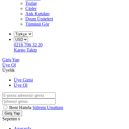
Tozlar
Çipler
Atık Kutuları
Drum Üniteleri
Tümünü Gör
0216 706 32 20
Kargo Takip
Giriş Yap
Üye Ol
Üyelik
Üye Girişi
Üye Ol
Beni Hatırla
Şifremi Unuttum
Giriş Yap
Sepetim
0
Anasayfa