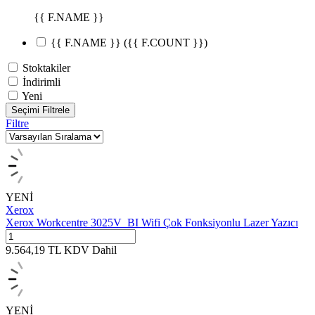
{{ F.NAME }}
{{ F.NAME }}
({{ F.COUNT }})
Stoktakiler
İndirimli
Yeni
Seçimi Filtrele
Filtre
YENİ
Xerox
Xerox Workcentre 3025V_BI Wifi Çok Fonksiyonlu Lazer Yazıcı
9.564,19
TL
KDV Dahil
YENİ