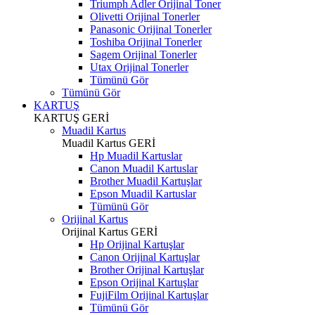
Triumph Adler Orijinal Toner
Olivetti Orijinal Tonerler
Panasonic Orijinal Tonerler
Toshiba Orijinal Tonerler
Sagem Orijinal Tonerler
Utax Orijinal Tonerler
Tümünü Gör
Tümünü Gör
KARTUŞ
KARTUŞ
GERİ
Muadil Kartus
Muadil Kartus
GERİ
Hp Muadil Kartuslar
Canon Muadil Kartuslar
Brother Muadil Kartuşlar
Epson Muadil Kartuslar
Tümünü Gör
Orijinal Kartus
Orijinal Kartus
GERİ
Hp Orijinal Kartuşlar
Canon Orijinal Kartuşlar
Brother Orijinal Kartuşlar
Epson Orijinal Kartuşlar
FujiFilm Orijinal Kartuşlar
Tümünü Gör