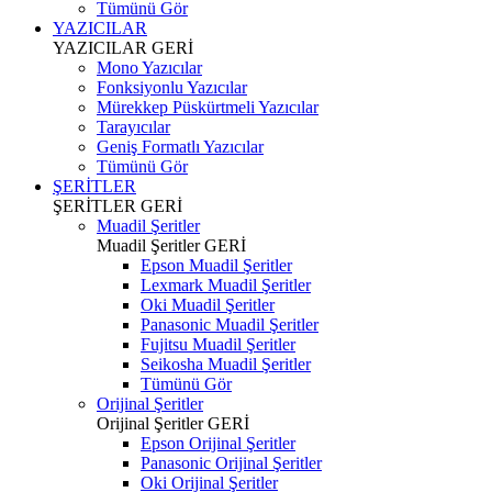
Tümünü Gör
YAZICILAR
YAZICILAR
GERİ
Mono Yazıcılar
Fonksiyonlu Yazıcılar
Mürekkep Püskürtmeli Yazıcılar
Tarayıcılar
Geniş Formatlı Yazıcılar
Tümünü Gör
ŞERİTLER
ŞERİTLER
GERİ
Muadil Şeritler
Muadil Şeritler
GERİ
Epson Muadil Şeritler
Lexmark Muadil Şeritler
Oki Muadil Şeritler
Panasonic Muadil Şeritler
Fujitsu Muadil Şeritler
Seikosha Muadil Şeritler
Tümünü Gör
Orijinal Şeritler
Orijinal Şeritler
GERİ
Epson Orijinal Şeritler
Panasonic Orijinal Şeritler
Oki Orijinal Şeritler