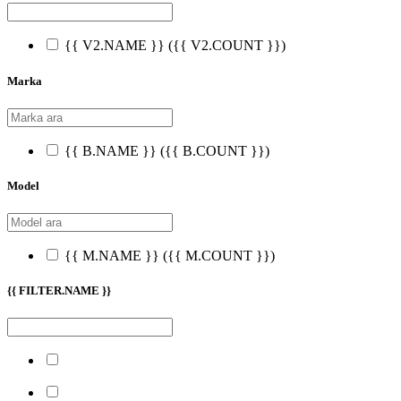
{{ V2.NAME }}
({{ V2.COUNT }})
Marka
{{ B.NAME }}
({{ B.COUNT }})
Model
{{ M.NAME }}
({{ M.COUNT }})
{{ FILTER.NAME }}