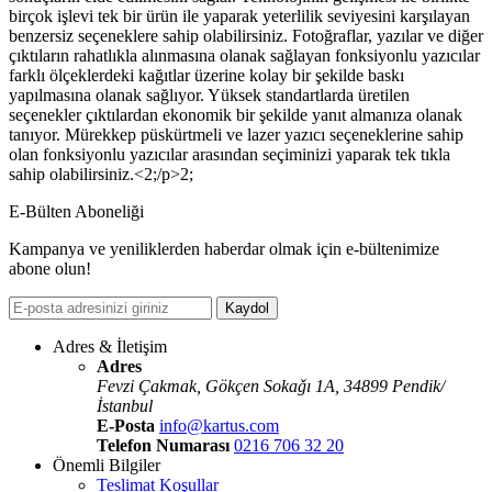
birçok işlevi tek bir ürün ile yaparak yeterlilik seviyesini karşılayan
benzersiz seçeneklere sahip olabilirsiniz. Fotoğraflar, yazılar ve diğer
çıktıların rahatlıkla alınmasına olanak sağlayan fonksiyonlu yazıcılar
farklı ölçeklerdeki kağıtlar üzerine kolay bir şekilde baskı
yapılmasına olanak sağlıyor. Yüksek standartlarda üretilen
seçenekler çıktılardan ekonomik bir şekilde yanıt almanıza olanak
tanıyor. Mürekkep püskürtmeli ve lazer yazıcı seçeneklerine sahip
olan fonksiyonlu yazıcılar arasından seçiminizi yaparak tek tıkla
sahip olabilirsiniz.<2;/p>2;
E-Bülten Aboneliği
Kampanya ve yeniliklerden haberdar olmak için e-bültenimize
abone olun!
Kaydol
Adres & İletişim
Adres
Fevzi Çakmak, Gökçen Sokaǧı 1A, 34899 Pendik/
İstanbul
E-Posta
info@kartus.com
Telefon Numarası
0216 706 32 20
Önemli Bilgiler
Teslimat Koşullar