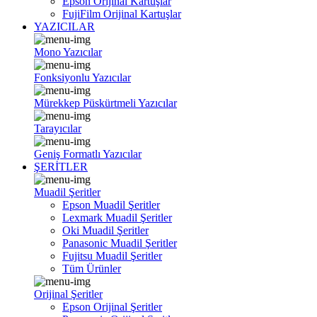
Epson Orijinal Kartuşlar
FujiFilm Orijinal Kartuşlar
YAZICILAR
Mono Yazıcılar
Fonksiyonlu Yazıcılar
Mürekkep Püskürtmeli Yazıcılar
Tarayıcılar
Geniş Formatlı Yazıcılar
ŞERİTLER
Muadil Şeritler
Epson Muadil Şeritler
Lexmark Muadil Şeritler
Oki Muadil Şeritler
Panasonic Muadil Şeritler
Fujitsu Muadil Şeritler
Tüm Ürünler
Orijinal Şeritler
Epson Orijinal Şeritler