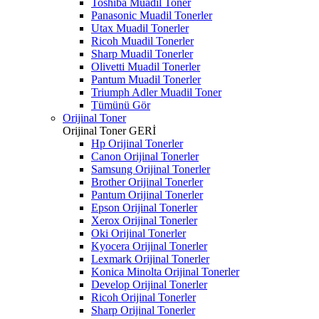
Toshiba Muadil Toner
Panasonic Muadil Tonerler
Utax Muadil Tonerler
Ricoh Muadil Tonerler
Sharp Muadil Tonerler
Olivetti Muadil Tonerler
Pantum Muadil Tonerler
Triumph Adler Muadil Toner
Tümünü Gör
Orijinal Toner
Orijinal Toner
GERİ
Hp Orijinal Tonerler
Canon Orijinal Tonerler
Samsung Orijinal Tonerler
Brother Orijinal Tonerler
Pantum Orijinal Tonerler
Epson Orijinal Tonerler
Xerox Orijinal Tonerler
Oki Orijinal Tonerler
Kyocera Orijinal Tonerler
Lexmark Orijinal Tonerler
Konica Minolta Orijinal Tonerler
Develop Orijinal Tonerler
Ricoh Orijinal Tonerler
Sharp Orijinal Tonerler