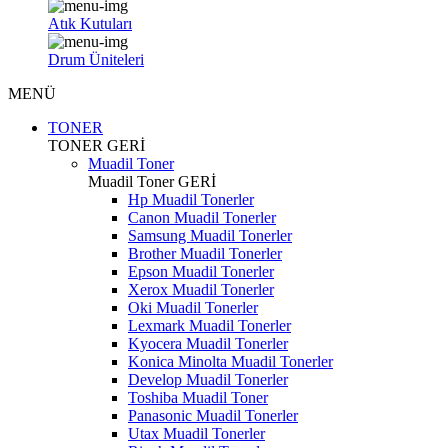
Atık Kutuları
Drum Üniteleri
MENÜ
TONER
TONER
GERİ
Muadil Toner
Muadil Toner
GERİ
Hp Muadil Tonerler
Canon Muadil Tonerler
Samsung Muadil Tonerler
Brother Muadil Tonerler
Epson Muadil Tonerler
Xerox Muadil Tonerler
Oki Muadil Tonerler
Lexmark Muadil Tonerler
Kyocera Muadil Tonerler
Konica Minolta Muadil Tonerler
Develop Muadil Tonerler
Toshiba Muadil Toner
Panasonic Muadil Tonerler
Utax Muadil Tonerler