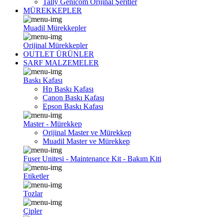
Tally Genicom Orijinal Şeritler
MÜREKKEPLER
Muadil Mürekkepler
Orijinal Mürekkepler
OUTLET ÜRÜNLER
SARF MALZEMELER
Baskı Kafası
Hp Baskı Kafası
Canon Baskı Kafası
Epson Baskı Kafası
Master - Mürekkep
Orijinal Master ve Mürekkep
Muadil Master ve Mürekkep
Fuser Unitesi - Maintenance Kit - Bakım Kiti
Etiketler
Tozlar
Çipler