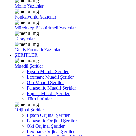
Mono Yazıcılar
Fonksiyonlu Yazıcılar
Mürekkep Püskürtmeli Yazıcılar
Tarayıcılar
Geniş Formatlı Yazıcılar
ŞERİTLER
Muadil Şeritler
Epson Muadil Şeritler
Lexmark Muadil Şeritler
Oki Muadil Şeritler
Panasonic Muadil Şeritler
Fujitsu Muadil Şeritler
Tüm Ürünler
Orijinal Şeritler
Epson Orijinal Şeritler
Panasonic Orijinal Şeritler
Oki Orijinal Şeritler
Lexmark Orijinal Şeritler