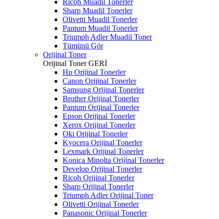
Ricoh Muadil Tonerler
Sharp Muadil Tonerler
Olivetti Muadil Tonerler
Pantum Muadil Tonerler
Triumph Adler Muadil Toner
Tümünü Gör
Orijinal Toner
Orijinal Toner
GERİ
Hp Orijinal Tonerler
Canon Orijinal Tonerler
Samsung Orijinal Tonerler
Brother Orijinal Tonerler
Pantum Orijinal Tonerler
Epson Orijinal Tonerler
Xerox Orijinal Tonerler
Oki Orijinal Tonerler
Kyocera Orijinal Tonerler
Lexmark Orijinal Tonerler
Konica Minolta Orijinal Tonerler
Develop Orijinal Tonerler
Ricoh Orijinal Tonerler
Sharp Orijinal Tonerler
Triumph Adler Orijinal Toner
Olivetti Orijinal Tonerler
Panasonic Orijinal Tonerler