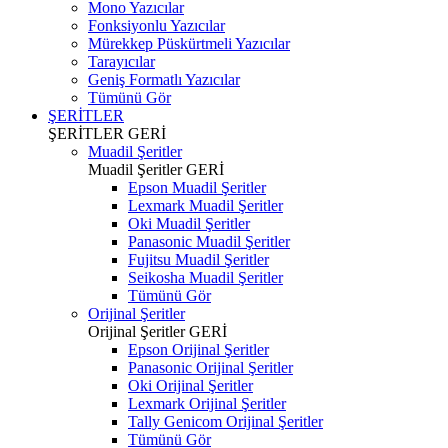
Mono Yazıcılar
Fonksiyonlu Yazıcılar
Mürekkep Püskürtmeli Yazıcılar
Tarayıcılar
Geniş Formatlı Yazıcılar
Tümünü Gör
ŞERİTLER
ŞERİTLER
GERİ
Muadil Şeritler
Muadil Şeritler
GERİ
Epson Muadil Şeritler
Lexmark Muadil Şeritler
Oki Muadil Şeritler
Panasonic Muadil Şeritler
Fujitsu Muadil Şeritler
Seikosha Muadil Şeritler
Tümünü Gör
Orijinal Şeritler
Orijinal Şeritler
GERİ
Epson Orijinal Şeritler
Panasonic Orijinal Şeritler
Oki Orijinal Şeritler
Lexmark Orijinal Şeritler
Tally Genicom Orijinal Şeritler
Tümünü Gör