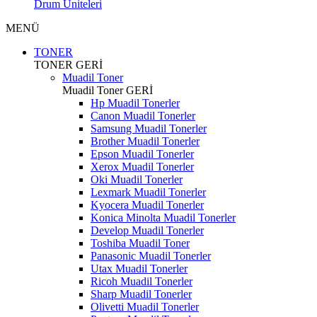
Drum Üniteleri
MENÜ
TONER
TONER
GERİ
Muadil Toner
Muadil Toner
GERİ
Hp Muadil Tonerler
Canon Muadil Tonerler
Samsung Muadil Tonerler
Brother Muadil Tonerler
Epson Muadil Tonerler
Xerox Muadil Tonerler
Oki Muadil Tonerler
Lexmark Muadil Tonerler
Kyocera Muadil Tonerler
Konica Minolta Muadil Tonerler
Develop Muadil Tonerler
Toshiba Muadil Toner
Panasonic Muadil Tonerler
Utax Muadil Tonerler
Ricoh Muadil Tonerler
Sharp Muadil Tonerler
Olivetti Muadil Tonerler