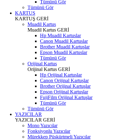
Tümünü Gör
Tümünü Gör
KARTUŞ
KARTUŞ
GERİ
Muadil Kartus
Muadil Kartus
GERİ
Hp Muadil Kartuslar
Canon Muadil Kartuslar
Brother Muadil Kartuşlar
Epson Muadil Kartuslar
Tümünü Gör
Orijinal Kartus
Orijinal Kartus
GERİ
Hp Orijinal Kartuşlar
Canon Orijinal Kartuşlar
Brother Orijinal Kartuşlar
Epson Orijinal Kartuşlar
FujiFilm Orijinal Kartuşlar
Tümünü Gör
Tümünü Gör
YAZICILAR
YAZICILAR
GERİ
Mono Yazıcılar
Fonksiyonlu Yazıcılar
Mürekkep Püskürtmeli Yazıcılar