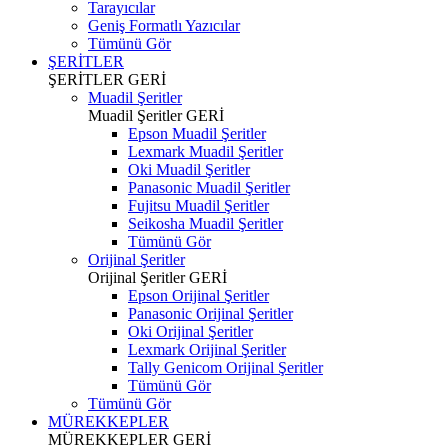
Tarayıcılar
Geniş Formatlı Yazıcılar
Tümünü Gör
ŞERİTLER
ŞERİTLER
GERİ
Muadil Şeritler
Muadil Şeritler
GERİ
Epson Muadil Şeritler
Lexmark Muadil Şeritler
Oki Muadil Şeritler
Panasonic Muadil Şeritler
Fujitsu Muadil Şeritler
Seikosha Muadil Şeritler
Tümünü Gör
Orijinal Şeritler
Orijinal Şeritler
GERİ
Epson Orijinal Şeritler
Panasonic Orijinal Şeritler
Oki Orijinal Şeritler
Lexmark Orijinal Şeritler
Tally Genicom Orijinal Şeritler
Tümünü Gör
Tümünü Gör
MÜREKKEPLER
MÜREKKEPLER
GERİ