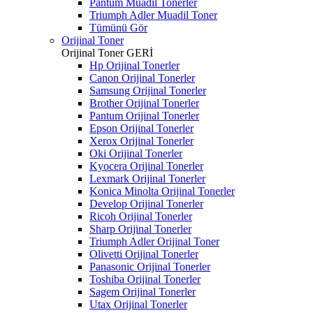
Pantum Muadil Tonerler
Triumph Adler Muadil Toner
Tümünü Gör
Orijinal Toner
Orijinal Toner
GERİ
Hp Orijinal Tonerler
Canon Orijinal Tonerler
Samsung Orijinal Tonerler
Brother Orijinal Tonerler
Pantum Orijinal Tonerler
Epson Orijinal Tonerler
Xerox Orijinal Tonerler
Oki Orijinal Tonerler
Kyocera Orijinal Tonerler
Lexmark Orijinal Tonerler
Konica Minolta Orijinal Tonerler
Develop Orijinal Tonerler
Ricoh Orijinal Tonerler
Sharp Orijinal Tonerler
Triumph Adler Orijinal Toner
Olivetti Orijinal Tonerler
Panasonic Orijinal Tonerler
Toshiba Orijinal Tonerler
Sagem Orijinal Tonerler
Utax Orijinal Tonerler