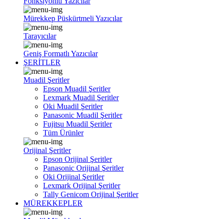
Fonksiyonlu Yazıcılar
Mürekkep Püskürtmeli Yazıcılar
Tarayıcılar
Geniş Formatlı Yazıcılar
ŞERİTLER
Muadil Şeritler
Epson Muadil Şeritler
Lexmark Muadil Şeritler
Oki Muadil Şeritler
Panasonic Muadil Şeritler
Fujitsu Muadil Şeritler
Tüm Ürünler
Orijinal Şeritler
Epson Orijinal Şeritler
Panasonic Orijinal Şeritler
Oki Orijinal Şeritler
Lexmark Orijinal Şeritler
Tally Genicom Orijinal Şeritler
MÜREKKEPLER