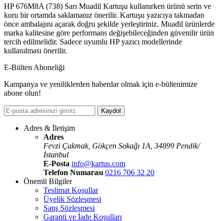
HP 676M8A (738) Sarı Muadil Kartuşu kullanırken ürünü serin ve
kuru bir ortamda saklamanız önerilir. Kartuşu yazıcıya takmadan
önce ambalajını açarak doğru şekilde yerleştiriniz. Muadil ürünlerde
marka kalitesine göre performans değişebileceğinden güvenilir ürün
tercih edilmelidir. Sadece uyumlu HP yazıcı modellerinde
kullanılması önerilir.
E-Bülten Aboneliği
Kampanya ve yeniliklerden haberdar olmak için e-bültenimize
abone olun!
Kaydol
Adres & İletişim
Adres
Fevzi Çakmak, Gökçen Sokaǧı 1A, 34899 Pendik/
İstanbul
E-Posta
info@kartus.com
Telefon Numarası
0216 706 32 20
Önemli Bilgiler
Teslimat Koşullar
Üyelik Sözleşmesi
Satış Sözleşmesi
Garanti ve İade Koşulları