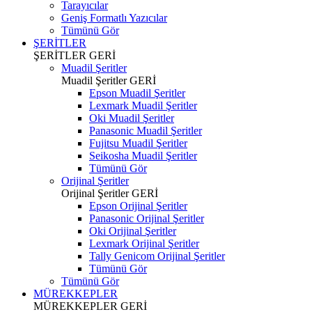
Tarayıcılar
Geniş Formatlı Yazıcılar
Tümünü Gör
ŞERİTLER
ŞERİTLER
GERİ
Muadil Şeritler
Muadil Şeritler
GERİ
Epson Muadil Şeritler
Lexmark Muadil Şeritler
Oki Muadil Şeritler
Panasonic Muadil Şeritler
Fujitsu Muadil Şeritler
Seikosha Muadil Şeritler
Tümünü Gör
Orijinal Şeritler
Orijinal Şeritler
GERİ
Epson Orijinal Şeritler
Panasonic Orijinal Şeritler
Oki Orijinal Şeritler
Lexmark Orijinal Şeritler
Tally Genicom Orijinal Şeritler
Tümünü Gör
Tümünü Gör
MÜREKKEPLER
MÜREKKEPLER
GERİ