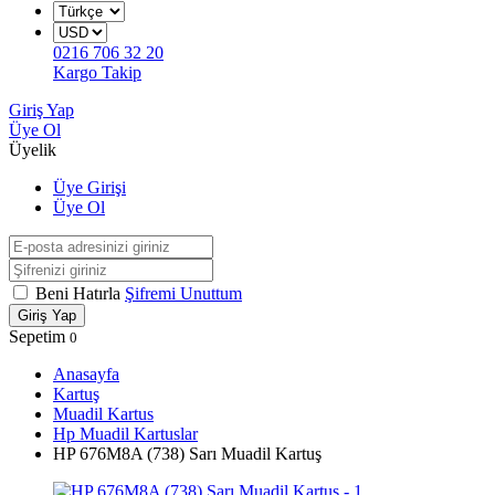
0216 706 32 20
Kargo Takip
Giriş Yap
Üye Ol
Üyelik
Üye Girişi
Üye Ol
Beni Hatırla
Şifremi Unuttum
Giriş Yap
Sepetim
0
Anasayfa
Kartuş
Muadil Kartus
Hp Muadil Kartuslar
HP 676M8A (738) Sarı Muadil Kartuş