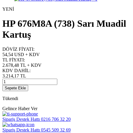
YENİ
HP 676M8A (738) Sarı Muadil
Kartuş
DÖVİZ FİYATI
:
54,54 USD + KDV
TL FİYATI
:
2.678,48
TL + KDV
KDV DAHİL
:
3.214,17
TL
Sepete Ekle
Tükendi
Gelince Haber Ver
Sipariş Destek Hattı
0216 706 32 20
Sipariş Destek Hattı
0545 509 32 69