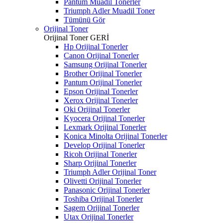
Pantum Muadil Tonerler
Triumph Adler Muadil Toner
Tümünü Gör
Orijinal Toner
Orijinal Toner
GERİ
Hp Orijinal Tonerler
Canon Orijinal Tonerler
Samsung Orijinal Tonerler
Brother Orijinal Tonerler
Pantum Orijinal Tonerler
Epson Orijinal Tonerler
Xerox Orijinal Tonerler
Oki Orijinal Tonerler
Kyocera Orijinal Tonerler
Lexmark Orijinal Tonerler
Konica Minolta Orijinal Tonerler
Develop Orijinal Tonerler
Ricoh Orijinal Tonerler
Sharp Orijinal Tonerler
Triumph Adler Orijinal Toner
Olivetti Orijinal Tonerler
Panasonic Orijinal Tonerler
Toshiba Orijinal Tonerler
Sagem Orijinal Tonerler
Utax Orijinal Tonerler