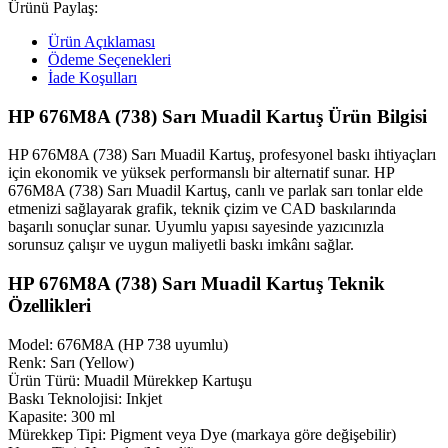
Ürünü Paylaş:
Ürün Açıklaması
Ödeme Seçenekleri
İade Koşulları
HP 676M8A (738) Sarı Muadil Kartuş Ürün Bilgisi
HP 676M8A (738) Sarı Muadil Kartuş, profesyonel baskı ihtiyaçları
için ekonomik ve yüksek performanslı bir alternatif sunar. HP
676M8A (738) Sarı Muadil Kartuş, canlı ve parlak sarı tonlar elde
etmenizi sağlayarak grafik, teknik çizim ve CAD baskılarında
başarılı sonuçlar sunar. Uyumlu yapısı sayesinde yazıcınızla
sorunsuz çalışır ve uygun maliyetli baskı imkânı sağlar.
HP 676M8A (738) Sarı Muadil Kartuş Teknik
Özellikleri
Model: 676M8A (HP 738 uyumlu)
Renk: Sarı (Yellow)
Ürün Türü: Muadil Mürekkep Kartuşu
Baskı Teknolojisi: Inkjet
Kapasite: 300 ml
Mürekkep Tipi: Pigment veya Dye (markaya göre değişebilir)