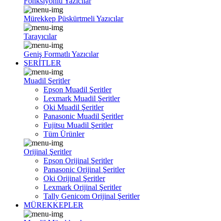
Fonksiyonlu Yazıcılar
Mürekkep Püskürtmeli Yazıcılar
Tarayıcılar
Geniş Formatlı Yazıcılar
ŞERİTLER
Muadil Şeritler
Epson Muadil Şeritler
Lexmark Muadil Şeritler
Oki Muadil Şeritler
Panasonic Muadil Şeritler
Fujitsu Muadil Şeritler
Tüm Ürünler
Orijinal Şeritler
Epson Orijinal Şeritler
Panasonic Orijinal Şeritler
Oki Orijinal Şeritler
Lexmark Orijinal Şeritler
Tally Genicom Orijinal Şeritler
MÜREKKEPLER