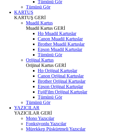
Tümünü Gör
Tümünü Gör
KARTUŞ
KARTUŞ
GERİ
Muadil Kartus
Muadil Kartus
GERİ
Hp Muadil Kartuslar
Canon Muadil Kartuslar
Brother Muadil Kartuşlar
Epson Muadil Kartuslar
Tümünü Gör
Orijinal Kartus
Orijinal Kartus
GERİ
Hp Orijinal Kartuşlar
Canon Orijinal Kartuşlar
Brother Orijinal Kartuşlar
Epson Orijinal Kartuşlar
FujiFilm Orijinal Kartuşlar
Tümünü Gör
Tümünü Gör
YAZICILAR
YAZICILAR
GERİ
Mono Yazıcılar
Fonksiyonlu Yazıcılar
Mürekkep Püskürtmeli Yazıcılar