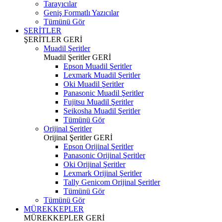
Tarayıcılar
Geniş Formatlı Yazıcılar
Tümünü Gör
ŞERİTLER
ŞERİTLER
GERİ
Muadil Şeritler
Muadil Şeritler
GERİ
Epson Muadil Şeritler
Lexmark Muadil Şeritler
Oki Muadil Şeritler
Panasonic Muadil Şeritler
Fujitsu Muadil Şeritler
Seikosha Muadil Şeritler
Tümünü Gör
Orijinal Şeritler
Orijinal Şeritler
GERİ
Epson Orijinal Şeritler
Panasonic Orijinal Şeritler
Oki Orijinal Şeritler
Lexmark Orijinal Şeritler
Tally Genicom Orijinal Şeritler
Tümünü Gör
Tümünü Gör
MÜREKKEPLER
MÜREKKEPLER
GERİ