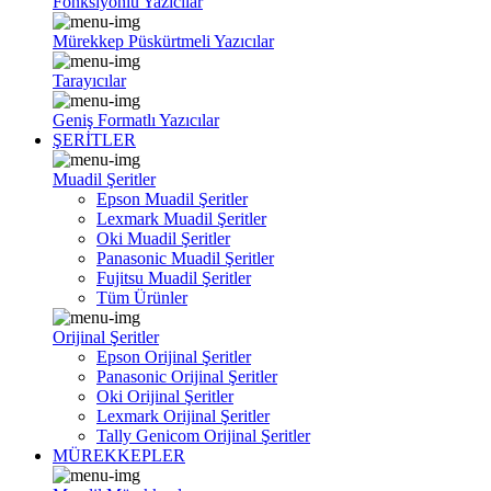
Fonksiyonlu Yazıcılar
Mürekkep Püskürtmeli Yazıcılar
Tarayıcılar
Geniş Formatlı Yazıcılar
ŞERİTLER
Muadil Şeritler
Epson Muadil Şeritler
Lexmark Muadil Şeritler
Oki Muadil Şeritler
Panasonic Muadil Şeritler
Fujitsu Muadil Şeritler
Tüm Ürünler
Orijinal Şeritler
Epson Orijinal Şeritler
Panasonic Orijinal Şeritler
Oki Orijinal Şeritler
Lexmark Orijinal Şeritler
Tally Genicom Orijinal Şeritler
MÜREKKEPLER