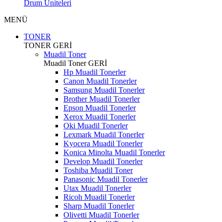
Drum Üniteleri
MENÜ
TONER
TONER
GERİ
Muadil Toner
Muadil Toner
GERİ
Hp Muadil Tonerler
Canon Muadil Tonerler
Samsung Muadil Tonerler
Brother Muadil Tonerler
Epson Muadil Tonerler
Xerox Muadil Tonerler
Oki Muadil Tonerler
Lexmark Muadil Tonerler
Kyocera Muadil Tonerler
Konica Minolta Muadil Tonerler
Develop Muadil Tonerler
Toshiba Muadil Toner
Panasonic Muadil Tonerler
Utax Muadil Tonerler
Ricoh Muadil Tonerler
Sharp Muadil Tonerler
Olivetti Muadil Tonerler