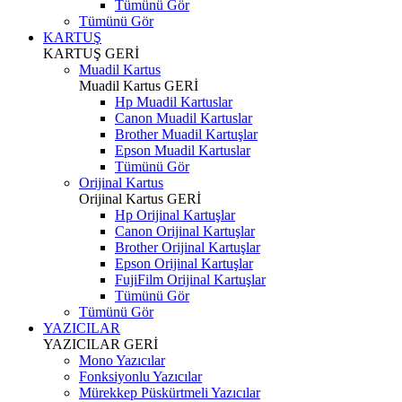
Tümünü Gör
Tümünü Gör
KARTUŞ
KARTUŞ
GERİ
Muadil Kartus
Muadil Kartus
GERİ
Hp Muadil Kartuslar
Canon Muadil Kartuslar
Brother Muadil Kartuşlar
Epson Muadil Kartuslar
Tümünü Gör
Orijinal Kartus
Orijinal Kartus
GERİ
Hp Orijinal Kartuşlar
Canon Orijinal Kartuşlar
Brother Orijinal Kartuşlar
Epson Orijinal Kartuşlar
FujiFilm Orijinal Kartuşlar
Tümünü Gör
Tümünü Gör
YAZICILAR
YAZICILAR
GERİ
Mono Yazıcılar
Fonksiyonlu Yazıcılar
Mürekkep Püskürtmeli Yazıcılar