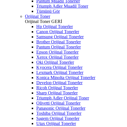
Pantum Muadil Tonerler
Triumph Adler Muadil Toner
Tümünü Gör
Orijinal Toner
Orijinal Toner
GERİ
Hp Orijinal Tonerler
Canon Orijinal Tonerler
Samsung Orijinal Tonerler
Brother Orijinal Tonerler
Pantum Orijinal Tonerler
Epson Orijinal Tonerler
Xerox Orijinal Tonerler
Oki Orijinal Tonerler
Kyocera Orijinal Tonerler
Lexmark Orijinal Tonerler
Konica Minolta Orijinal Tonerler
Develop Orijinal Tonerler
Ricoh Orijinal Tonerler
Sharp Orijinal Tonerler
Triumph Adler Orijinal Toner
Olivetti Orijinal Tonerler
Panasonic Orijinal Tonerler
Toshiba Orijinal Tonerler
Sagem Orijinal Tonerler
Utax Orijinal Tonerler