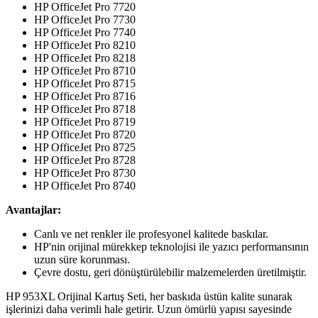
HP OfficeJet Pro 7720
HP OfficeJet Pro 7730
HP OfficeJet Pro 7740
HP OfficeJet Pro 8210
HP OfficeJet Pro 8218
HP OfficeJet Pro 8710
HP OfficeJet Pro 8715
HP OfficeJet Pro 8716
HP OfficeJet Pro 8718
HP OfficeJet Pro 8719
HP OfficeJet Pro 8720
HP OfficeJet Pro 8725
HP OfficeJet Pro 8728
HP OfficeJet Pro 8730
HP OfficeJet Pro 8740
Avantajlar:
Canlı ve net renkler ile profesyonel kalitede baskılar.
HP'nin orijinal mürekkep teknolojisi ile yazıcı performansının
uzun süre korunması.
Çevre dostu, geri dönüştürülebilir malzemelerden üretilmiştir.
HP 953XL Orijinal Kartuş Seti, her baskıda üstün kalite sunarak
işlerinizi daha verimli hale getirir. Uzun ömürlü yapısı sayesinde