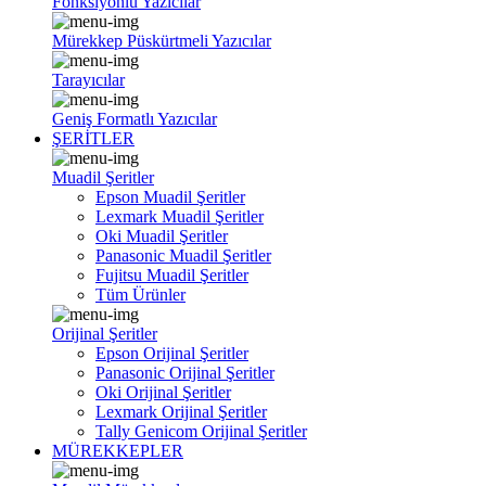
Fonksiyonlu Yazıcılar
Mürekkep Püskürtmeli Yazıcılar
Tarayıcılar
Geniş Formatlı Yazıcılar
ŞERİTLER
Muadil Şeritler
Epson Muadil Şeritler
Lexmark Muadil Şeritler
Oki Muadil Şeritler
Panasonic Muadil Şeritler
Fujitsu Muadil Şeritler
Tüm Ürünler
Orijinal Şeritler
Epson Orijinal Şeritler
Panasonic Orijinal Şeritler
Oki Orijinal Şeritler
Lexmark Orijinal Şeritler
Tally Genicom Orijinal Şeritler
MÜREKKEPLER