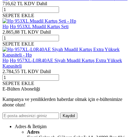
716,62
TL
KDV Dahil
SEPETE EKLE
Hp
Hp 953XL Muadil Kartuş Seti
2.865,88
TL
KDV Dahil
SEPETE EKLE
Hp
Hp 957XL-L0R40AE Siyah Muadil Kartuş Extra Yüksek
Kapasiteli
2.784,55
TL
KDV Dahil
SEPETE EKLE
E-Bülten Aboneliği
Kampanya ve yeniliklerden haberdar olmak için e-bültenimize
abone olun!
Kaydol
Adres & İletişim
Adres