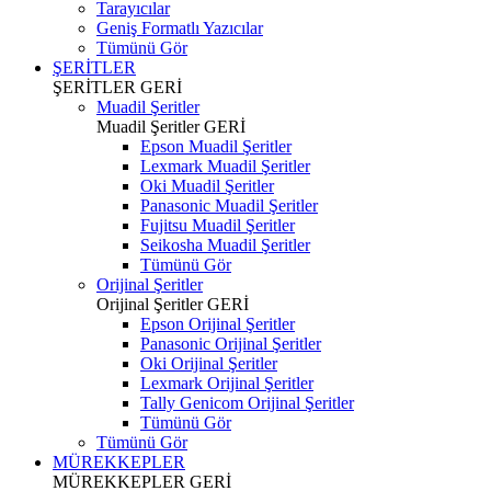
Tarayıcılar
Geniş Formatlı Yazıcılar
Tümünü Gör
ŞERİTLER
ŞERİTLER
GERİ
Muadil Şeritler
Muadil Şeritler
GERİ
Epson Muadil Şeritler
Lexmark Muadil Şeritler
Oki Muadil Şeritler
Panasonic Muadil Şeritler
Fujitsu Muadil Şeritler
Seikosha Muadil Şeritler
Tümünü Gör
Orijinal Şeritler
Orijinal Şeritler
GERİ
Epson Orijinal Şeritler
Panasonic Orijinal Şeritler
Oki Orijinal Şeritler
Lexmark Orijinal Şeritler
Tally Genicom Orijinal Şeritler
Tümünü Gör
Tümünü Gör
MÜREKKEPLER
MÜREKKEPLER
GERİ