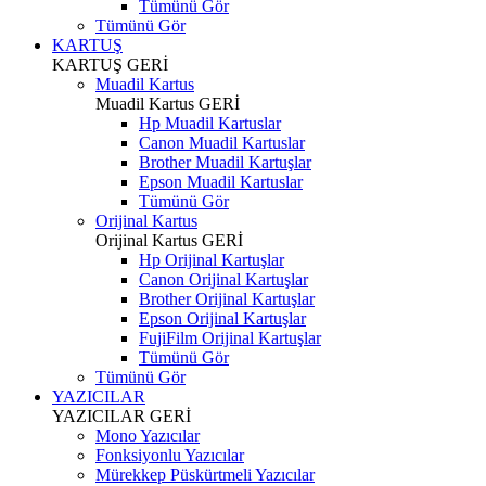
Tümünü Gör
Tümünü Gör
KARTUŞ
KARTUŞ
GERİ
Muadil Kartus
Muadil Kartus
GERİ
Hp Muadil Kartuslar
Canon Muadil Kartuslar
Brother Muadil Kartuşlar
Epson Muadil Kartuslar
Tümünü Gör
Orijinal Kartus
Orijinal Kartus
GERİ
Hp Orijinal Kartuşlar
Canon Orijinal Kartuşlar
Brother Orijinal Kartuşlar
Epson Orijinal Kartuşlar
FujiFilm Orijinal Kartuşlar
Tümünü Gör
Tümünü Gör
YAZICILAR
YAZICILAR
GERİ
Mono Yazıcılar
Fonksiyonlu Yazıcılar
Mürekkep Püskürtmeli Yazıcılar