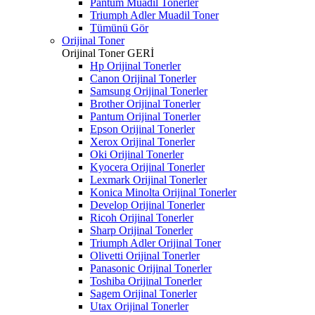
Pantum Muadil Tonerler
Triumph Adler Muadil Toner
Tümünü Gör
Orijinal Toner
Orijinal Toner
GERİ
Hp Orijinal Tonerler
Canon Orijinal Tonerler
Samsung Orijinal Tonerler
Brother Orijinal Tonerler
Pantum Orijinal Tonerler
Epson Orijinal Tonerler
Xerox Orijinal Tonerler
Oki Orijinal Tonerler
Kyocera Orijinal Tonerler
Lexmark Orijinal Tonerler
Konica Minolta Orijinal Tonerler
Develop Orijinal Tonerler
Ricoh Orijinal Tonerler
Sharp Orijinal Tonerler
Triumph Adler Orijinal Toner
Olivetti Orijinal Tonerler
Panasonic Orijinal Tonerler
Toshiba Orijinal Tonerler
Sagem Orijinal Tonerler
Utax Orijinal Tonerler