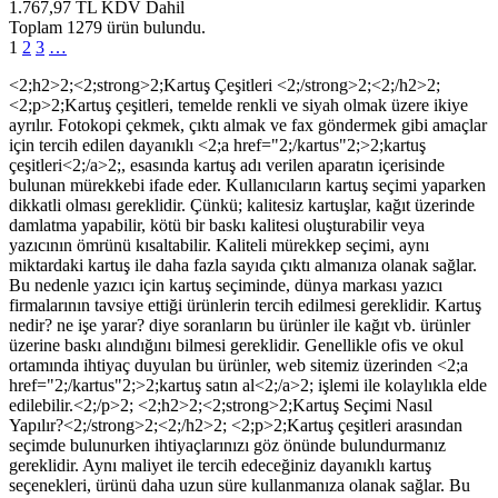
1.767,97
TL
KDV Dahil
Toplam
1279
ürün
bulundu.
1
2
3
…
<2;h2>2;<2;strong>2;Kartuş Çeşitleri <2;/strong>2;<2;/h2>2;
<2;p>2;Kartuş çeşitleri, temelde renkli ve siyah olmak üzere ikiye
ayrılır. Fotokopi çekmek, çıktı almak ve fax göndermek gibi amaçlar
için tercih edilen dayanıklı <2;a href="2;/kartus"2;>2;kartuş
çeşitleri<2;/a>2;, esasında kartuş adı verilen aparatın içerisinde
bulunan mürekkebi ifade eder. Kullanıcıların kartuş seçimi yaparken
dikkatli olması gereklidir. Çünkü; kalitesiz kartuşlar, kağıt üzerinde
damlatma yapabilir, kötü bir baskı kalitesi oluşturabilir veya
yazıcının ömrünü kısaltabilir. Kaliteli mürekkep seçimi, aynı
miktardaki kartuş ile daha fazla sayıda çıktı almanıza olanak sağlar.
Bu nedenle yazıcı için kartuş seçiminde, dünya markası yazıcı
firmalarının tavsiye ettiği ürünlerin tercih edilmesi gereklidir. Kartuş
nedir? ne işe yarar? diye soranların bu ürünler ile kağıt vb. ürünler
üzerine baskı alındığını bilmesi gereklidir. Genellikle ofis ve okul
ortamında ihtiyaç duyulan bu ürünler, web sitemiz üzerinden <2;a
href="2;/kartus"2;>2;kartuş satın al<2;/a>2; işlemi ile kolaylıkla elde
edilebilir.<2;/p>2; <2;h2>2;<2;strong>2;Kartuş Seçimi Nasıl
Yapılır?<2;/strong>2;<2;/h2>2; <2;p>2;Kartuş çeşitleri arasından
seçimde bulunurken ihtiyaçlarınızı göz önünde bulundurmanız
gereklidir. Aynı maliyet ile tercih edeceğiniz dayanıklı kartuş
seçenekleri, ürünü daha uzun süre kullanmanıza olanak sağlar. Bu