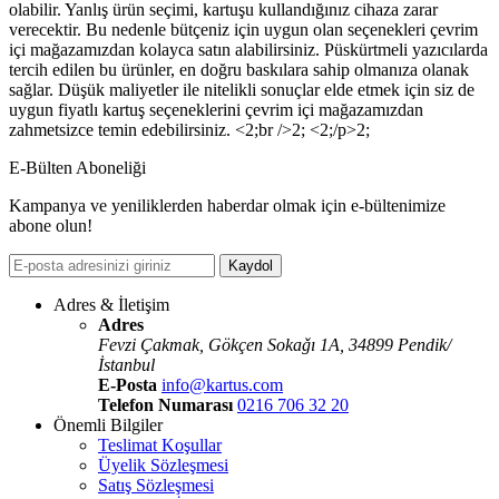
olabilir. Yanlış ürün seçimi, kartuşu kullandığınız cihaza zarar
verecektir. Bu nedenle bütçeniz için uygun olan seçenekleri çevrim
içi mağazamızdan kolayca satın alabilirsiniz. Püskürtmeli yazıcılarda
tercih edilen bu ürünler, en doğru baskılara sahip olmanıza olanak
sağlar. Düşük maliyetler ile nitelikli sonuçlar elde etmek için siz de
uygun fiyatlı kartuş seçeneklerini çevrim içi mağazamızdan
zahmetsizce temin edebilirsiniz. <2;br />2; <2;/p>2;
E-Bülten Aboneliği
Kampanya ve yeniliklerden haberdar olmak için e-bültenimize
abone olun!
Kaydol
Adres & İletişim
Adres
Fevzi Çakmak, Gökçen Sokaǧı 1A, 34899 Pendik/
İstanbul
E-Posta
info@kartus.com
Telefon Numarası
0216 706 32 20
Önemli Bilgiler
Teslimat Koşullar
Üyelik Sözleşmesi
Satış Sözleşmesi