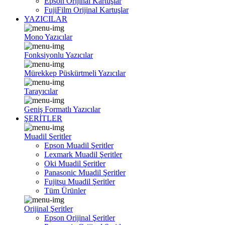
Epson Orijinal Kartuşlar
FujiFilm Orijinal Kartuşlar
YAZICILAR
Mono Yazıcılar
Fonksiyonlu Yazıcılar
Mürekkep Püskürtmeli Yazıcılar
Tarayıcılar
Geniş Formatlı Yazıcılar
ŞERİTLER
Muadil Şeritler
Epson Muadil Şeritler
Lexmark Muadil Şeritler
Oki Muadil Şeritler
Panasonic Muadil Şeritler
Fujitsu Muadil Şeritler
Tüm Ürünler
Orijinal Şeritler
Epson Orijinal Şeritler