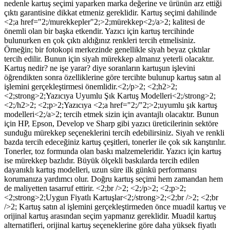
nedenle kartuş seçimi yaparken marka değerine ve ürünün arz ettiği
çıktı garantisine dikkat etmeniz gereklidir. Kartuş seçimi dahilinde
<2;a href="2;/murekkepler"2;>2;mürekkep<2;/a>2; kalitesi de
önemli olan bir başka etkendir. Yazıcı için kartuş tercihinde
bulunurken en çok çıktı aldığınız renkleri tercih etmelisiniz.
Örneğin; bir fotokopi merkezinde genellikle siyah beyaz çıktılar
tercih edilir. Bunun için siyah mürekkep almanız yeterli olacaktır.
Kartuş nedir? ne işe yarar? diye soranların kartuşun işlevini
öğrendikten sonra özelliklerine göre tercihte bulunup kartuş satın al
işlemini gerçekleştirmesi önemlidir.<2;/p>2; <2;h2>2;
<2;strong>2;Yazıcıya Uyumlu Şık Kartuş Modelleri<2;/strong>2;
<2;/h2>2; <2;p>2;Yazıcıya <2;a href="2;/"2;>2;uyumlu şık kartuş
modelleri<2;/a>2; tercih etmek sizin için avantajlı olacaktır. Bunun
için HP, Epson, Develop ve Sharp gibi yazıcı üreticilerinin sektöre
sunduğu mürekkep seçeneklerini tercih edebilirsiniz. Siyah ve renkli
bazda tercih edeceğiniz kartuş çeşitleri, tonerler ile çok sık karıştırılır.
Tonerler, toz formunda olan baskı malzemeleridir. Yazıcı için kartuş
ise mürekkep bazlıdır. Büyük ölçekli baskılarda tercih edilen
dayanıklı kartuş modelleri, uzun süre ilk günkü performansı
korumanıza yardımcı olur. Doğru kartuş seçimi hem zamandan hem
de maliyetten tasarruf ettirir. <2;br />2; <2;/p>2; <2;p>2;
<2;strong>2;Uygun Fiyatlı Kartuşlar<2;/strong>2;<2;br />2; <2;br
/>2; Kartuş satın al işlemini gerçekleştirmeden önce muadil kartuş ve
orijinal kartuş arasından seçim yapmanız gereklidir. Muadil kartuş
alternatifleri, orijinal kartuş seçeneklerine göre daha yüksek fiyatlı