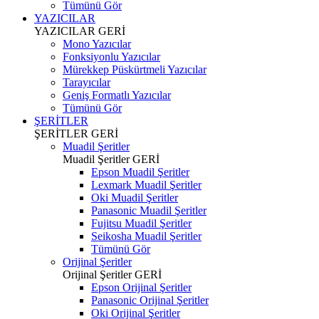
Tümünü Gör
YAZICILAR
YAZICILAR
GERİ
Mono Yazıcılar
Fonksiyonlu Yazıcılar
Mürekkep Püskürtmeli Yazıcılar
Tarayıcılar
Geniş Formatlı Yazıcılar
Tümünü Gör
ŞERİTLER
ŞERİTLER
GERİ
Muadil Şeritler
Muadil Şeritler
GERİ
Epson Muadil Şeritler
Lexmark Muadil Şeritler
Oki Muadil Şeritler
Panasonic Muadil Şeritler
Fujitsu Muadil Şeritler
Seikosha Muadil Şeritler
Tümünü Gör
Orijinal Şeritler
Orijinal Şeritler
GERİ
Epson Orijinal Şeritler
Panasonic Orijinal Şeritler
Oki Orijinal Şeritler