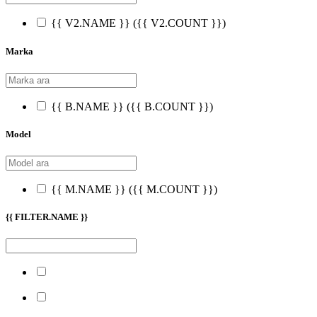
{{ V2.NAME }}
({{ V2.COUNT }})
Marka
{{ B.NAME }}
({{ B.COUNT }})
Model
{{ M.NAME }}
({{ M.COUNT }})
{{ FILTER.NAME }}