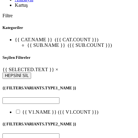
Kartuş
Filtre
Kategoriler
{{ CAT.NAME }}
({{ CAT.COUNT }})
{{ SUB.NAME }}
({{ SUB.COUNT }})
Seçilen Filtreler
{{ SELECTED.TEXT }} ×
HEPSİNİ SİL
{{ FILTERS.VARIANTS.TYPE1_NAME }}
{{ V1.NAME }}
({{ V1.COUNT }})
{{ FILTERS.VARIANTS.TYPE2_NAME }}