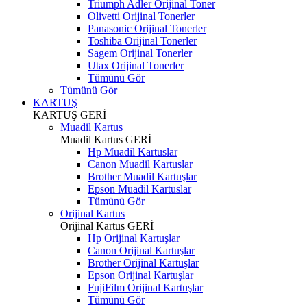
Triumph Adler Orijinal Toner
Olivetti Orijinal Tonerler
Panasonic Orijinal Tonerler
Toshiba Orijinal Tonerler
Sagem Orijinal Tonerler
Utax Orijinal Tonerler
Tümünü Gör
Tümünü Gör
KARTUŞ
KARTUŞ
GERİ
Muadil Kartus
Muadil Kartus
GERİ
Hp Muadil Kartuslar
Canon Muadil Kartuslar
Brother Muadil Kartuşlar
Epson Muadil Kartuslar
Tümünü Gör
Orijinal Kartus
Orijinal Kartus
GERİ
Hp Orijinal Kartuşlar
Canon Orijinal Kartuşlar
Brother Orijinal Kartuşlar
Epson Orijinal Kartuşlar
FujiFilm Orijinal Kartuşlar
Tümünü Gör