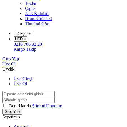
Tozlar
Çipler
Atık Kutuları
Drum Üniteleri
Tümünü Gör
0216 706 32 20
Kargo Takip
Giriş Yap
Üye Ol
Üyelik
Üye Girişi
Üye Ol
Beni Hatırla
Şifremi Unuttum
Giriş Yap
Sepetim
0
Anasayfa