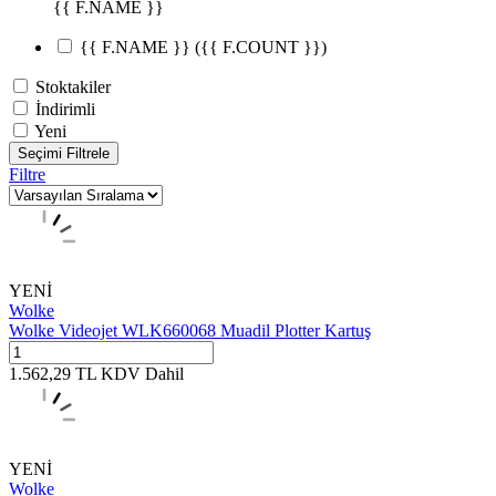
{{ F.NAME }}
{{ F.NAME }}
({{ F.COUNT }})
Stoktakiler
İndirimli
Yeni
Seçimi Filtrele
Filtre
YENİ
Wolke
Wolke Videojet WLK660068 Muadil Plotter Kartuş
1.562,29
TL
KDV Dahil
YENİ
Wolke