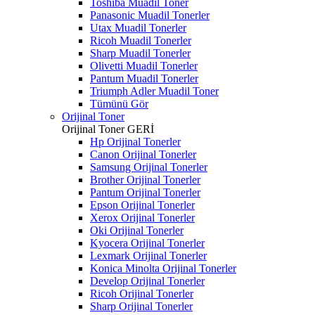
Toshiba Muadil Toner
Panasonic Muadil Tonerler
Utax Muadil Tonerler
Ricoh Muadil Tonerler
Sharp Muadil Tonerler
Olivetti Muadil Tonerler
Pantum Muadil Tonerler
Triumph Adler Muadil Toner
Tümünü Gör
Orijinal Toner
Orijinal Toner
GERİ
Hp Orijinal Tonerler
Canon Orijinal Tonerler
Samsung Orijinal Tonerler
Brother Orijinal Tonerler
Pantum Orijinal Tonerler
Epson Orijinal Tonerler
Xerox Orijinal Tonerler
Oki Orijinal Tonerler
Kyocera Orijinal Tonerler
Lexmark Orijinal Tonerler
Konica Minolta Orijinal Tonerler
Develop Orijinal Tonerler
Ricoh Orijinal Tonerler
Sharp Orijinal Tonerler