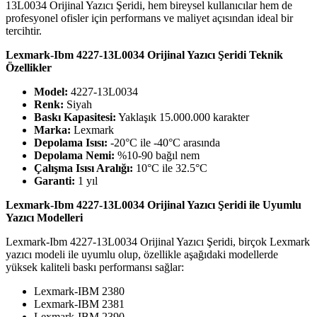
13L0034 Orijinal Yazıcı Şeridi, hem bireysel kullanıcılar hem de
profesyonel ofisler için performans ve maliyet açısından ideal bir
tercihtir.
Lexmark-Ibm 4227-13L0034 Orijinal Yazıcı Şeridi Teknik
Özellikler
Model:
4227-13L0034
Renk:
Siyah
Baskı Kapasitesi:
Yaklaşık 15.000.000 karakter
Marka:
Lexmark
Depolama Isısı:
-20°C ile -40°C arasında
Depolama Nemi:
%10-90 bağıl nem
Çalışma Isısı Aralığı:
10°C ile 32.5°C
Garanti:
1 yıl
Lexmark-Ibm 4227-13L0034 Orijinal Yazıcı Şeridi ile Uyumlu
Yazıcı Modelleri
Lexmark-Ibm 4227-13L0034 Orijinal Yazıcı Şeridi, birçok Lexmark
yazıcı modeli ile uyumlu olup, özellikle aşağıdaki modellerde
yüksek kaliteli baskı performansı sağlar:
Lexmark-IBM 2380
Lexmark-IBM 2381
Lexmark-IBM 2390