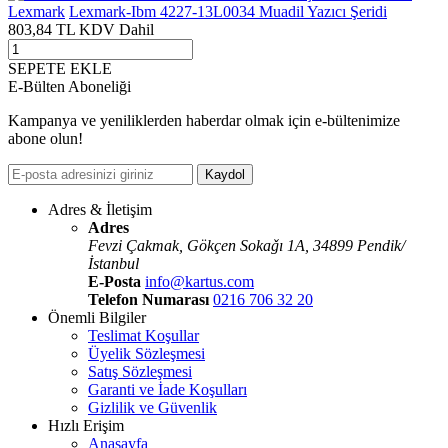
Lexmark
Lexmark-Ibm 4227-13L0034 Muadil Yazıcı Şeridi
803,84
TL
KDV Dahil
SEPETE EKLE
E-Bülten Aboneliği
Kampanya ve yeniliklerden haberdar olmak için e-bültenimize
abone olun!
Kaydol
Adres & İletişim
Adres
Fevzi Çakmak, Gökçen Sokaǧı 1A, 34899 Pendik/
İstanbul
E-Posta
info@kartus.com
Telefon Numarası
0216 706 32 20
Önemli Bilgiler
Teslimat Koşullar
Üyelik Sözleşmesi
Satış Sözleşmesi
Garanti ve İade Koşulları
Gizlilik ve Güvenlik
Hızlı Erişim
Anasayfa