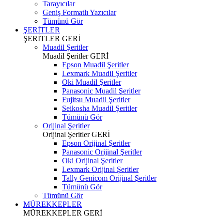
Tarayıcılar
Geniş Formatlı Yazıcılar
Tümünü Gör
ŞERİTLER
ŞERİTLER
GERİ
Muadil Şeritler
Muadil Şeritler
GERİ
Epson Muadil Şeritler
Lexmark Muadil Şeritler
Oki Muadil Şeritler
Panasonic Muadil Şeritler
Fujitsu Muadil Şeritler
Seikosha Muadil Şeritler
Tümünü Gör
Orijinal Şeritler
Orijinal Şeritler
GERİ
Epson Orijinal Şeritler
Panasonic Orijinal Şeritler
Oki Orijinal Şeritler
Lexmark Orijinal Şeritler
Tally Genicom Orijinal Şeritler
Tümünü Gör
Tümünü Gör
MÜREKKEPLER
MÜREKKEPLER
GERİ