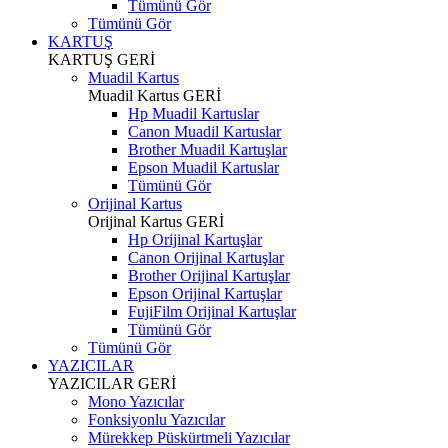
Tümünü Gör
Tümünü Gör
KARTUŞ
KARTUŞ
GERİ
Muadil Kartus
Muadil Kartus
GERİ
Hp Muadil Kartuslar
Canon Muadil Kartuslar
Brother Muadil Kartuşlar
Epson Muadil Kartuslar
Tümünü Gör
Orijinal Kartus
Orijinal Kartus
GERİ
Hp Orijinal Kartuşlar
Canon Orijinal Kartuşlar
Brother Orijinal Kartuşlar
Epson Orijinal Kartuşlar
FujiFilm Orijinal Kartuşlar
Tümünü Gör
Tümünü Gör
YAZICILAR
YAZICILAR
GERİ
Mono Yazıcılar
Fonksiyonlu Yazıcılar
Mürekkep Püskürtmeli Yazıcılar