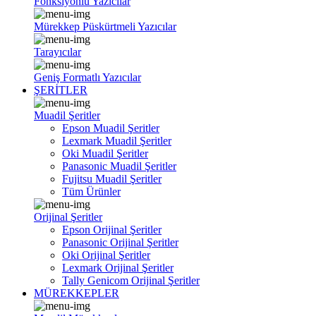
Fonksiyonlu Yazıcılar
Mürekkep Püskürtmeli Yazıcılar
Tarayıcılar
Geniş Formatlı Yazıcılar
ŞERİTLER
Muadil Şeritler
Epson Muadil Şeritler
Lexmark Muadil Şeritler
Oki Muadil Şeritler
Panasonic Muadil Şeritler
Fujitsu Muadil Şeritler
Tüm Ürünler
Orijinal Şeritler
Epson Orijinal Şeritler
Panasonic Orijinal Şeritler
Oki Orijinal Şeritler
Lexmark Orijinal Şeritler
Tally Genicom Orijinal Şeritler
MÜREKKEPLER