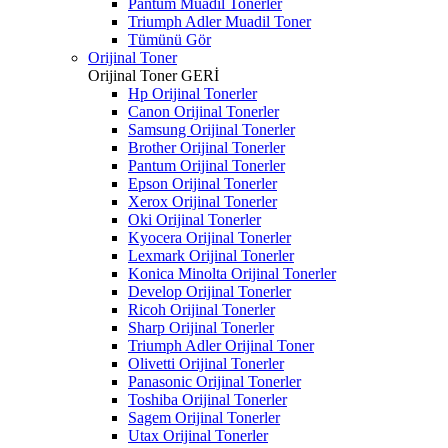
Pantum Muadil Tonerler
Triumph Adler Muadil Toner
Tümünü Gör
Orijinal Toner
Orijinal Toner
GERİ
Hp Orijinal Tonerler
Canon Orijinal Tonerler
Samsung Orijinal Tonerler
Brother Orijinal Tonerler
Pantum Orijinal Tonerler
Epson Orijinal Tonerler
Xerox Orijinal Tonerler
Oki Orijinal Tonerler
Kyocera Orijinal Tonerler
Lexmark Orijinal Tonerler
Konica Minolta Orijinal Tonerler
Develop Orijinal Tonerler
Ricoh Orijinal Tonerler
Sharp Orijinal Tonerler
Triumph Adler Orijinal Toner
Olivetti Orijinal Tonerler
Panasonic Orijinal Tonerler
Toshiba Orijinal Tonerler
Sagem Orijinal Tonerler
Utax Orijinal Tonerler