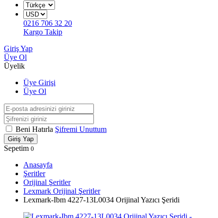
0216 706 32 20
Kargo Takip
Giriş Yap
Üye Ol
Üyelik
Üye Girişi
Üye Ol
Beni Hatırla
Şifremi Unuttum
Giriş Yap
Sepetim
0
Anasayfa
Şeritler
Orijinal Şeritler
Lexmark Orijinal Şeritler
Lexmark-Ibm 4227-13L0034 Orijinal Yazıcı Şeridi