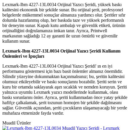
Lexmark-Ibm 4227-13L0034 Orijinal Yazıcı Şeridi, yüksek baskı
kalitesini ekonomik bir şekilde sunar. Bu orijinal şerit, profesyonel
belgelerde mükemmel sonuçlar almanıza yardımcı olur. Şeritler sıfır
dolumla hazırlanmış olup, her baskıda taze ve yüksek performanslı
bir deneyim sunar. Kapalı kutu ambalajı ve güvenlik etiketi, ürünün
orijinalliğini doğrulamanıza imkan tanır. Ayrıca, Printwell
markasının sağladığı 12 ay garanti ile uzun ömürlü ve güvenilir
kullanım sunar.
Lexmark-Ibm 4227-13L0034 Orijinal Yazıcı Şeridi Kullanım
Önlemleri ve İpuçları
Lexmark-Ibm 4227-13L0034 Orijinal Yazıcı Şeridi' ın en iyi
performansı göstermesi için bazı basit önlemler almanız önemlidir.
Silindir yüzeyine dokunmaktan kaçınmalısınız; bu, şeritin kalitesini
olumsuz etkileyebilir ve baskı sonuçlarını bozabilir. Şeriti serin ve
kuru bir ortamda saklayarak aşırı sıcaklık ve nemden koruyun. Şeriti
yalnızca uyumlu Lexmark yazıcı modellerinde kullanmak, olası
baskı sorunlarını önler. Ayrıca, şeriti kullanmadan önce yatay şekilde
hafifçe çalkalamak, şerit tozunun homojen bir şekilde dağılmasını
sağlar. Güvenlik açısından, şeriti çocukların ulaşamayacağı bir yerde
muhafaza etmenizde fayda vardır.
Muadil Ürünler