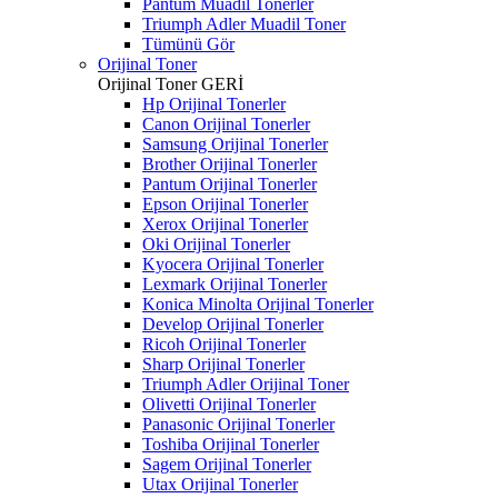
Pantum Muadil Tonerler
Triumph Adler Muadil Toner
Tümünü Gör
Orijinal Toner
Orijinal Toner
GERİ
Hp Orijinal Tonerler
Canon Orijinal Tonerler
Samsung Orijinal Tonerler
Brother Orijinal Tonerler
Pantum Orijinal Tonerler
Epson Orijinal Tonerler
Xerox Orijinal Tonerler
Oki Orijinal Tonerler
Kyocera Orijinal Tonerler
Lexmark Orijinal Tonerler
Konica Minolta Orijinal Tonerler
Develop Orijinal Tonerler
Ricoh Orijinal Tonerler
Sharp Orijinal Tonerler
Triumph Adler Orijinal Toner
Olivetti Orijinal Tonerler
Panasonic Orijinal Tonerler
Toshiba Orijinal Tonerler
Sagem Orijinal Tonerler
Utax Orijinal Tonerler