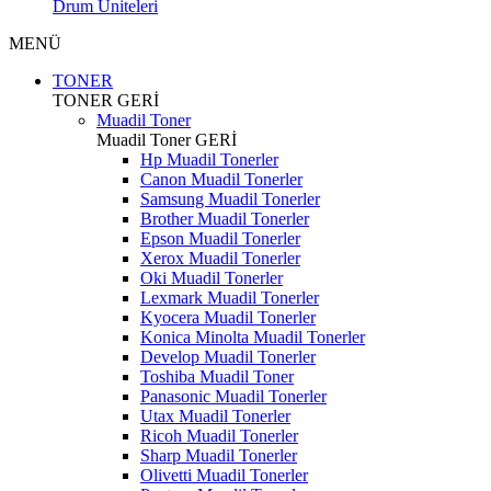
Drum Üniteleri
MENÜ
TONER
TONER
GERİ
Muadil Toner
Muadil Toner
GERİ
Hp Muadil Tonerler
Canon Muadil Tonerler
Samsung Muadil Tonerler
Brother Muadil Tonerler
Epson Muadil Tonerler
Xerox Muadil Tonerler
Oki Muadil Tonerler
Lexmark Muadil Tonerler
Kyocera Muadil Tonerler
Konica Minolta Muadil Tonerler
Develop Muadil Tonerler
Toshiba Muadil Toner
Panasonic Muadil Tonerler
Utax Muadil Tonerler
Ricoh Muadil Tonerler
Sharp Muadil Tonerler
Olivetti Muadil Tonerler