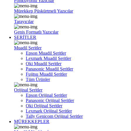
Fonksiyonlu Yazıcılar
Mürekkep Püskürtmeli Yazıcılar
Tarayıcılar
Geniş Formatlı Yazıcılar
ŞERİTLER
Muadil Şeritler
Epson Muadil Şeritler
Lexmark Muadil Şeritler
Oki Muadil Şeritler
Panasonic Muadil Şeritler
Fujitsu Muadil Şeritler
Tüm Ürünler
Orijinal Şeritler
Epson Orijinal Şeritler
Panasonic Orijinal Şeritler
Oki Orijinal Şeritler
Lexmark Orijinal Şeritler
Tally Genicom Orijinal Şeritler
MÜREKKEPLER