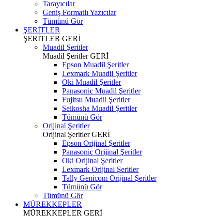
Tarayıcılar
Geniş Formatlı Yazıcılar
Tümünü Gör
ŞERİTLER
ŞERİTLER
GERİ
Muadil Şeritler
Muadil Şeritler
GERİ
Epson Muadil Şeritler
Lexmark Muadil Şeritler
Oki Muadil Şeritler
Panasonic Muadil Şeritler
Fujitsu Muadil Şeritler
Seikosha Muadil Şeritler
Tümünü Gör
Orijinal Şeritler
Orijinal Şeritler
GERİ
Epson Orijinal Şeritler
Panasonic Orijinal Şeritler
Oki Orijinal Şeritler
Lexmark Orijinal Şeritler
Tally Genicom Orijinal Şeritler
Tümünü Gör
Tümünü Gör
MÜREKKEPLER
MÜREKKEPLER
GERİ