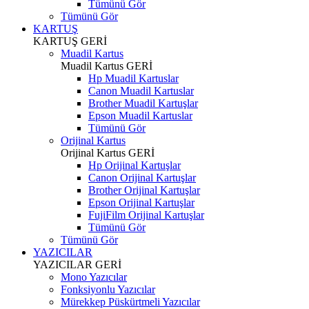
Tümünü Gör
Tümünü Gör
KARTUŞ
KARTUŞ
GERİ
Muadil Kartus
Muadil Kartus
GERİ
Hp Muadil Kartuslar
Canon Muadil Kartuslar
Brother Muadil Kartuşlar
Epson Muadil Kartuslar
Tümünü Gör
Orijinal Kartus
Orijinal Kartus
GERİ
Hp Orijinal Kartuşlar
Canon Orijinal Kartuşlar
Brother Orijinal Kartuşlar
Epson Orijinal Kartuşlar
FujiFilm Orijinal Kartuşlar
Tümünü Gör
Tümünü Gör
YAZICILAR
YAZICILAR
GERİ
Mono Yazıcılar
Fonksiyonlu Yazıcılar
Mürekkep Püskürtmeli Yazıcılar