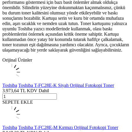
performansı göstermesi için bazı basit önlemler almak oldukça
önemlidir. Silindirin yüzeyine dokunmaktan kaçınmalısınız, çünkü
bu durum toner kalitesini olumsuz yönde etkileyebilir ve baskı
sonuçlarını bozabilir. Kartuşu serin ve kuru bir ortamda muhafaza
edin, aşırı sıcaklık ve nemden uzak tutun. Toner kartuşunu yalnızca
uyumlu Toshiba yazıcı modellerinde kullanmak, olası baskı
problemlerini önlemek açısından kritik öneme sahiptir. Kartuşu
kullanmadan önce yatay bir konumda tutarak hafifçe çalkalamak,
toner tozunun eşit dağılmasına yardımcı olacaktır. Ayrıca, çocukların
ulaşamayacağı bir yerde saklayarak güvenliğini sağlayabilirsiniz.
Orijinal Ürünler
Toshiba
Toshiba T-FC28E-K Siyah Orijinal Fotokopi Toner
3.973,64
TL
KDV Dahil
SEPETE EKLE
Toshiba
Toshiba T-FC28E-M Kırmızı Orijinal Fotokopi Toner