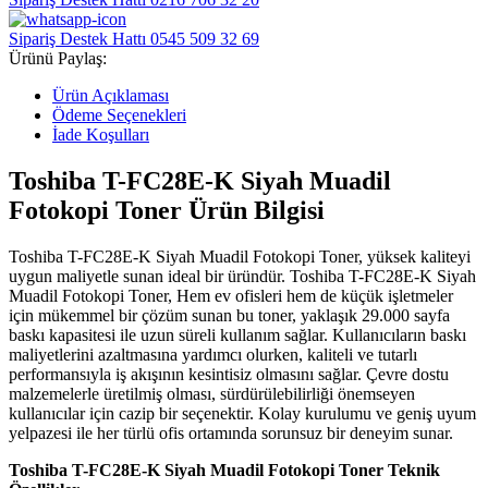
Sipariş Destek Hattı
0545 509 32 69
Ürünü Paylaş:
Ürün Açıklaması
Ödeme Seçenekleri
İade Koşulları
Toshiba T-FC28E-K Siyah Muadil
Fotokopi Toner Ürün Bilgisi
Toshiba T-FC28E-K Siyah Muadil Fotokopi Toner, yüksek kaliteyi
uygun maliyetle sunan ideal bir üründür.
Toshiba T-FC28E-K Siyah
Muadil Fotokopi Toner,
Hem ev ofisleri hem de küçük işletmeler
için mükemmel bir çözüm sunan bu toner, yaklaşık 29.000 sayfa
baskı kapasitesi ile uzun süreli kullanım sağlar. Kullanıcıların baskı
maliyetlerini azaltmasına yardımcı olurken, kaliteli ve tutarlı
performansıyla iş akışının kesintisiz olmasını sağlar. Çevre dostu
malzemelerle üretilmiş olması, sürdürülebilirliği önemseyen
kullanıcılar için cazip bir seçenektir. Kolay kurulumu ve geniş uyum
yelpazesi ile her türlü ofis ortamında sorunsuz bir deneyim sunar.
Toshiba T-FC28E-K Siyah Muadil Fotokopi Toner Teknik