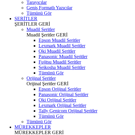
Tarayıcılar
Geniş Formatlı Yazıcılar
Tümünü Gör
ŞERİTLER
ŞERİTLER
GERİ
Muadil Şeritler
Muadil Şeritler
GERİ
Epson Muadil Şeritler
Lexmark Muadil Şeritler
Oki Muadil Şeritler
Panasonic Muadil Şeritler
Fujitsu Muadil Şeritler
Seikosha Muadil Şeritler
Tümünü Gör
Orijinal Şeritler
Orijinal Şeritler
GERİ
Epson Orijinal Şeritler
Panasonic Orijinal Şeritler
Oki Orijinal Şeritler
Lexmark Orijinal Şeritler
Tally Genicom Orijinal Şeritler
Tümünü Gör
Tümünü Gör
MÜREKKEPLER
MÜREKKEPLER
GERİ