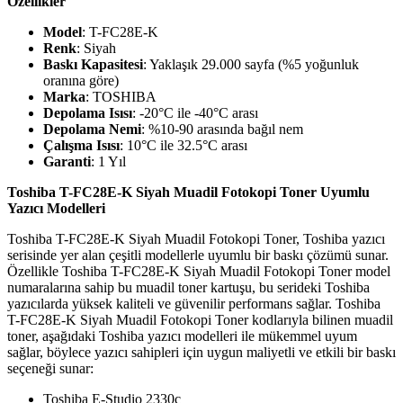
Özellikler
Model
:
T-FC28E-K
Renk
: Siyah
Baskı Kapasitesi
: Yaklaşık 29.000 sayfa (%5 yoğunluk
oranına göre)
Marka
: TOSHIBA
Depolama Isısı
: -20°C ile -40°C arası
Depolama Nemi
: %10-90 arasında bağıl nem
Çalışma Isısı
: 10°C ile 32.5°C arası
Garanti
: 1 Yıl
Toshiba T-FC28E-K Siyah Muadil Fotokopi Toner Uyumlu
Yazıcı Modelleri
Toshiba T-FC28E-K Siyah Muadil Fotokopi Toner, Toshiba yazıcı
serisinde yer alan çeşitli modellerle uyumlu bir baskı çözümü sunar.
Özellikle
Toshiba T-FC28E-K Siyah Muadil Fotokopi Toner
model
numaralarına sahip bu muadil toner kartuşu, bu serideki Toshiba
yazıcılarda yüksek kaliteli ve güvenilir performans sağlar.
Toshiba
T-FC28E-K Siyah Muadil Fotokopi Toner
kodlarıyla bilinen muadil
toner, aşağıdaki Toshiba yazıcı modelleri ile mükemmel uyum
sağlar, böylece yazıcı sahipleri için uygun maliyetli ve etkili bir baskı
seçeneği sunar:
Toshiba E-Studio 2330c