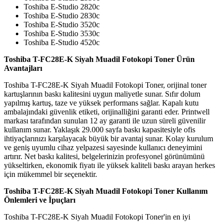
Toshiba E-Studio 2820c
Toshiba E-Studio 2830c
Toshiba E-Studio 3520c
Toshiba E-Studio 3530c
Toshiba E-Studio 4520c
Toshiba T-FC28E-K Siyah Muadil Fotokopi Toner Ürün
Avantajları
Toshiba T-FC28E-K Siyah Muadil Fotokopi Toner, orijinal toner
kartuşlarının baskı kalitesini uygun maliyetle sunar. Sıfır dolum
yapılmış kartuş, taze ve yüksek performans sağlar. Kapalı kutu
ambalajındaki güvenlik etiketi, orijinalliğini garanti eder. Printwell
markası tarafından sunulan 12 ay garanti ile uzun süreli güvenilir
kullanım sunar.
Yaklaşık 29.000 sayfa baskı kapasitesiyle ofis
ihtiyaçlarınızı karşılayacak büyük bir avantaj sunar. Kolay kurulum
ve geniş uyumlu cihaz yelpazesi sayesinde kullanıcı deneyimini
artırır. Net baskı kalitesi, belgelerinizin profesyonel görünümünü
yükseltirken, ekonomik fiyatı ile yüksek kaliteli baskı arayan herkes
için mükemmel bir seçenektir.
Toshiba T-FC28E-K Siyah Muadil Fotokopi Toner Kullanım
Önlemleri ve İpuçları
Toshiba T-FC28E-K Siyah Muadil Fotokopi Toner'in en iyi