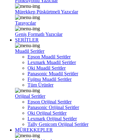
Fonksiyonlu Yazıcılar
Mürekkep Püskürtmeli Yazıcılar
Tarayıcılar
Geniş Formatlı Yazıcılar
ŞERİTLER
Muadil Şeritler
Epson Muadil Şeritler
Lexmark Muadil Şeritler
Oki Muadil Şeritler
Panasonic Muadil Şeritler
Fujitsu Muadil Şeritler
Tüm Ürünler
Orijinal Şeritler
Epson Orijinal Şeritler
Panasonic Orijinal Şeritler
Oki Orijinal Şeritler
Lexmark Orijinal Şeritler
Tally Genicom Orijinal Şeritler
MÜREKKEPLER