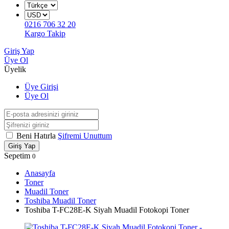
0216 706 32 20
Kargo Takip
Giriş Yap
Üye Ol
Üyelik
Üye Girişi
Üye Ol
Beni Hatırla
Şifremi Unuttum
Giriş Yap
Sepetim
0
Anasayfa
Toner
Muadil Toner
Toshiba Muadil Toner
Toshiba T-FC28E-K Siyah Muadil Fotokopi Toner