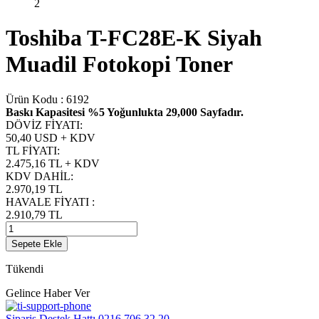
Toshiba T-FC28E-K Siyah
Muadil Fotokopi Toner
Ürün Kodu :
6192
Baskı Kapasitesi %5 Yoğunlukta 29,000 Sayfadır.
DÖVİZ FİYATI
:
50,40 USD + KDV
TL FİYATI
:
2.475,16
TL + KDV
KDV DAHİL
:
2.970,19
TL
HAVALE FİYATI
:
2.910,79
TL
Sepete Ekle
Tükendi
Gelince Haber Ver
Sipariş Destek Hattı
0216 706 32 20