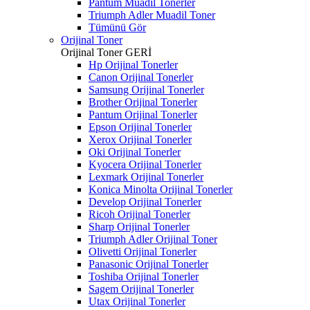
Pantum Muadil Tonerler
Triumph Adler Muadil Toner
Tümünü Gör
Orijinal Toner
Orijinal Toner
GERİ
Hp Orijinal Tonerler
Canon Orijinal Tonerler
Samsung Orijinal Tonerler
Brother Orijinal Tonerler
Pantum Orijinal Tonerler
Epson Orijinal Tonerler
Xerox Orijinal Tonerler
Oki Orijinal Tonerler
Kyocera Orijinal Tonerler
Lexmark Orijinal Tonerler
Konica Minolta Orijinal Tonerler
Develop Orijinal Tonerler
Ricoh Orijinal Tonerler
Sharp Orijinal Tonerler
Triumph Adler Orijinal Toner
Olivetti Orijinal Tonerler
Panasonic Orijinal Tonerler
Toshiba Orijinal Tonerler
Sagem Orijinal Tonerler
Utax Orijinal Tonerler