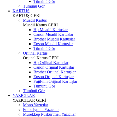
Tümünü Gör
Tümünü Gör
KARTUŞ
KARTUŞ
GERİ
Muadil Kartus
Muadil Kartus
GERİ
Hp Muadil Kartuslar
Canon Muadil Kartuslar
Brother Muadil Kartuşlar
Epson Muadil Kartuslar
Tümünü Gör
Orijinal Kartus
Orijinal Kartus
GERİ
Hp Orijinal Kartuşlar
Canon Orijinal Kartuşlar
Brother Orijinal Kartuşlar
Epson Orijinal Kartuşlar
FujiFilm Orijinal Kartuşlar
Tümünü Gör
Tümünü Gör
YAZICILAR
YAZICILAR
GERİ
Mono Yazıcılar
Fonksiyonlu Yazıcılar
Mürekkep Püskürtmeli Yazıcılar