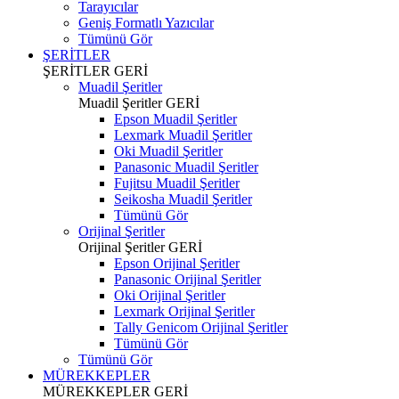
Tarayıcılar
Geniş Formatlı Yazıcılar
Tümünü Gör
ŞERİTLER
ŞERİTLER
GERİ
Muadil Şeritler
Muadil Şeritler
GERİ
Epson Muadil Şeritler
Lexmark Muadil Şeritler
Oki Muadil Şeritler
Panasonic Muadil Şeritler
Fujitsu Muadil Şeritler
Seikosha Muadil Şeritler
Tümünü Gör
Orijinal Şeritler
Orijinal Şeritler
GERİ
Epson Orijinal Şeritler
Panasonic Orijinal Şeritler
Oki Orijinal Şeritler
Lexmark Orijinal Şeritler
Tally Genicom Orijinal Şeritler
Tümünü Gör
Tümünü Gör
MÜREKKEPLER
MÜREKKEPLER
GERİ