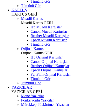
Tümünü Gör
Tümünü Gör
KARTUŞ
KARTUŞ
GERİ
Muadil Kartus
Muadil Kartus
GERİ
Hp Muadil Kartuslar
Canon Muadil Kartuslar
Brother Muadil Kartuşlar
Epson Muadil Kartuslar
Tümünü Gör
Orijinal Kartus
Orijinal Kartus
GERİ
Hp Orijinal Kartuşlar
Canon Orijinal Kartuşlar
Brother Orijinal Kartuşlar
Epson Orijinal Kartuşlar
FujiFilm Orijinal Kartuşlar
Tümünü Gör
Tümünü Gör
YAZICILAR
YAZICILAR
GERİ
Mono Yazıcılar
Fonksiyonlu Yazıcılar
Mürekkep Püskürtmeli Yazıcılar