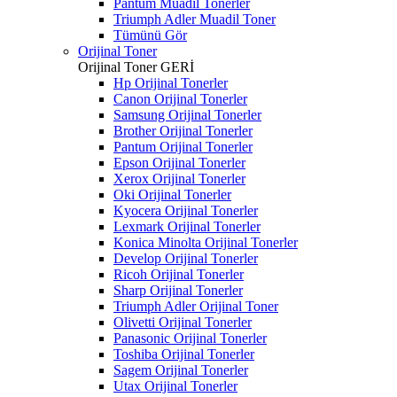
Pantum Muadil Tonerler
Triumph Adler Muadil Toner
Tümünü Gör
Orijinal Toner
Orijinal Toner
GERİ
Hp Orijinal Tonerler
Canon Orijinal Tonerler
Samsung Orijinal Tonerler
Brother Orijinal Tonerler
Pantum Orijinal Tonerler
Epson Orijinal Tonerler
Xerox Orijinal Tonerler
Oki Orijinal Tonerler
Kyocera Orijinal Tonerler
Lexmark Orijinal Tonerler
Konica Minolta Orijinal Tonerler
Develop Orijinal Tonerler
Ricoh Orijinal Tonerler
Sharp Orijinal Tonerler
Triumph Adler Orijinal Toner
Olivetti Orijinal Tonerler
Panasonic Orijinal Tonerler
Toshiba Orijinal Tonerler
Sagem Orijinal Tonerler
Utax Orijinal Tonerler