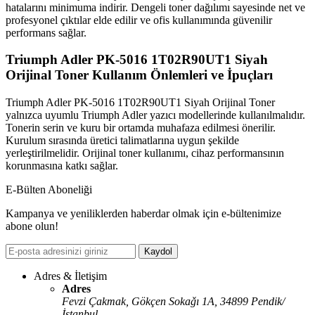
hatalarını minimuma indirir. Dengeli toner dağılımı sayesinde net ve
profesyonel çıktılar elde edilir ve ofis kullanımında güvenilir
performans sağlar.
Triumph Adler PK-5016 1T02R90UT1 Siyah
Orijinal Toner Kullanım Önlemleri ve İpuçları
Triumph Adler PK-5016 1T02R90UT1 Siyah Orijinal Toner
yalnızca uyumlu Triumph Adler yazıcı modellerinde kullanılmalıdır.
Tonerin serin ve kuru bir ortamda muhafaza edilmesi önerilir.
Kurulum sırasında üretici talimatlarına uygun şekilde
yerleştirilmelidir. Orijinal toner kullanımı, cihaz performansının
korunmasına katkı sağlar.
E-Bülten Aboneliği
Kampanya ve yeniliklerden haberdar olmak için e-bültenimize
abone olun!
Kaydol
Adres & İletişim
Adres
Fevzi Çakmak, Gökçen Sokaǧı 1A, 34899 Pendik/
İstanbul