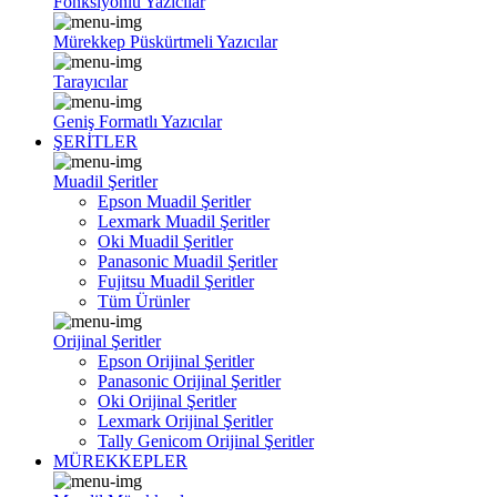
Fonksiyonlu Yazıcılar
Mürekkep Püskürtmeli Yazıcılar
Tarayıcılar
Geniş Formatlı Yazıcılar
ŞERİTLER
Muadil Şeritler
Epson Muadil Şeritler
Lexmark Muadil Şeritler
Oki Muadil Şeritler
Panasonic Muadil Şeritler
Fujitsu Muadil Şeritler
Tüm Ürünler
Orijinal Şeritler
Epson Orijinal Şeritler
Panasonic Orijinal Şeritler
Oki Orijinal Şeritler
Lexmark Orijinal Şeritler
Tally Genicom Orijinal Şeritler
MÜREKKEPLER