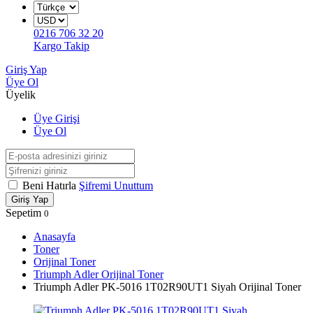
0216 706 32 20
Kargo Takip
Giriş Yap
Üye Ol
Üyelik
Üye Girişi
Üye Ol
Beni Hatırla
Şifremi Unuttum
Giriş Yap
Sepetim
0
Anasayfa
Toner
Orijinal Toner
Triumph Adler Orijinal Toner
Triumph Adler PK-5016 1T02R90UT1 Siyah Orijinal Toner