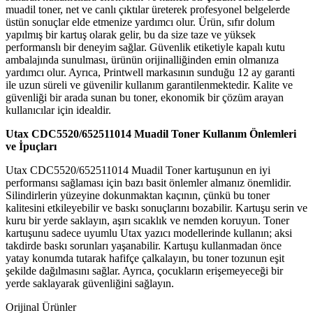
muadil toner, net ve canlı çıktılar üreterek profesyonel belgelerde
üstün sonuçlar elde etmenize yardımcı olur. Ürün, sıfır dolum
yapılmış bir kartuş olarak gelir, bu da size taze ve yüksek
performanslı bir deneyim sağlar. Güvenlik etiketiyle kapalı kutu
ambalajında sunulması, ürünün orijinalliğinden emin olmanıza
yardımcı olur. Ayrıca, Printwell markasının sunduğu 12 ay garanti
ile uzun süreli ve güvenilir kullanım garantilenmektedir. Kalite ve
güvenliği bir arada sunan bu toner, ekonomik bir çözüm arayan
kullanıcılar için idealdir.
Utax CDC5520/652511014 Muadil Toner Kullanım Önlemleri
ve İpuçları
Utax CDC5520/652511014 Muadil Toner kartuşunun en iyi
performansı sağlaması için bazı basit önlemler almanız önemlidir.
Silindirlerin yüzeyine dokunmaktan kaçının, çünkü bu toner
kalitesini etkileyebilir ve baskı sonuçlarını bozabilir. Kartuşu serin ve
kuru bir yerde saklayın, aşırı sıcaklık ve nemden koruyun. Toner
kartuşunu sadece uyumlu Utax yazıcı modellerinde kullanın; aksi
takdirde baskı sorunları yaşanabilir. Kartuşu kullanmadan önce
yatay konumda tutarak hafifçe çalkalayın, bu toner tozunun eşit
şekilde dağılmasını sağlar. Ayrıca, çocukların erişemeyeceği bir
yerde saklayarak güvenliğini sağlayın.
Orijinal Ürünler