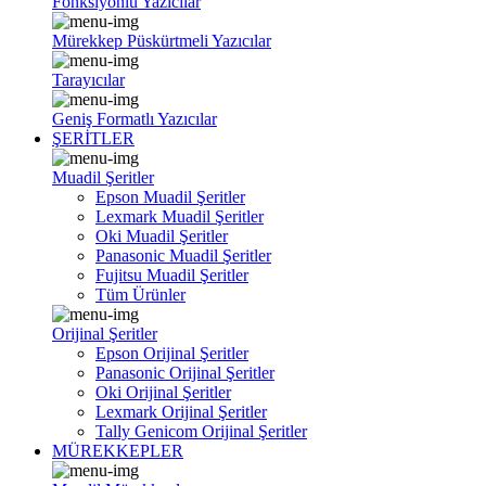
Fonksiyonlu Yazıcılar
Mürekkep Püskürtmeli Yazıcılar
Tarayıcılar
Geniş Formatlı Yazıcılar
ŞERİTLER
Muadil Şeritler
Epson Muadil Şeritler
Lexmark Muadil Şeritler
Oki Muadil Şeritler
Panasonic Muadil Şeritler
Fujitsu Muadil Şeritler
Tüm Ürünler
Orijinal Şeritler
Epson Orijinal Şeritler
Panasonic Orijinal Şeritler
Oki Orijinal Şeritler
Lexmark Orijinal Şeritler
Tally Genicom Orijinal Şeritler
MÜREKKEPLER