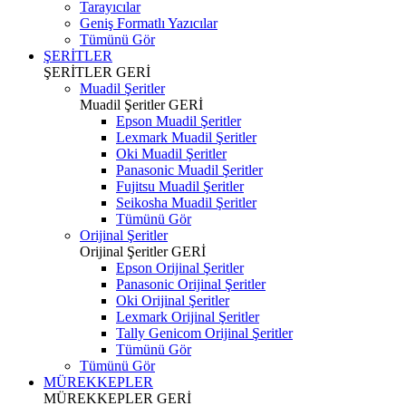
Tarayıcılar
Geniş Formatlı Yazıcılar
Tümünü Gör
ŞERİTLER
ŞERİTLER
GERİ
Muadil Şeritler
Muadil Şeritler
GERİ
Epson Muadil Şeritler
Lexmark Muadil Şeritler
Oki Muadil Şeritler
Panasonic Muadil Şeritler
Fujitsu Muadil Şeritler
Seikosha Muadil Şeritler
Tümünü Gör
Orijinal Şeritler
Orijinal Şeritler
GERİ
Epson Orijinal Şeritler
Panasonic Orijinal Şeritler
Oki Orijinal Şeritler
Lexmark Orijinal Şeritler
Tally Genicom Orijinal Şeritler
Tümünü Gör
Tümünü Gör
MÜREKKEPLER
MÜREKKEPLER
GERİ