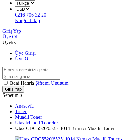
0216 706 32 20
Kargo Takip
Giriş Yap
Üye Ol
Üyelik
Üye Girişi
Üye Ol
Beni Hatırla
Şifremi Unuttum
Giriş Yap
Sepetim
0
Anasayfa
Toner
Muadil Toner
Utax Muadil Tonerler
Utax CDC5520/652511014 Kırmızı Muadil Toner