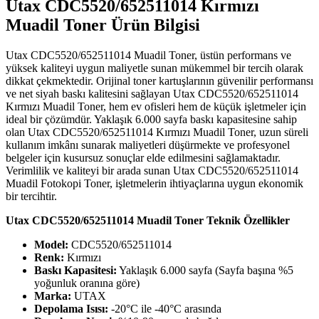
Utax CDC5520/652511014 Kırmızı
Muadil Toner Ürün Bilgisi
Utax CDC5520/652511014 Muadil Toner, üstün performans ve
yüksek kaliteyi uygun maliyetle sunan mükemmel bir tercih olarak
dikkat çekmektedir. Orijinal toner kartuşlarının güvenilir performansı
ve net siyah baskı kalitesini sağlayan Utax CDC5520/652511014
Kırmızı Muadil Toner, hem ev ofisleri hem de küçük işletmeler için
ideal bir çözümdür. Yaklaşık 6.000 sayfa baskı kapasitesine sahip
olan Utax CDC5520/652511014 Kırmızı Muadil Toner, uzun süreli
kullanım imkânı sunarak maliyetleri düşürmekte ve profesyonel
belgeler için kusursuz sonuçlar elde edilmesini sağlamaktadır.
Verimlilik ve kaliteyi bir arada sunan Utax CDC5520/652511014
Muadil Fotokopi Toner, işletmelerin ihtiyaçlarına uygun ekonomik
bir tercihtir.
Utax CDC5520/652511014 Muadil Toner Teknik Özellikler
Model:
CDC5520/652511014
Renk:
Kırmızı
Baskı Kapasitesi:
Yaklaşık 6.000 sayfa (Sayfa başına %5
yoğunluk oranına göre)
Marka:
UTAX
Depolama Isısı:
-20°C ile -40°C arasında