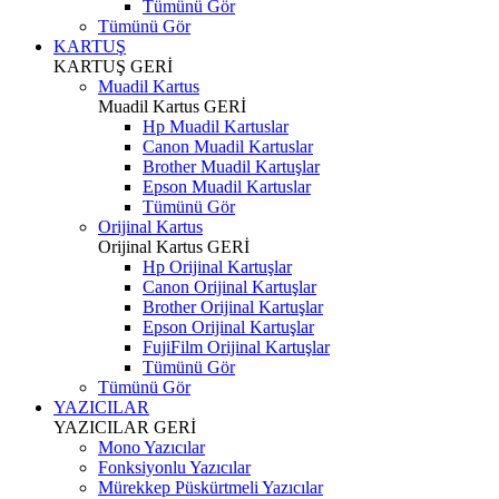
Tümünü Gör
Tümünü Gör
KARTUŞ
KARTUŞ
GERİ
Muadil Kartus
Muadil Kartus
GERİ
Hp Muadil Kartuslar
Canon Muadil Kartuslar
Brother Muadil Kartuşlar
Epson Muadil Kartuslar
Tümünü Gör
Orijinal Kartus
Orijinal Kartus
GERİ
Hp Orijinal Kartuşlar
Canon Orijinal Kartuşlar
Brother Orijinal Kartuşlar
Epson Orijinal Kartuşlar
FujiFilm Orijinal Kartuşlar
Tümünü Gör
Tümünü Gör
YAZICILAR
YAZICILAR
GERİ
Mono Yazıcılar
Fonksiyonlu Yazıcılar
Mürekkep Püskürtmeli Yazıcılar