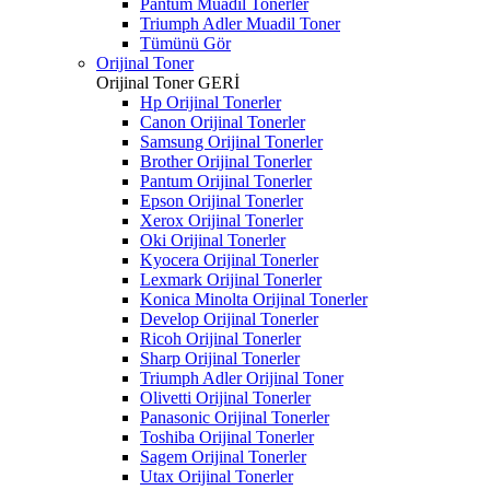
Pantum Muadil Tonerler
Triumph Adler Muadil Toner
Tümünü Gör
Orijinal Toner
Orijinal Toner
GERİ
Hp Orijinal Tonerler
Canon Orijinal Tonerler
Samsung Orijinal Tonerler
Brother Orijinal Tonerler
Pantum Orijinal Tonerler
Epson Orijinal Tonerler
Xerox Orijinal Tonerler
Oki Orijinal Tonerler
Kyocera Orijinal Tonerler
Lexmark Orijinal Tonerler
Konica Minolta Orijinal Tonerler
Develop Orijinal Tonerler
Ricoh Orijinal Tonerler
Sharp Orijinal Tonerler
Triumph Adler Orijinal Toner
Olivetti Orijinal Tonerler
Panasonic Orijinal Tonerler
Toshiba Orijinal Tonerler
Sagem Orijinal Tonerler
Utax Orijinal Tonerler