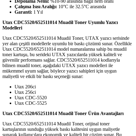
Depolama Nemi:
%10-90 arasında bağıl nem oranı
Çalışma Isısı Aralığı:
10°C ile 32.5°C arasında
Garanti:
1 Yıl
Utax CDC5520/652511014 Muadil Toner Uyumlu Yazıcı
Modelleri
Utax CDC5520/652511014 Muadil Toner, UTAX yazıcı serisinde
yer alan çeşitli modellerle uyumlu bir baskı çözümü sunar. Özellikle
Utax CDC5520/652511014 model numaralarına sahip bu muadil
toner kartuşu, bu serideki UTAX yazıcılarda yüksek kaliteli ve
güvenilir performans sağlar. CDC5520/652511014 kodlarıyla
bilinen muadil toner, aşağıdaki UTAX yazıcı modelleri ile
mükemmel uyum sağlar, böylece yazıcı sahipleri için uygun
maliyetli ve etkili bir baskı seçeneği sunar:
Utax 206ci
Utax 256ci
Utax CDC-5520
Utax CDC-5525
Utax CDC5520/652511014 Muadil Toner Ürün Avantajları
Utax CDC5520/652511014 Muadil Toner, orijinal toner
kartuşlarının sunduğu yüksek baskı kalitesini uygun maliyetle
sunarak kullanıcılara ekonomik ve kaliteli bir çözüm sunar. Bu