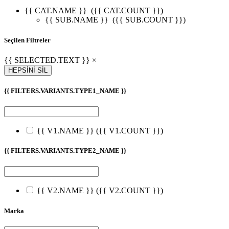
{{ CAT.NAME }}
({{ CAT.COUNT }})
{{ SUB.NAME }}
({{ SUB.COUNT }})
Seçilen Filtreler
{{ SELECTED.TEXT }} ×
HEPSİNİ SİL
{{ FILTERS.VARIANTS.TYPE1_NAME }}
{{ V1.NAME }}
({{ V1.COUNT }})
{{ FILTERS.VARIANTS.TYPE2_NAME }}
{{ V2.NAME }}
({{ V2.COUNT }})
Marka