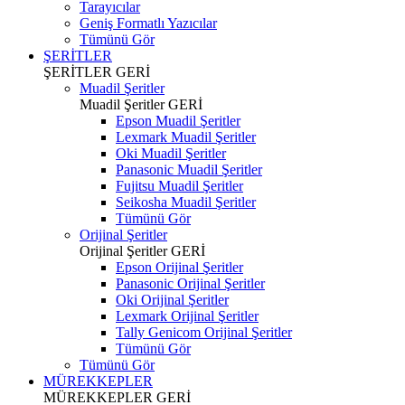
Tarayıcılar
Geniş Formatlı Yazıcılar
Tümünü Gör
ŞERİTLER
ŞERİTLER
GERİ
Muadil Şeritler
Muadil Şeritler
GERİ
Epson Muadil Şeritler
Lexmark Muadil Şeritler
Oki Muadil Şeritler
Panasonic Muadil Şeritler
Fujitsu Muadil Şeritler
Seikosha Muadil Şeritler
Tümünü Gör
Orijinal Şeritler
Orijinal Şeritler
GERİ
Epson Orijinal Şeritler
Panasonic Orijinal Şeritler
Oki Orijinal Şeritler
Lexmark Orijinal Şeritler
Tally Genicom Orijinal Şeritler
Tümünü Gör
Tümünü Gör
MÜREKKEPLER
MÜREKKEPLER
GERİ