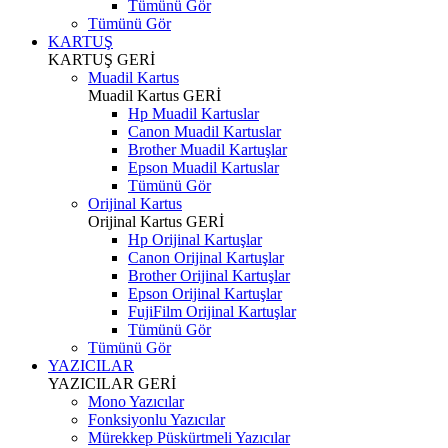
Tümünü Gör
Tümünü Gör
KARTUŞ
KARTUŞ
GERİ
Muadil Kartus
Muadil Kartus
GERİ
Hp Muadil Kartuslar
Canon Muadil Kartuslar
Brother Muadil Kartuşlar
Epson Muadil Kartuslar
Tümünü Gör
Orijinal Kartus
Orijinal Kartus
GERİ
Hp Orijinal Kartuşlar
Canon Orijinal Kartuşlar
Brother Orijinal Kartuşlar
Epson Orijinal Kartuşlar
FujiFilm Orijinal Kartuşlar
Tümünü Gör
Tümünü Gör
YAZICILAR
YAZICILAR
GERİ
Mono Yazıcılar
Fonksiyonlu Yazıcılar
Mürekkep Püskürtmeli Yazıcılar