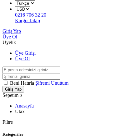
0216 706 32 20
Kargo Takip
Giriş Yap
Üye Ol
Üyelik
Üye Girişi
Üye Ol
Beni Hatırla
Şifremi Unuttum
Giriş Yap
Sepetim
0
Anasayfa
Utax
Filtre
Kategoriler