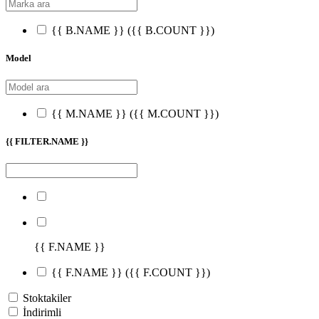
{{ B.NAME }}
({{ B.COUNT }})
Model
{{ M.NAME }}
({{ M.COUNT }})
{{ FILTER.NAME }}
{{ F.NAME }}
{{ F.NAME }}
({{ F.COUNT }})
Stoktakiler
İndirimli