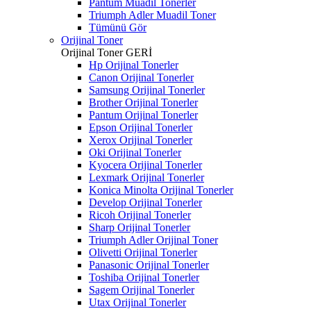
Pantum Muadil Tonerler
Triumph Adler Muadil Toner
Tümünü Gör
Orijinal Toner
Orijinal Toner
GERİ
Hp Orijinal Tonerler
Canon Orijinal Tonerler
Samsung Orijinal Tonerler
Brother Orijinal Tonerler
Pantum Orijinal Tonerler
Epson Orijinal Tonerler
Xerox Orijinal Tonerler
Oki Orijinal Tonerler
Kyocera Orijinal Tonerler
Lexmark Orijinal Tonerler
Konica Minolta Orijinal Tonerler
Develop Orijinal Tonerler
Ricoh Orijinal Tonerler
Sharp Orijinal Tonerler
Triumph Adler Orijinal Toner
Olivetti Orijinal Tonerler
Panasonic Orijinal Tonerler
Toshiba Orijinal Tonerler
Sagem Orijinal Tonerler
Utax Orijinal Tonerler