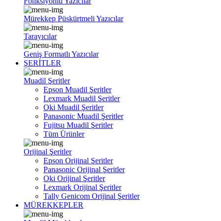
Fonksiyonlu Yazıcılar
Mürekkep Püskürtmeli Yazıcılar
Tarayıcılar
Geniş Formatlı Yazıcılar
ŞERİTLER
Muadil Şeritler
Epson Muadil Şeritler
Lexmark Muadil Şeritler
Oki Muadil Şeritler
Panasonic Muadil Şeritler
Fujitsu Muadil Şeritler
Tüm Ürünler
Orijinal Şeritler
Epson Orijinal Şeritler
Panasonic Orijinal Şeritler
Oki Orijinal Şeritler
Lexmark Orijinal Şeritler
Tally Genicom Orijinal Şeritler
MÜREKKEPLER