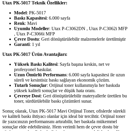
Utax PK-5017 Teknik Özellikler:
Model
: PK-5017
Baskı Kapasitesi
: 6.000 sayfa
Renk
: Mavi
Uyumlu Modeller
: Utax P-C3062DN , Utax P-C3062i MFP
, Utax P-C3066i MFP
Çevre Dostu
: Geri dönüştürülebilir malzemelerle üretilmiştir
Garanti
: 1 yıl
Utax PK-5017 Ürün Avantajları:
Yüksek Baskı Kalitesi
: Sayfa başına keskin, net ve
profesyonel baskılar.
Uzun Ömürlü Performans
: 6.000 sayfa kapasitesi ile uzun
süreli ve kesintisiz baskı sağlayan ekonomik çözüm.
Tutarlı Sonuçlar
: Orijinal toner kullanımıyla her baskıda
yüksek kaliteli sonuçlar ve düşük hata oranı.
Çevreye Dost
: Geri dönüştürülebilir materyallerle üretilen bu
toner, sürdürülebilir baskı çözümleri sunar.
Sonuç olarak, Utax PK-5017 Mavi Orijinal Toner, ofislerde sürekli
ve kaliteli baskı ihtiyacı olanlar için ideal bir tercihtir. Orijinal toner
ile yazıcınızın performansını artırabilir, her baskıda mükemmel
sonuçlar elde edebilirsiniz. Hem verimli hem de çevre dostu bir