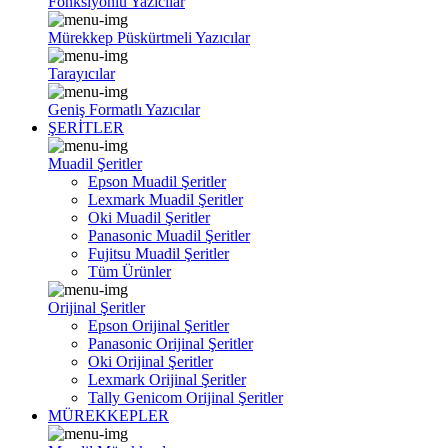
Fonksiyonlu Yazıcılar
Mürekkep Püskürtmeli Yazıcılar
Tarayıcılar
Geniş Formatlı Yazıcılar
ŞERİTLER
Muadil Şeritler
Epson Muadil Şeritler
Lexmark Muadil Şeritler
Oki Muadil Şeritler
Panasonic Muadil Şeritler
Fujitsu Muadil Şeritler
Tüm Ürünler
Orijinal Şeritler
Epson Orijinal Şeritler
Panasonic Orijinal Şeritler
Oki Orijinal Şeritler
Lexmark Orijinal Şeritler
Tally Genicom Orijinal Şeritler
MÜREKKEPLER