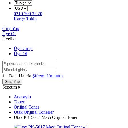
0216 706 32 20
Kargo Takip
Giriş Yap
Üye Ol
Üyelik
Üye Girişi
Üye Ol
Beni Hatırla
Şifremi Unuttum
Giriş Yap
Sepetim
0
Anasayfa
Toner
Orijinal Toner
Utax Orijinal Tonerler
Utax PK-5017 Mavi Orijinal Toner