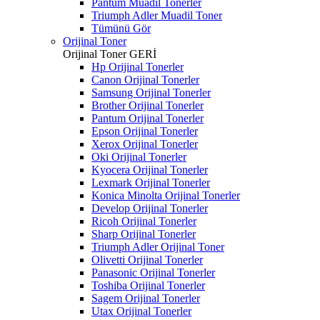
Pantum Muadil Tonerler
Triumph Adler Muadil Toner
Tümünü Gör
Orijinal Toner
Orijinal Toner
GERİ
Hp Orijinal Tonerler
Canon Orijinal Tonerler
Samsung Orijinal Tonerler
Brother Orijinal Tonerler
Pantum Orijinal Tonerler
Epson Orijinal Tonerler
Xerox Orijinal Tonerler
Oki Orijinal Tonerler
Kyocera Orijinal Tonerler
Lexmark Orijinal Tonerler
Konica Minolta Orijinal Tonerler
Develop Orijinal Tonerler
Ricoh Orijinal Tonerler
Sharp Orijinal Tonerler
Triumph Adler Orijinal Toner
Olivetti Orijinal Tonerler
Panasonic Orijinal Tonerler
Toshiba Orijinal Tonerler
Sagem Orijinal Tonerler
Utax Orijinal Tonerler