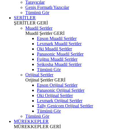
Tarayıcılar
Geniş Formatlı Yazıcılar
Tümünü Gör
ŞERİTLER
ŞERİTLER
GERİ
Muadil Şeritler
Muadil Şeritler
GERİ
Epson Muadil Şeritler
Lexmark Muadil Şeritler
Oki Muadil Şeritler
Panasonic Muadil Şeritler
Fujitsu Muadil Şeritler
Seikosha Muadil Şeritler
Tümünü Gör
Orijinal Şeritler
Orijinal Şeritler
GERİ
Epson Orijinal Şeritler
Panasonic Orijinal Şeritler
Oki Orijinal Şeritler
Lexmark Orijinal Şeritler
Tally Genicom Orijinal Şeritler
Tümünü Gör
Tümünü Gör
MÜREKKEPLER
MÜREKKEPLER
GERİ