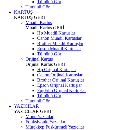
Tümünü Gör
Tümünü Gör
KARTUŞ
KARTUŞ
GERİ
Muadil Kartus
Muadil Kartus
GERİ
Hp Muadil Kartuslar
Canon Muadil Kartuslar
Brother Muadil Kartuşlar
Epson Muadil Kartuslar
Tümünü Gör
Orijinal Kartus
Orijinal Kartus
GERİ
Hp Orijinal Kartuşlar
Canon Orijinal Kartuşlar
Brother Orijinal Kartuşlar
Epson Orijinal Kartuşlar
FujiFilm Orijinal Kartuşlar
Tümünü Gör
Tümünü Gör
YAZICILAR
YAZICILAR
GERİ
Mono Yazıcılar
Fonksiyonlu Yazıcılar
Mürekkep Püskürtmeli Yazıcılar