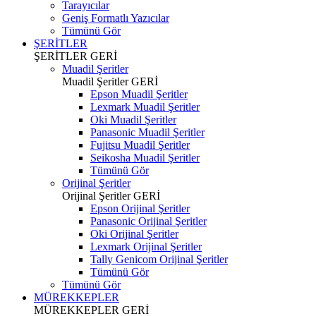
Tarayıcılar
Geniş Formatlı Yazıcılar
Tümünü Gör
ŞERİTLER
ŞERİTLER
GERİ
Muadil Şeritler
Muadil Şeritler
GERİ
Epson Muadil Şeritler
Lexmark Muadil Şeritler
Oki Muadil Şeritler
Panasonic Muadil Şeritler
Fujitsu Muadil Şeritler
Seikosha Muadil Şeritler
Tümünü Gör
Orijinal Şeritler
Orijinal Şeritler
GERİ
Epson Orijinal Şeritler
Panasonic Orijinal Şeritler
Oki Orijinal Şeritler
Lexmark Orijinal Şeritler
Tally Genicom Orijinal Şeritler
Tümünü Gör
Tümünü Gör
MÜREKKEPLER
MÜREKKEPLER
GERİ