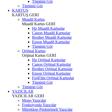
Tümünü Gör
Tümünü Gör
KARTUŞ
KARTUŞ
GERİ
Muadil Kartus
Muadil Kartus
GERİ
Hp Muadil Kartuslar
Canon Muadil Kartuslar
Brother Muadil Kartuşlar
Epson Muadil Kartuslar
Tümünü Gör
Orijinal Kartus
Orijinal Kartus
GERİ
Hp Orijinal Kartuşlar
Canon Orijinal Kartuşlar
Brother Orijinal Kartuşlar
Epson Orijinal Kartuşlar
FujiFilm Orijinal Kartuşlar
Tümünü Gör
Tümünü Gör
YAZICILAR
YAZICILAR
GERİ
Mono Yazıcılar
Fonksiyonlu Yazıcılar
Mürekkep Püskürtmeli Yazıcılar