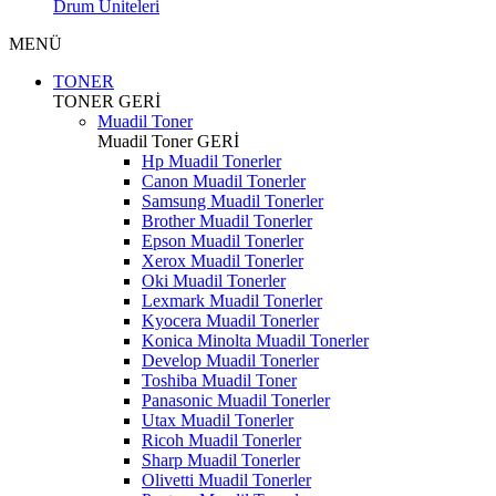
Drum Üniteleri
MENÜ
TONER
TONER
GERİ
Muadil Toner
Muadil Toner
GERİ
Hp Muadil Tonerler
Canon Muadil Tonerler
Samsung Muadil Tonerler
Brother Muadil Tonerler
Epson Muadil Tonerler
Xerox Muadil Tonerler
Oki Muadil Tonerler
Lexmark Muadil Tonerler
Kyocera Muadil Tonerler
Konica Minolta Muadil Tonerler
Develop Muadil Tonerler
Toshiba Muadil Toner
Panasonic Muadil Tonerler
Utax Muadil Tonerler
Ricoh Muadil Tonerler
Sharp Muadil Tonerler
Olivetti Muadil Tonerler