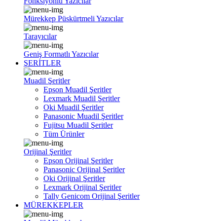
Fonksiyonlu Yazıcılar
Mürekkep Püskürtmeli Yazıcılar
Tarayıcılar
Geniş Formatlı Yazıcılar
ŞERİTLER
Muadil Şeritler
Epson Muadil Şeritler
Lexmark Muadil Şeritler
Oki Muadil Şeritler
Panasonic Muadil Şeritler
Fujitsu Muadil Şeritler
Tüm Ürünler
Orijinal Şeritler
Epson Orijinal Şeritler
Panasonic Orijinal Şeritler
Oki Orijinal Şeritler
Lexmark Orijinal Şeritler
Tally Genicom Orijinal Şeritler
MÜREKKEPLER