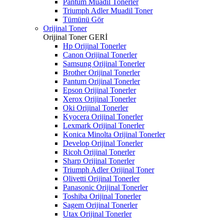
Pantum Muadil Tonerler
Triumph Adler Muadil Toner
Tümünü Gör
Orijinal Toner
Orijinal Toner
GERİ
Hp Orijinal Tonerler
Canon Orijinal Tonerler
Samsung Orijinal Tonerler
Brother Orijinal Tonerler
Pantum Orijinal Tonerler
Epson Orijinal Tonerler
Xerox Orijinal Tonerler
Oki Orijinal Tonerler
Kyocera Orijinal Tonerler
Lexmark Orijinal Tonerler
Konica Minolta Orijinal Tonerler
Develop Orijinal Tonerler
Ricoh Orijinal Tonerler
Sharp Orijinal Tonerler
Triumph Adler Orijinal Toner
Olivetti Orijinal Tonerler
Panasonic Orijinal Tonerler
Toshiba Orijinal Tonerler
Sagem Orijinal Tonerler
Utax Orijinal Tonerler