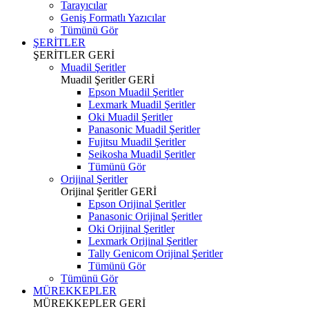
Tarayıcılar
Geniş Formatlı Yazıcılar
Tümünü Gör
ŞERİTLER
ŞERİTLER
GERİ
Muadil Şeritler
Muadil Şeritler
GERİ
Epson Muadil Şeritler
Lexmark Muadil Şeritler
Oki Muadil Şeritler
Panasonic Muadil Şeritler
Fujitsu Muadil Şeritler
Seikosha Muadil Şeritler
Tümünü Gör
Orijinal Şeritler
Orijinal Şeritler
GERİ
Epson Orijinal Şeritler
Panasonic Orijinal Şeritler
Oki Orijinal Şeritler
Lexmark Orijinal Şeritler
Tally Genicom Orijinal Şeritler
Tümünü Gör
Tümünü Gör
MÜREKKEPLER
MÜREKKEPLER
GERİ