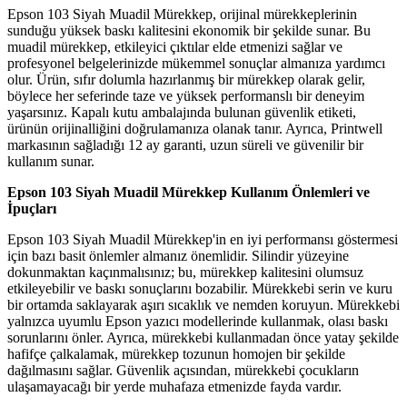
Epson 103 Siyah Muadil Mürekkep, orijinal mürekkeplerinin
sunduğu yüksek baskı kalitesini ekonomik bir şekilde sunar. Bu
muadil mürekkep, etkileyici çıktılar elde etmenizi sağlar ve
profesyonel belgelerinizde mükemmel sonuçlar almanıza yardımcı
olur. Ürün, sıfır dolumla hazırlanmış bir mürekkep olarak gelir,
böylece her seferinde taze ve yüksek performanslı bir deneyim
yaşarsınız. Kapalı kutu ambalajında bulunan güvenlik etiketi,
ürünün orijinalliğini doğrulamanıza olanak tanır. Ayrıca, Printwell
markasının sağladığı 12 ay garanti, uzun süreli ve güvenilir bir
kullanım sunar.
Epson 103 Siyah Muadil Mürekkep Kullanım Önlemleri ve
İpuçları
Epson 103 Siyah Muadil Mürekkep'in en iyi performansı göstermesi
için bazı basit önlemler almanız önemlidir. Silindir yüzeyine
dokunmaktan kaçınmalısınız; bu, mürekkep kalitesini olumsuz
etkileyebilir ve baskı sonuçlarını bozabilir. Mürekkebi serin ve kuru
bir ortamda saklayarak aşırı sıcaklık ve nemden koruyun. Mürekkebi
yalnızca uyumlu Epson yazıcı modellerinde kullanmak, olası baskı
sorunlarını önler. Ayrıca, mürekkebi kullanmadan önce yatay şekilde
hafifçe çalkalamak, mürekkep tozunun homojen bir şekilde
dağılmasını sağlar. Güvenlik açısından, mürekkebi çocukların
ulaşamayacağı bir yerde muhafaza etmenizde fayda vardır.