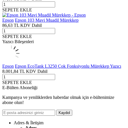
SEPETE EKLE
Epson
Epson 103 Mavi Muadil Mürekkep
86,63
TL
KDV Dahil
SEPETE EKLE
Yazıcı Bileşenleri
Epson
Epson EcoTank L3250 Çok Fonksiyonlu Mürekkep Yazıcı
8.001,84
TL
KDV Dahil
SEPETE EKLE
E-Bülten Aboneliği
Kampanya ve yeniliklerden haberdar olmak için e-bültenimize
abone olun!
Kaydol
Adres & İletişim
Adres