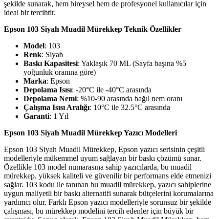
şekilde sunarak, hem bireysel hem de profesyonel kullanıcılar için
ideal bir tercihtir.
Epson 103 Siyah Muadil Mürekkep Teknik Özellikler
Model
: 103
Renk
: Siyah
Baskı Kapasitesi
: Yaklaşık 70 ML (Sayfa başına %5
yoğunluk oranına göre)
Marka
: Epson
Depolama Isısı
: -20°C ile -40°C arasında
Depolama Nemi
: %10-90 arasında bağıl nem oranı
Çalışma Isısı Aralığı
: 10°C ile 32.5°C arasında
Garanti
: 1 Yıl
Epson 103 Siyah Muadil Mürekkep Yazıcı Modelleri
Epson 103 Siyah Muadil Mürekkep, Epson yazıcı serisinin çeşitli
modelleriyle mükemmel uyum sağlayan bir baskı çözümü sunar.
Özellikle 103 model numarasına sahip yazıcılarda, bu muadil
mürekkep, yüksek kaliteli ve güvenilir bir performans elde etmenizi
sağlar. 103 kodu ile tanınan bu muadil mürekkep, yazıcı sahiplerine
uygun maliyetli bir baskı alternatifi sunarak bütçelerini korumalarına
yardımcı olur. Farklı Epson yazıcı modelleriyle sorunsuz bir şekilde
çalışması, bu mürekkep modelini tercih edenler için büyük bir