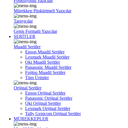
Fonksiyonlu Yazıcılar
Mürekkep Püskürtmeli Yazıcılar
Tarayıcılar
Geniş Formatlı Yazıcılar
ŞERİTLER
Muadil Şeritler
Epson Muadil Şeritler
Lexmark Muadil Şeritler
Oki Muadil Şeritler
Panasonic Muadil Şeritler
Fujitsu Muadil Şeritler
Tüm Ürünler
Orijinal Şeritler
Epson Orijinal Şeritler
Panasonic Orijinal Şeritler
Oki Orijinal Şeritler
Lexmark Orijinal Şeritler
Tally Genicom Orijinal Şeritler
MÜREKKEPLER