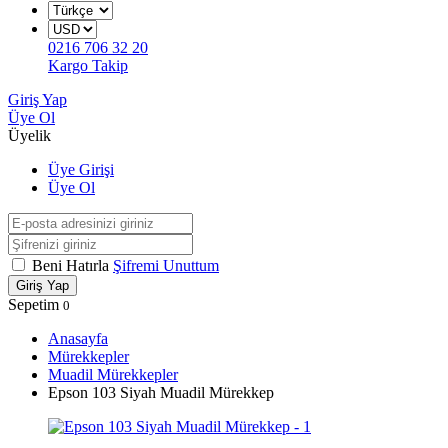
0216 706 32 20
Kargo Takip
Giriş Yap
Üye Ol
Üyelik
Üye Girişi
Üye Ol
Beni Hatırla
Şifremi Unuttum
Giriş Yap
Sepetim
0
Anasayfa
Mürekkepler
Muadil Mürekkepler
Epson 103 Siyah Muadil Mürekkep