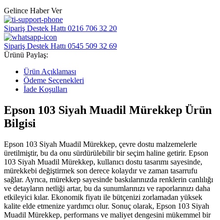
Gelince Haber Ver
Sipariş Destek Hattı
0216 706 32 20
Sipariş Destek Hattı
0545 509 32 69
Ürünü Paylaş:
Ürün Açıklaması
Ödeme Seçenekleri
İade Koşulları
Epson 103 Siyah Muadil Mürekkep Ürün
Bilgisi
Epson 103 Siyah Muadil Mürekkep, çevre dostu malzemelerle
üretilmiştir, bu da onu sürdürülebilir bir seçim haline getirir. Epson
103 Siyah Muadil Mürekkep, kullanıcı dostu tasarımı sayesinde,
mürekkebi değiştirmek son derece kolaydır ve zaman tasarrufu
sağlar. Ayrıca, mürekkep sayesinde baskılarınızda renklerin canlılığı
ve detayların netliği artar, bu da sunumlarınızı ve raporlarınızı daha
etkileyici kılar. Ekonomik fiyatı ile bütçenizi zorlamadan yüksek
kalite elde etmenize yardımcı olur. Sonuç olarak, Epson 103 Siyah
Muadil Mürekkep, performans ve maliyet dengesini mükemmel bir