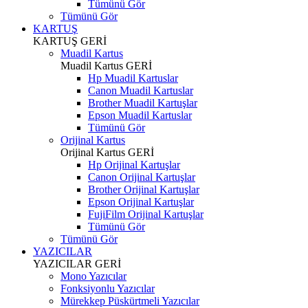
Tümünü Gör
Tümünü Gör
KARTUŞ
KARTUŞ
GERİ
Muadil Kartus
Muadil Kartus
GERİ
Hp Muadil Kartuslar
Canon Muadil Kartuslar
Brother Muadil Kartuşlar
Epson Muadil Kartuslar
Tümünü Gör
Orijinal Kartus
Orijinal Kartus
GERİ
Hp Orijinal Kartuşlar
Canon Orijinal Kartuşlar
Brother Orijinal Kartuşlar
Epson Orijinal Kartuşlar
FujiFilm Orijinal Kartuşlar
Tümünü Gör
Tümünü Gör
YAZICILAR
YAZICILAR
GERİ
Mono Yazıcılar
Fonksiyonlu Yazıcılar
Mürekkep Püskürtmeli Yazıcılar