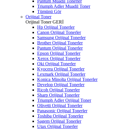
Pantum Muadil Tonerler
Triumph Adler Muadil Toner
Tümünü Gör
Orijinal Toner
Orijinal Toner
GERİ
Hp Orijinal Tonerler
Canon Orijinal Tonerler
Samsung Orijinal Tonerler
Brother Orijinal Tonerler
Pantum Orijinal Tonerler
Epson Orijinal Tonerler
Xerox Orijinal Tonerler
Oki Orijinal Tonerler
Kyocera Orijinal Tonerler
Lexmark Orijinal Tonerler
Konica Minolta Orijinal Tonerler
Develop Orijinal Tonerler
Ricoh Orijinal Tonerler
Sharp Orijinal Tonerler
Triumph Adler Orijinal Toner
Olivetti Orijinal Tonerler
Panasonic Orijinal Tonerler
Toshiba Orijinal Tonerler
Sagem Orijinal Tonerler
Utax Orijinal Tonerler