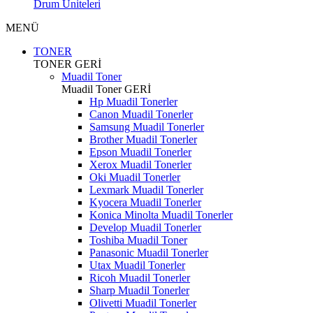
Drum Üniteleri
MENÜ
TONER
TONER
GERİ
Muadil Toner
Muadil Toner
GERİ
Hp Muadil Tonerler
Canon Muadil Tonerler
Samsung Muadil Tonerler
Brother Muadil Tonerler
Epson Muadil Tonerler
Xerox Muadil Tonerler
Oki Muadil Tonerler
Lexmark Muadil Tonerler
Kyocera Muadil Tonerler
Konica Minolta Muadil Tonerler
Develop Muadil Tonerler
Toshiba Muadil Toner
Panasonic Muadil Tonerler
Utax Muadil Tonerler
Ricoh Muadil Tonerler
Sharp Muadil Tonerler
Olivetti Muadil Tonerler