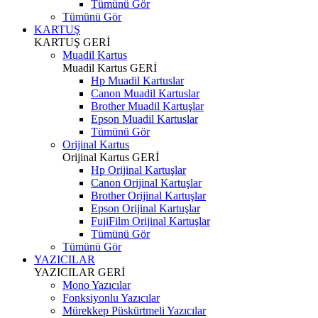
Tümünü Gör
Tümünü Gör
KARTUŞ
KARTUŞ
GERİ
Muadil Kartus
Muadil Kartus
GERİ
Hp Muadil Kartuslar
Canon Muadil Kartuslar
Brother Muadil Kartuşlar
Epson Muadil Kartuslar
Tümünü Gör
Orijinal Kartus
Orijinal Kartus
GERİ
Hp Orijinal Kartuşlar
Canon Orijinal Kartuşlar
Brother Orijinal Kartuşlar
Epson Orijinal Kartuşlar
FujiFilm Orijinal Kartuşlar
Tümünü Gör
Tümünü Gör
YAZICILAR
YAZICILAR
GERİ
Mono Yazıcılar
Fonksiyonlu Yazıcılar
Mürekkep Püskürtmeli Yazıcılar