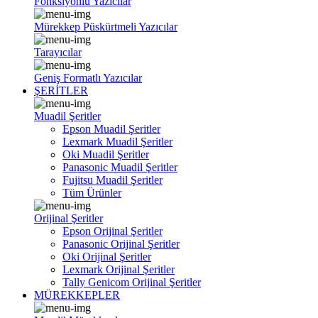
Fonksiyonlu Yazıcılar
Mürekkep Püskürtmeli Yazıcılar
Tarayıcılar
Geniş Formatlı Yazıcılar
ŞERİTLER
Muadil Şeritler
Epson Muadil Şeritler
Lexmark Muadil Şeritler
Oki Muadil Şeritler
Panasonic Muadil Şeritler
Fujitsu Muadil Şeritler
Tüm Ürünler
Orijinal Şeritler
Epson Orijinal Şeritler
Panasonic Orijinal Şeritler
Oki Orijinal Şeritler
Lexmark Orijinal Şeritler
Tally Genicom Orijinal Şeritler
MÜREKKEPLER