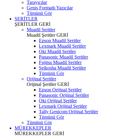
Tarayıcılar
Geniş Formatlı Yazıcılar
Tümünü Gör
ŞERİTLER
ŞERİTLER
GERİ
Muadil Şeritler
Muadil Şeritler
GERİ
Epson Muadil Şeritler
Lexmark Muadil Şeritler
Oki Muadil Şeritler
Panasonic Muadil Şeritler
Fujitsu Muadil Şeritler
Seikosha Muadil Şeritler
Tümünü Gör
Orijinal Şeritler
Orijinal Şeritler
GERİ
Epson Orijinal Şeritler
Panasonic Orijinal Şeritler
Oki Orijinal Şeritler
Lexmark Orijinal Şeritler
Tally Genicom Orijinal Şeritler
Tümünü Gör
Tümünü Gör
MÜREKKEPLER
MÜREKKEPLER
GERİ