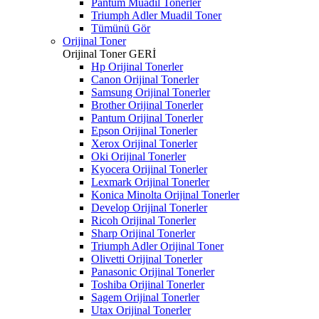
Pantum Muadil Tonerler
Triumph Adler Muadil Toner
Tümünü Gör
Orijinal Toner
Orijinal Toner
GERİ
Hp Orijinal Tonerler
Canon Orijinal Tonerler
Samsung Orijinal Tonerler
Brother Orijinal Tonerler
Pantum Orijinal Tonerler
Epson Orijinal Tonerler
Xerox Orijinal Tonerler
Oki Orijinal Tonerler
Kyocera Orijinal Tonerler
Lexmark Orijinal Tonerler
Konica Minolta Orijinal Tonerler
Develop Orijinal Tonerler
Ricoh Orijinal Tonerler
Sharp Orijinal Tonerler
Triumph Adler Orijinal Toner
Olivetti Orijinal Tonerler
Panasonic Orijinal Tonerler
Toshiba Orijinal Tonerler
Sagem Orijinal Tonerler
Utax Orijinal Tonerler