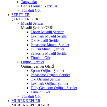
Tarayıcılar
Geniş Formatlı Yazıcılar
Tümünü Gör
ŞERİTLER
ŞERİTLER
GERİ
Muadil Şeritler
Muadil Şeritler
GERİ
Epson Muadil Şeritler
Lexmark Muadil Şeritler
Oki Muadil Şeritler
Panasonic Muadil Şeritler
Fujitsu Muadil Şeritler
Seikosha Muadil Şeritler
Tümünü Gör
Orijinal Şeritler
Orijinal Şeritler
GERİ
Epson Orijinal Şeritler
Panasonic Orijinal Şeritler
Oki Orijinal Şeritler
Lexmark Orijinal Şeritler
Tally Genicom Orijinal Şeritler
Tümünü Gör
Tümünü Gör
MÜREKKEPLER
MÜREKKEPLER
GERİ