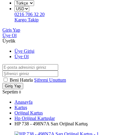
0216 706 32 20
Kargo Takip
Giriş Yap
Üye Ol
Üyelik
Üye Girişi
Üye Ol
Beni Hatırla
Şifremi Unuttum
Giriş Yap
Sepetim
0
Anasayfa
Kartuş
Orijinal Kartus
Hp Orijinal Kartuşlar
HP 738 - 498N7A Sarı Orijinal Kartuş