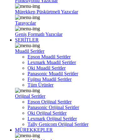
Fonksiyonlu Yazıcılar
Mürekkep Püskürtmeli Yazıcılar
Tarayıcılar
Geniş Formatlı Yazıcılar
ŞERİTLER
Muadil Şeritler
Epson Muadil Şeritler
Lexmark Muadil Şeritler
Oki Muadil Şeritler
Panasonic Muadil Şeritler
Fujitsu Muadil Şeritler
Tüm Ürünler
Orijinal Şeritler
Epson Orijinal Şeritler
Panasonic Orijinal Şeritler
Oki Orijinal Şeritler
Lexmark Orijinal Şeritler
Tally Genicom Orijinal Şeritler
MÜREKKEPLER