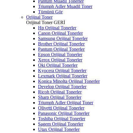
Pantum Muadil Tonerler
Triumph Adler Muadil Toner
Tümünü Gör
Orijinal Toner
Orijinal Toner
GERİ
Hp Orijinal Tonerler
Canon Orijinal Tonerler
Samsung Orijinal Tonerler
Brother Orijinal Tonerler
Pantum Orijinal Tonerler
Epson Orijinal Tonerler
Xerox Orijinal Tonerler
Oki Orijinal Tonerler
Kyocera Orijinal Tonerler
Lexmark Orijinal Tonerler
Konica Minolta Orijinal Tonerler
Develop Orijinal Tonerler
Ricoh Orijinal Tonerler
Sharp Orijinal Tonerler
Triumph Adler Orijinal Toner
Olivetti Orijinal Tonerler
Panasonic Orijinal Tonerler
Toshiba Orijinal Tonerler
Sagem Orijinal Tonerler
Utax Orijinal Tonerler