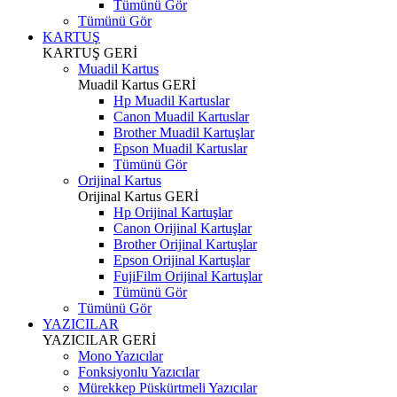
Tümünü Gör
Tümünü Gör
KARTUŞ
KARTUŞ
GERİ
Muadil Kartus
Muadil Kartus
GERİ
Hp Muadil Kartuslar
Canon Muadil Kartuslar
Brother Muadil Kartuşlar
Epson Muadil Kartuslar
Tümünü Gör
Orijinal Kartus
Orijinal Kartus
GERİ
Hp Orijinal Kartuşlar
Canon Orijinal Kartuşlar
Brother Orijinal Kartuşlar
Epson Orijinal Kartuşlar
FujiFilm Orijinal Kartuşlar
Tümünü Gör
Tümünü Gör
YAZICILAR
YAZICILAR
GERİ
Mono Yazıcılar
Fonksiyonlu Yazıcılar
Mürekkep Püskürtmeli Yazıcılar