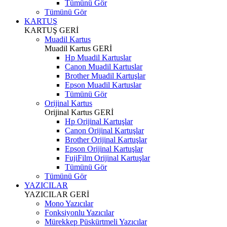
Tümünü Gör
Tümünü Gör
KARTUŞ
KARTUŞ
GERİ
Muadil Kartus
Muadil Kartus
GERİ
Hp Muadil Kartuslar
Canon Muadil Kartuslar
Brother Muadil Kartuşlar
Epson Muadil Kartuslar
Tümünü Gör
Orijinal Kartus
Orijinal Kartus
GERİ
Hp Orijinal Kartuşlar
Canon Orijinal Kartuşlar
Brother Orijinal Kartuşlar
Epson Orijinal Kartuşlar
FujiFilm Orijinal Kartuşlar
Tümünü Gör
Tümünü Gör
YAZICILAR
YAZICILAR
GERİ
Mono Yazıcılar
Fonksiyonlu Yazıcılar
Mürekkep Püskürtmeli Yazıcılar