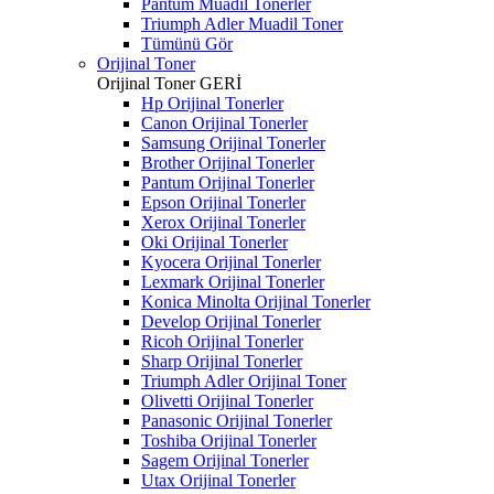
Pantum Muadil Tonerler
Triumph Adler Muadil Toner
Tümünü Gör
Orijinal Toner
Orijinal Toner
GERİ
Hp Orijinal Tonerler
Canon Orijinal Tonerler
Samsung Orijinal Tonerler
Brother Orijinal Tonerler
Pantum Orijinal Tonerler
Epson Orijinal Tonerler
Xerox Orijinal Tonerler
Oki Orijinal Tonerler
Kyocera Orijinal Tonerler
Lexmark Orijinal Tonerler
Konica Minolta Orijinal Tonerler
Develop Orijinal Tonerler
Ricoh Orijinal Tonerler
Sharp Orijinal Tonerler
Triumph Adler Orijinal Toner
Olivetti Orijinal Tonerler
Panasonic Orijinal Tonerler
Toshiba Orijinal Tonerler
Sagem Orijinal Tonerler
Utax Orijinal Tonerler