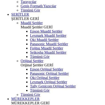
Tarayıcılar
Geniş Formatlı Yazıcılar
Tümünü Gör
ŞERİTLER
ŞERİTLER
GERİ
Muadil Şeritler
Muadil Şeritler
GERİ
Epson Muadil Şeritler
Lexmark Muadil Şeritler
Oki Muadil Şeritler
Panasonic Muadil Şeritler
Fujitsu Muadil Şeritler
Seikosha Muadil Şeritler
Tümünü Gör
Orijinal Şeritler
Orijinal Şeritler
GERİ
Epson Orijinal Şeritler
Panasonic Orijinal Şeritler
Oki Orijinal Şeritler
Lexmark Orijinal Şeritler
Tally Genicom Orijinal Şeritler
Tümünü Gör
Tümünü Gör
MÜREKKEPLER
MÜREKKEPLER
GERİ