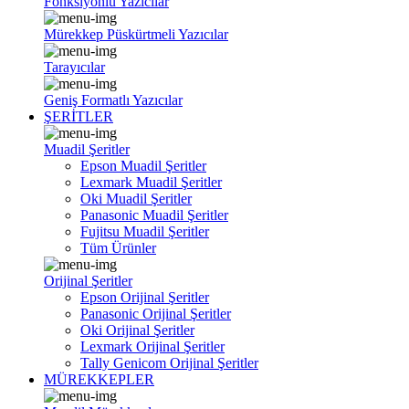
Fonksiyonlu Yazıcılar
Mürekkep Püskürtmeli Yazıcılar
Tarayıcılar
Geniş Formatlı Yazıcılar
ŞERİTLER
Muadil Şeritler
Epson Muadil Şeritler
Lexmark Muadil Şeritler
Oki Muadil Şeritler
Panasonic Muadil Şeritler
Fujitsu Muadil Şeritler
Tüm Ürünler
Orijinal Şeritler
Epson Orijinal Şeritler
Panasonic Orijinal Şeritler
Oki Orijinal Şeritler
Lexmark Orijinal Şeritler
Tally Genicom Orijinal Şeritler
MÜREKKEPLER