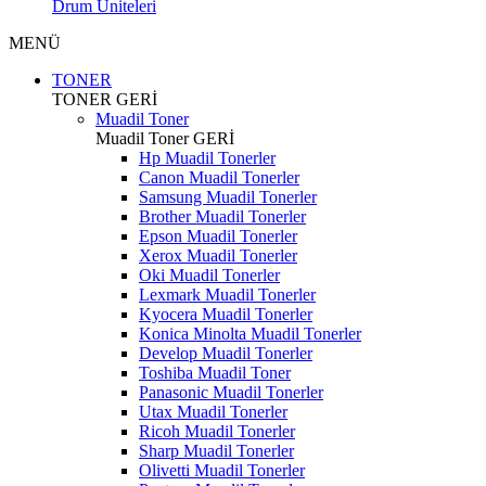
Drum Üniteleri
MENÜ
TONER
TONER
GERİ
Muadil Toner
Muadil Toner
GERİ
Hp Muadil Tonerler
Canon Muadil Tonerler
Samsung Muadil Tonerler
Brother Muadil Tonerler
Epson Muadil Tonerler
Xerox Muadil Tonerler
Oki Muadil Tonerler
Lexmark Muadil Tonerler
Kyocera Muadil Tonerler
Konica Minolta Muadil Tonerler
Develop Muadil Tonerler
Toshiba Muadil Toner
Panasonic Muadil Tonerler
Utax Muadil Tonerler
Ricoh Muadil Tonerler
Sharp Muadil Tonerler
Olivetti Muadil Tonerler