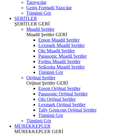
Tarayıcılar
Geniş Formatlı Yazıcılar
Tümünü Gör
ŞERİTLER
ŞERİTLER
GERİ
Muadil Şeritler
Muadil Şeritler
GERİ
Epson Muadil Şeritler
Lexmark Muadil Şeritler
Oki Muadil Şeritler
Panasonic Muadil Şeritler
Fujitsu Muadil Şeritler
Seikosha Muadil Şeritler
Tümünü Gör
Orijinal Şeritler
Orijinal Şeritler
GERİ
Epson Orijinal Şeritler
Panasonic Orijinal Şeritler
Oki Orijinal Şeritler
Lexmark Orijinal Şeritler
Tally Genicom Orijinal Şeritler
Tümünü Gör
Tümünü Gör
MÜREKKEPLER
MÜREKKEPLER
GERİ