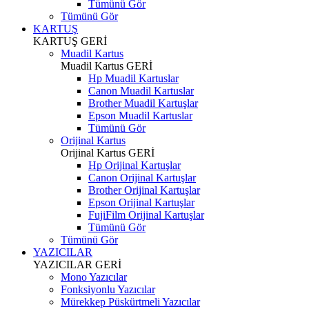
Tümünü Gör
Tümünü Gör
KARTUŞ
KARTUŞ
GERİ
Muadil Kartus
Muadil Kartus
GERİ
Hp Muadil Kartuslar
Canon Muadil Kartuslar
Brother Muadil Kartuşlar
Epson Muadil Kartuslar
Tümünü Gör
Orijinal Kartus
Orijinal Kartus
GERİ
Hp Orijinal Kartuşlar
Canon Orijinal Kartuşlar
Brother Orijinal Kartuşlar
Epson Orijinal Kartuşlar
FujiFilm Orijinal Kartuşlar
Tümünü Gör
Tümünü Gör
YAZICILAR
YAZICILAR
GERİ
Mono Yazıcılar
Fonksiyonlu Yazıcılar
Mürekkep Püskürtmeli Yazıcılar