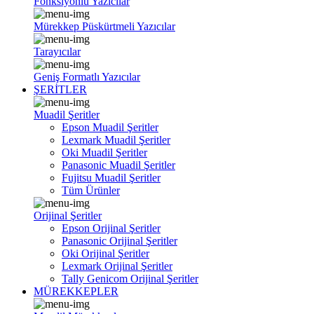
Fonksiyonlu Yazıcılar
Mürekkep Püskürtmeli Yazıcılar
Tarayıcılar
Geniş Formatlı Yazıcılar
ŞERİTLER
Muadil Şeritler
Epson Muadil Şeritler
Lexmark Muadil Şeritler
Oki Muadil Şeritler
Panasonic Muadil Şeritler
Fujitsu Muadil Şeritler
Tüm Ürünler
Orijinal Şeritler
Epson Orijinal Şeritler
Panasonic Orijinal Şeritler
Oki Orijinal Şeritler
Lexmark Orijinal Şeritler
Tally Genicom Orijinal Şeritler
MÜREKKEPLER