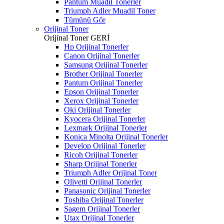
Pantum Muadil Tonerler
Triumph Adler Muadil Toner
Tümünü Gör
Orijinal Toner
Orijinal Toner
GERİ
Hp Orijinal Tonerler
Canon Orijinal Tonerler
Samsung Orijinal Tonerler
Brother Orijinal Tonerler
Pantum Orijinal Tonerler
Epson Orijinal Tonerler
Xerox Orijinal Tonerler
Oki Orijinal Tonerler
Kyocera Orijinal Tonerler
Lexmark Orijinal Tonerler
Konica Minolta Orijinal Tonerler
Develop Orijinal Tonerler
Ricoh Orijinal Tonerler
Sharp Orijinal Tonerler
Triumph Adler Orijinal Toner
Olivetti Orijinal Tonerler
Panasonic Orijinal Tonerler
Toshiba Orijinal Tonerler
Sagem Orijinal Tonerler
Utax Orijinal Tonerler