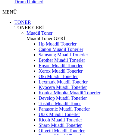
Drum Üniteleri
MENÜ
TONER
TONER
GERİ
Muadil Toner
Muadil Toner
GERİ
Hp Muadil Tonerler
Canon Muadil Tonerler
Samsung Muadil Tonerler
Brother Muadil Tonerler
Epson Muadil Tonerler
Xerox Muadil Tonerler
Oki Muadil Tonerler
Lexmark Muadil Tonerler
Kyocera Muadil Tonerler
Konica Minolta Muadil Tonerler
Develop Muadil Tonerler
Toshiba Muadil Toner
Panasonic Muadil Tonerler
Utax Muadil Tonerler
Ricoh Muadil Tonerler
Sharp Muadil Tonerler
Olivetti Muadil Tonerler