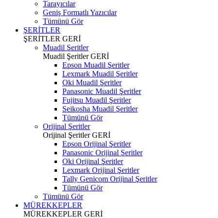
Tarayıcılar
Geniş Formatlı Yazıcılar
Tümünü Gör
ŞERİTLER
ŞERİTLER
GERİ
Muadil Şeritler
Muadil Şeritler
GERİ
Epson Muadil Şeritler
Lexmark Muadil Şeritler
Oki Muadil Şeritler
Panasonic Muadil Şeritler
Fujitsu Muadil Şeritler
Seikosha Muadil Şeritler
Tümünü Gör
Orijinal Şeritler
Orijinal Şeritler
GERİ
Epson Orijinal Şeritler
Panasonic Orijinal Şeritler
Oki Orijinal Şeritler
Lexmark Orijinal Şeritler
Tally Genicom Orijinal Şeritler
Tümünü Gör
Tümünü Gör
MÜREKKEPLER
MÜREKKEPLER
GERİ