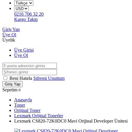
0216 706 32 20
Kargo Takip
Giriş Yap
Üye Ol
Üyelik
Üye Girişi
Üye Ol
Beni Hatırla
Şifremi Unuttum
Giriş Yap
Sepetim
0
Anasayfa
Toner
Orijinal Toner
Lexmark Orijinal Tonerler
Lexmark CS820-72K0DC0 Mavi Orijinal Developer Ünitesi