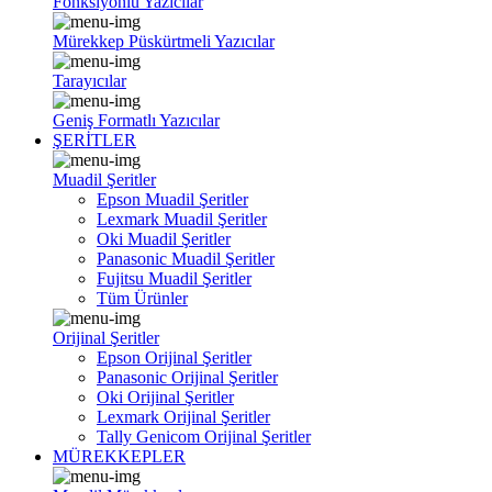
Fonksiyonlu Yazıcılar
Mürekkep Püskürtmeli Yazıcılar
Tarayıcılar
Geniş Formatlı Yazıcılar
ŞERİTLER
Muadil Şeritler
Epson Muadil Şeritler
Lexmark Muadil Şeritler
Oki Muadil Şeritler
Panasonic Muadil Şeritler
Fujitsu Muadil Şeritler
Tüm Ürünler
Orijinal Şeritler
Epson Orijinal Şeritler
Panasonic Orijinal Şeritler
Oki Orijinal Şeritler
Lexmark Orijinal Şeritler
Tally Genicom Orijinal Şeritler
MÜREKKEPLER