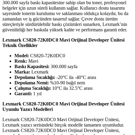
300.000 sayfa baskı kapasitesine sahip olan bu toner, profesyonel
belgeler için uzun süreli kullanım sağlar. Kullanıcı dostu tasarımı
sayesinde tonerin kurulumu ve saklanması oldukça kolaydır, bu da
zamandan ve iş gücünden tasarruf sağlar. Çevre dostu üretim
süreçleriyle sürdürülebilir baskı çözümleri sunarken, Lexmark’nin
güvenilirliği her baskıda yüksek kalite ve performans garanti eder.
Lexmark CS820-72K0DC0 Mavi Orijinal Developer Ünitesi
Teknik Özellikler
Model:
CS820-72K0DC0
Renk:
Mavi
Baskı Kapasitesi:
300.000 sayfa
Marka:
Lexmark
Depolama Sıcaklığı:
-20°C ila -40°C arası
Depolama Nemi:
%10-90 bağıl nem
Çalışma Sıcaklığı:
10°C ila 32.5°C arası
Garanti:
1 yıl
Lexmark CS820-72K0DC0 Mavi Orijinal Developer Ünitesi
Uyumlu Yazıcı Modelleri
Lexmark CS820-72K0DC0 Mavi Orijinal Developer Ünitesi,
Lexmark yazıcı serisindeki birçok modelle tamamen uyumludur.
Lexmark CS820-72K0DC0 Mavi Orijinal Developer Ünitesi,