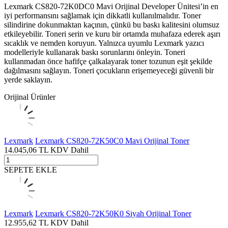
Lexmark CS820-72K0DC0 Mavi Orijinal Developer Ünitesi’in en
iyi performansını sağlamak için dikkatli kullanılmalıdır. Toner
silindirine dokunmaktan kaçının, çünkü bu baskı kalitesini olumsuz
etkileyebilir. Toneri serin ve kuru bir ortamda muhafaza ederek aşırı
sıcaklık ve nemden koruyun. Yalnızca uyumlu Lexmark yazıcı
modelleriyle kullanarak baskı sorunlarını önleyin. Toneri
kullanmadan önce hafifçe çalkalayarak toner tozunun eşit şekilde
dağılmasını sağlayın. Toneri çocukların erişemeyeceği güvenli bir
yerde saklayın.
Orijinal Ürünler
Lexmark
Lexmark CS820-72K50C0 Mavi Orijinal Toner
14.045,06
TL
KDV Dahil
SEPETE EKLE
Lexmark
Lexmark CS820-72K50K0 Siyah Orijinal Toner
12.955,62
TL
KDV Dahil