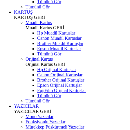
Tümünü Gör
Tümünü Gör
KARTUŞ
KARTUŞ
GERİ
Muadil Kartus
Muadil Kartus
GERİ
Hp Muadil Kartuslar
Canon Muadil Kartuslar
Brother Muadil Kartuşlar
Epson Muadil Kartuslar
Tümünü Gör
Orijinal Kartus
Orijinal Kartus
GERİ
Hp Orijinal Kartuşlar
Canon Orijinal Kartuşlar
Brother Orijinal Kartuşlar
Epson Orijinal Kartuşlar
FujiFilm Orijinal Kartuşlar
Tümünü Gör
Tümünü Gör
YAZICILAR
YAZICILAR
GERİ
Mono Yazıcılar
Fonksiyonlu Yazıcılar
Mürekkep Püskürtmeli Yazıcılar