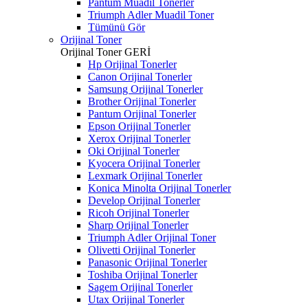
Pantum Muadil Tonerler
Triumph Adler Muadil Toner
Tümünü Gör
Orijinal Toner
Orijinal Toner
GERİ
Hp Orijinal Tonerler
Canon Orijinal Tonerler
Samsung Orijinal Tonerler
Brother Orijinal Tonerler
Pantum Orijinal Tonerler
Epson Orijinal Tonerler
Xerox Orijinal Tonerler
Oki Orijinal Tonerler
Kyocera Orijinal Tonerler
Lexmark Orijinal Tonerler
Konica Minolta Orijinal Tonerler
Develop Orijinal Tonerler
Ricoh Orijinal Tonerler
Sharp Orijinal Tonerler
Triumph Adler Orijinal Toner
Olivetti Orijinal Tonerler
Panasonic Orijinal Tonerler
Toshiba Orijinal Tonerler
Sagem Orijinal Tonerler
Utax Orijinal Tonerler