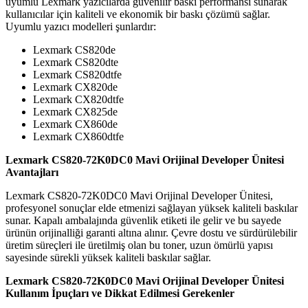
uyumlu Lexmark yazıcılarda güvenilir baskı performansı sunarak
kullanıcılar için kaliteli ve ekonomik bir baskı çözümü sağlar.
Uyumlu yazıcı modelleri şunlardır:
Lexmark CS820de
Lexmark CS820dte
Lexmark CS820dtfe
Lexmark CX820de
Lexmark CX820dtfe
Lexmark CX825de
Lexmark CX860de
Lexmark CX860dtfe
Lexmark CS820-72K0DC0 Mavi Orijinal Developer Ünitesi
Avantajları
Lexmark CS820-72K0DC0 Mavi Orijinal Developer Ünitesi,
profesyonel sonuçlar elde etmenizi sağlayan yüksek kaliteli baskılar
sunar. Kapalı ambalajında güvenlik etiketi ile gelir ve bu sayede
ürünün orijinalliği garanti altına alınır. Çevre dostu ve sürdürülebilir
üretim süreçleri ile üretilmiş olan bu toner, uzun ömürlü yapısı
sayesinde sürekli yüksek kaliteli baskılar sağlar.
Lexmark CS820-72K0DC0 Mavi Orijinal Developer Ünitesi
Kullanım İpuçları ve Dikkat Edilmesi Gerekenler