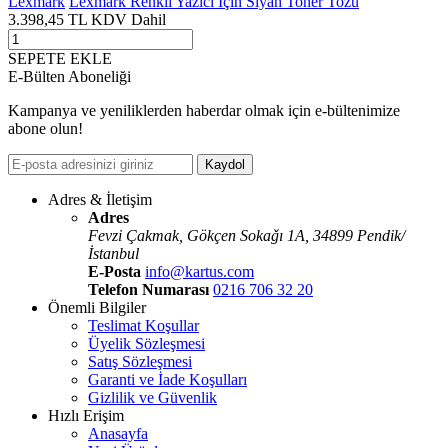
Lexmark
Lexmark Renkli Yazıcı İçin Siyah Toner Tozu
3.398,45
TL
KDV Dahil
SEPETE EKLE
E-Bülten Aboneliği
Kampanya ve yeniliklerden haberdar olmak için e-bültenimize
abone olun!
Kaydol
Adres & İletişim
Adres
Fevzi Çakmak, Gökçen Sokaǧı 1A, 34899 Pendik/
İstanbul
E-Posta
info@kartus.com
Telefon Numarası
0216 706 32 20
Önemli Bilgiler
Teslimat Koşullar
Üyelik Sözleşmesi
Satış Sözleşmesi
Garanti ve İade Koşulları
Gizlilik ve Güvenlik
Hızlı Erişim
Anasayfa