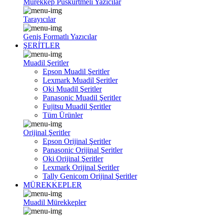
Mürekkep Püskürtmeli Yazıcılar
Tarayıcılar
Geniş Formatlı Yazıcılar
ŞERİTLER
Muadil Şeritler
Epson Muadil Şeritler
Lexmark Muadil Şeritler
Oki Muadil Şeritler
Panasonic Muadil Şeritler
Fujitsu Muadil Şeritler
Tüm Ürünler
Orijinal Şeritler
Epson Orijinal Şeritler
Panasonic Orijinal Şeritler
Oki Orijinal Şeritler
Lexmark Orijinal Şeritler
Tally Genicom Orijinal Şeritler
MÜREKKEPLER
Muadil Mürekkepler