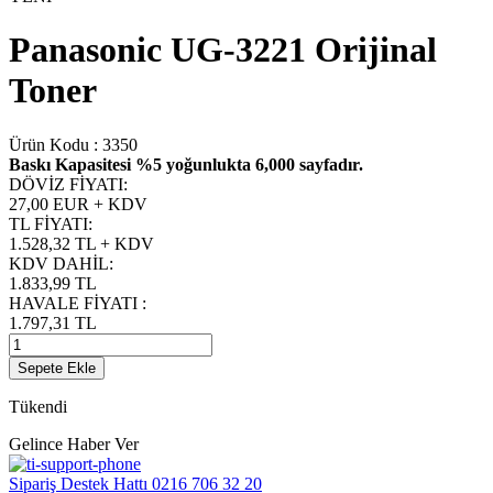
Panasonic UG-3221 Orijinal
Toner
Ürün Kodu :
3350
Baskı Kapasitesi %5 yoğunlukta 6,000 sayfadır.
DÖVİZ FİYATI
:
27,00 EUR + KDV
TL FİYATI
:
1.528,32
TL + KDV
KDV DAHİL
:
1.833,99
TL
HAVALE FİYATI
:
1.797,31
TL
Sepete Ekle
Tükendi
Gelince Haber Ver
Sipariş Destek Hattı
0216 706 32 20