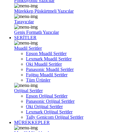
Fonksiyonlu Yazıcılar
Mürekkep Püskürtmeli Yazıcılar
Tarayıcılar
Geniş Formatlı Yazıcılar
ŞERİTLER
Muadil Şeritler
Epson Muadil Şeritler
Lexmark Muadil Şeritler
Oki Muadil Şeritler
Panasonic Muadil Şeritler
Fujitsu Muadil Şeritler
Tüm Ürünler
Orijinal Şeritler
Epson Orijinal Şeritler
Panasonic Orijinal Şeritler
Oki Orijinal Şeritler
Lexmark Orijinal Şeritler
Tally Genicom Orijinal Şeritler
MÜREKKEPLER