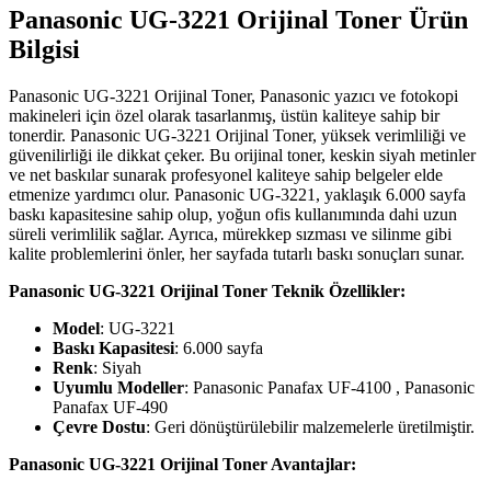
Panasonic UG-3221 Orijinal Toner Ürün
Bilgisi
Panasonic UG-3221 Orijinal Toner, Panasonic yazıcı ve fotokopi
makineleri için özel olarak tasarlanmış, üstün kaliteye sahip bir
tonerdir. Panasonic UG-3221 Orijinal Toner, yüksek verimliliği ve
güvenilirliği ile dikkat çeker. Bu orijinal toner, keskin siyah metinler
ve net baskılar sunarak profesyonel kaliteye sahip belgeler elde
etmenize yardımcı olur. Panasonic UG-3221, yaklaşık 6.000 sayfa
baskı kapasitesine sahip olup, yoğun ofis kullanımında dahi uzun
süreli verimlilik sağlar. Ayrıca, mürekkep sızması ve silinme gibi
kalite problemlerini önler, her sayfada tutarlı baskı sonuçları sunar.
Panasonic UG-3221 Orijinal Toner Teknik Özellikler:
Model
: UG-3221
Baskı Kapasitesi
: 6.000 sayfa
Renk
: Siyah
Uyumlu Modeller
: Panasonic Panafax UF-4100 , Panasonic
Panafax UF-490
Çevre Dostu
: Geri dönüştürülebilir malzemelerle üretilmiştir.
Panasonic UG-3221 Orijinal Toner Avantajlar: