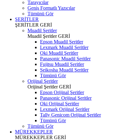
Tarayıcılar
Geniş Formatlı Yazıcılar
Tümünü Gör
ŞERİTLER
ŞERİTLER
GERİ
Muadil Şeritler
Muadil Şeritler
GERİ
Epson Muadil Şeritler
Lexmark Muadil Şeritler
Oki Muadil Şeritler
Panasonic Muadil Şeritler
Fujitsu Muadil Şeritler
Seikosha Muadil Şeritler
Tümünü Gör
Orijinal Şeritler
Orijinal Şeritler
GERİ
Epson Orijinal Şeritler
Panasonic Orijinal Şeritler
Oki Orijinal Şeritler
Lexmark Orijinal Şeritler
Tally Genicom Orijinal Şeritler
Tümünü Gör
Tümünü Gör
MÜREKKEPLER
MÜREKKEPLER
GERİ