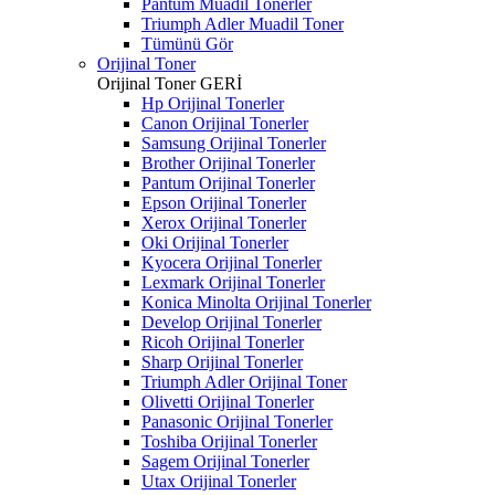
Pantum Muadil Tonerler
Triumph Adler Muadil Toner
Tümünü Gör
Orijinal Toner
Orijinal Toner
GERİ
Hp Orijinal Tonerler
Canon Orijinal Tonerler
Samsung Orijinal Tonerler
Brother Orijinal Tonerler
Pantum Orijinal Tonerler
Epson Orijinal Tonerler
Xerox Orijinal Tonerler
Oki Orijinal Tonerler
Kyocera Orijinal Tonerler
Lexmark Orijinal Tonerler
Konica Minolta Orijinal Tonerler
Develop Orijinal Tonerler
Ricoh Orijinal Tonerler
Sharp Orijinal Tonerler
Triumph Adler Orijinal Toner
Olivetti Orijinal Tonerler
Panasonic Orijinal Tonerler
Toshiba Orijinal Tonerler
Sagem Orijinal Tonerler
Utax Orijinal Tonerler