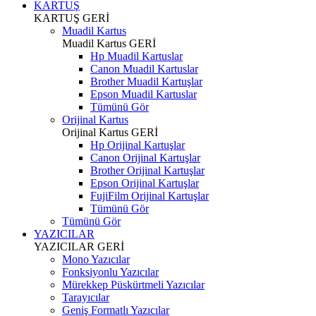
KARTUŞ
KARTUŞ
GERİ
Muadil Kartus
Muadil Kartus
GERİ
Hp Muadil Kartuslar
Canon Muadil Kartuslar
Brother Muadil Kartuşlar
Epson Muadil Kartuslar
Tümünü Gör
Orijinal Kartus
Orijinal Kartus
GERİ
Hp Orijinal Kartuşlar
Canon Orijinal Kartuşlar
Brother Orijinal Kartuşlar
Epson Orijinal Kartuşlar
FujiFilm Orijinal Kartuşlar
Tümünü Gör
Tümünü Gör
YAZICILAR
YAZICILAR
GERİ
Mono Yazıcılar
Fonksiyonlu Yazıcılar
Mürekkep Püskürtmeli Yazıcılar
Tarayıcılar
Geniş Formatlı Yazıcılar