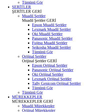
Tümünü Gör
ŞERİTLER
ŞERİTLER
GERİ
Muadil Şeritler
Muadil Şeritler
GERİ
Epson Muadil Şeritler
Lexmark Muadil Şeritler
Oki Muadil Şeritler
Panasonic Muadil Şeritler
Fujitsu Muadil Şeritler
Seikosha Muadil Şeritler
Tümünü Gör
Orijinal Şeritler
Orijinal Şeritler
GERİ
Epson Orijinal Şeritler
Panasonic Orijinal Şeritler
Oki Orijinal Şeritler
Lexmark Orijinal Şeritler
Tally Genicom Orijinal Şeritler
Tümünü Gör
Tümünü Gör
MÜREKKEPLER
MÜREKKEPLER
GERİ
Muadil Mürekkepler
Orijinal Mürekkepler