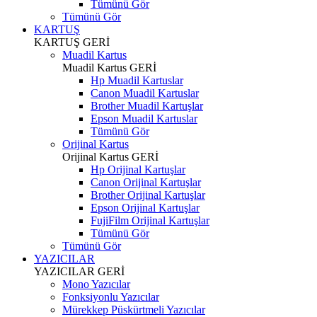
Tümünü Gör
Tümünü Gör
KARTUŞ
KARTUŞ
GERİ
Muadil Kartus
Muadil Kartus
GERİ
Hp Muadil Kartuslar
Canon Muadil Kartuslar
Brother Muadil Kartuşlar
Epson Muadil Kartuslar
Tümünü Gör
Orijinal Kartus
Orijinal Kartus
GERİ
Hp Orijinal Kartuşlar
Canon Orijinal Kartuşlar
Brother Orijinal Kartuşlar
Epson Orijinal Kartuşlar
FujiFilm Orijinal Kartuşlar
Tümünü Gör
Tümünü Gör
YAZICILAR
YAZICILAR
GERİ
Mono Yazıcılar
Fonksiyonlu Yazıcılar
Mürekkep Püskürtmeli Yazıcılar