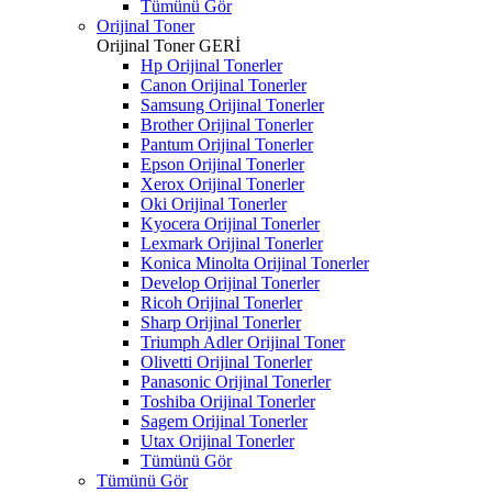
Tümünü Gör
Orijinal Toner
Orijinal Toner
GERİ
Hp Orijinal Tonerler
Canon Orijinal Tonerler
Samsung Orijinal Tonerler
Brother Orijinal Tonerler
Pantum Orijinal Tonerler
Epson Orijinal Tonerler
Xerox Orijinal Tonerler
Oki Orijinal Tonerler
Kyocera Orijinal Tonerler
Lexmark Orijinal Tonerler
Konica Minolta Orijinal Tonerler
Develop Orijinal Tonerler
Ricoh Orijinal Tonerler
Sharp Orijinal Tonerler
Triumph Adler Orijinal Toner
Olivetti Orijinal Tonerler
Panasonic Orijinal Tonerler
Toshiba Orijinal Tonerler
Sagem Orijinal Tonerler
Utax Orijinal Tonerler
Tümünü Gör
Tümünü Gör