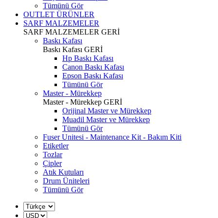
Tümünü Gör
OUTLET ÜRÜNLER
SARF MALZEMELER
SARF MALZEMELER
GERİ
Baskı Kafası
Baskı Kafası
GERİ
Hp Baskı Kafası
Canon Baskı Kafası
Epson Baskı Kafası
Tümünü Gör
Master - Mürekkep
Master - Mürekkep
GERİ
Orijinal Master ve Mürekkep
Muadil Master ve Mürekkep
Tümünü Gör
Fuser Unitesi - Maintenance Kit - Bakım Kiti
Etiketler
Tozlar
Çipler
Atık Kutuları
Drum Üniteleri
Tümünü Gör