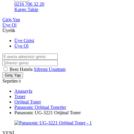
0216 706 32 20
Kargo Takip
Giriş Yap
Üye Ol
Üyelik
Üye Girişi
Üye Ol
Beni Hatırla
Şifremi Unuttum
Giriş Yap
Sepetim
0
Anasayfa
Toner
Orijinal Toner
Panasonic Orijinal Tonerler
Panasonic UG-3221 Orijinal Toner
YENİ