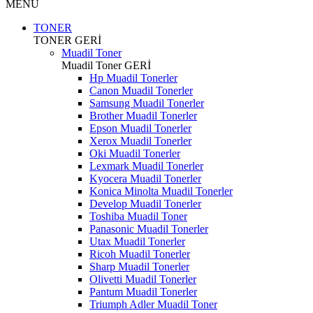
MENÜ
TONER
TONER
GERİ
Muadil Toner
Muadil Toner
GERİ
Hp Muadil Tonerler
Canon Muadil Tonerler
Samsung Muadil Tonerler
Brother Muadil Tonerler
Epson Muadil Tonerler
Xerox Muadil Tonerler
Oki Muadil Tonerler
Lexmark Muadil Tonerler
Kyocera Muadil Tonerler
Konica Minolta Muadil Tonerler
Develop Muadil Tonerler
Toshiba Muadil Toner
Panasonic Muadil Tonerler
Utax Muadil Tonerler
Ricoh Muadil Tonerler
Sharp Muadil Tonerler
Olivetti Muadil Tonerler
Pantum Muadil Tonerler
Triumph Adler Muadil Toner