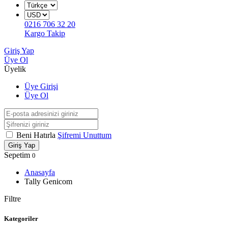
0216 706 32 20
Kargo Takip
Giriş Yap
Üye Ol
Üyelik
Üye Girişi
Üye Ol
Beni Hatırla
Şifremi Unuttum
Giriş Yap
Sepetim
0
Anasayfa
Tally Genicom
Filtre
Kategoriler