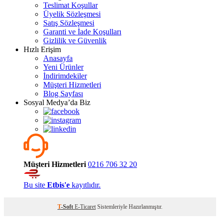
Teslimat Koşullar
Üyelik Sözleşmesi
Satış Sözleşmesi
Garanti ve İade Koşulları
Gizlilik ve Güvenlik
Hızlı Erişim
Anasayfa
Yeni Ürünler
İndirimdekiler
Müşteri Hizmetleri
Blog Sayfası
Sosyal Medya’da Biz
Müşteri Hizmetleri
0216 706 32 20
Bu site
Etbis'e
kayıtlıdır.
T
-Soft
E-Ticaret
Sistemleriyle Hazırlanmıştır.