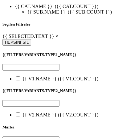
{{ CAT.NAME }}
({{ CAT.COUNT }})
{{ SUB.NAME }}
({{ SUB.COUNT }})
Seçilen Filtreler
{{ SELECTED.TEXT }} ×
HEPSİNİ SİL
{{ FILTERS.VARIANTS.TYPE1_NAME }}
{{ V1.NAME }}
({{ V1.COUNT }})
{{ FILTERS.VARIANTS.TYPE2_NAME }}
{{ V2.NAME }}
({{ V2.COUNT }})
Marka