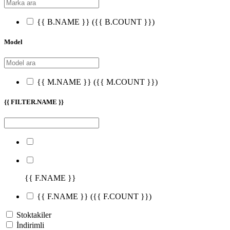
{{ B.NAME }}
({{ B.COUNT }})
Model
{{ M.NAME }}
({{ M.COUNT }})
{{ FILTER.NAME }}
{{ F.NAME }}
{{ F.NAME }}
({{ F.COUNT }})
Stoktakiler
İndirimli