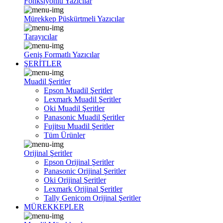
Fonksiyonlu Yazıcılar
Mürekkep Püskürtmeli Yazıcılar
Tarayıcılar
Geniş Formatlı Yazıcılar
ŞERİTLER
Muadil Şeritler
Epson Muadil Şeritler
Lexmark Muadil Şeritler
Oki Muadil Şeritler
Panasonic Muadil Şeritler
Fujitsu Muadil Şeritler
Tüm Ürünler
Orijinal Şeritler
Epson Orijinal Şeritler
Panasonic Orijinal Şeritler
Oki Orijinal Şeritler
Lexmark Orijinal Şeritler
Tally Genicom Orijinal Şeritler
MÜREKKEPLER