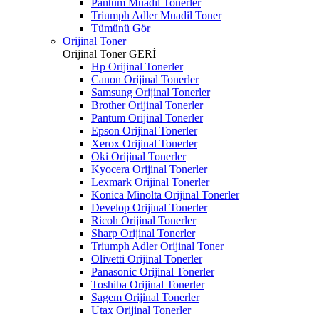
Pantum Muadil Tonerler
Triumph Adler Muadil Toner
Tümünü Gör
Orijinal Toner
Orijinal Toner
GERİ
Hp Orijinal Tonerler
Canon Orijinal Tonerler
Samsung Orijinal Tonerler
Brother Orijinal Tonerler
Pantum Orijinal Tonerler
Epson Orijinal Tonerler
Xerox Orijinal Tonerler
Oki Orijinal Tonerler
Kyocera Orijinal Tonerler
Lexmark Orijinal Tonerler
Konica Minolta Orijinal Tonerler
Develop Orijinal Tonerler
Ricoh Orijinal Tonerler
Sharp Orijinal Tonerler
Triumph Adler Orijinal Toner
Olivetti Orijinal Tonerler
Panasonic Orijinal Tonerler
Toshiba Orijinal Tonerler
Sagem Orijinal Tonerler
Utax Orijinal Tonerler