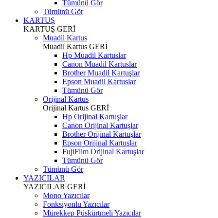
Tümünü Gör
Tümünü Gör
KARTUŞ
KARTUŞ
GERİ
Muadil Kartus
Muadil Kartus
GERİ
Hp Muadil Kartuslar
Canon Muadil Kartuslar
Brother Muadil Kartuşlar
Epson Muadil Kartuslar
Tümünü Gör
Orijinal Kartus
Orijinal Kartus
GERİ
Hp Orijinal Kartuşlar
Canon Orijinal Kartuşlar
Brother Orijinal Kartuşlar
Epson Orijinal Kartuşlar
FujiFilm Orijinal Kartuşlar
Tümünü Gör
Tümünü Gör
YAZICILAR
YAZICILAR
GERİ
Mono Yazıcılar
Fonksiyonlu Yazıcılar
Mürekkep Püskürtmeli Yazıcılar