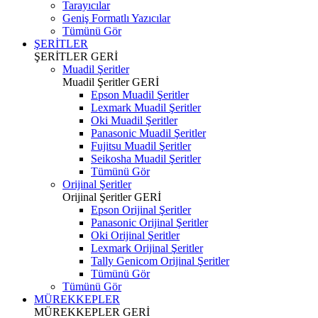
Tarayıcılar
Geniş Formatlı Yazıcılar
Tümünü Gör
ŞERİTLER
ŞERİTLER
GERİ
Muadil Şeritler
Muadil Şeritler
GERİ
Epson Muadil Şeritler
Lexmark Muadil Şeritler
Oki Muadil Şeritler
Panasonic Muadil Şeritler
Fujitsu Muadil Şeritler
Seikosha Muadil Şeritler
Tümünü Gör
Orijinal Şeritler
Orijinal Şeritler
GERİ
Epson Orijinal Şeritler
Panasonic Orijinal Şeritler
Oki Orijinal Şeritler
Lexmark Orijinal Şeritler
Tally Genicom Orijinal Şeritler
Tümünü Gör
Tümünü Gör
MÜREKKEPLER
MÜREKKEPLER
GERİ