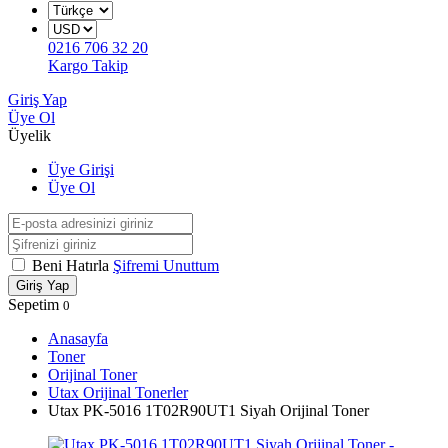
0216 706 32 20
Kargo Takip
Giriş Yap
Üye Ol
Üyelik
Üye Girişi
Üye Ol
Beni Hatırla
Şifremi Unuttum
Giriş Yap
Sepetim
0
Anasayfa
Toner
Orijinal Toner
Utax Orijinal Tonerler
Utax PK-5016 1T02R90UT1 Siyah Orijinal Toner