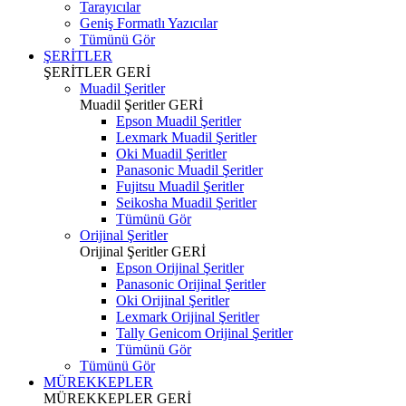
Tarayıcılar
Geniş Formatlı Yazıcılar
Tümünü Gör
ŞERİTLER
ŞERİTLER
GERİ
Muadil Şeritler
Muadil Şeritler
GERİ
Epson Muadil Şeritler
Lexmark Muadil Şeritler
Oki Muadil Şeritler
Panasonic Muadil Şeritler
Fujitsu Muadil Şeritler
Seikosha Muadil Şeritler
Tümünü Gör
Orijinal Şeritler
Orijinal Şeritler
GERİ
Epson Orijinal Şeritler
Panasonic Orijinal Şeritler
Oki Orijinal Şeritler
Lexmark Orijinal Şeritler
Tally Genicom Orijinal Şeritler
Tümünü Gör
Tümünü Gör
MÜREKKEPLER
MÜREKKEPLER
GERİ