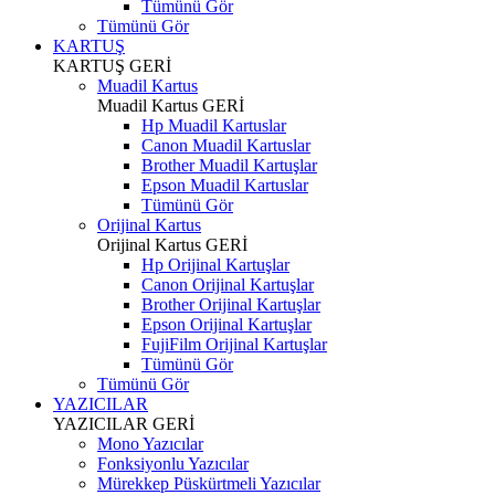
Tümünü Gör
Tümünü Gör
KARTUŞ
KARTUŞ
GERİ
Muadil Kartus
Muadil Kartus
GERİ
Hp Muadil Kartuslar
Canon Muadil Kartuslar
Brother Muadil Kartuşlar
Epson Muadil Kartuslar
Tümünü Gör
Orijinal Kartus
Orijinal Kartus
GERİ
Hp Orijinal Kartuşlar
Canon Orijinal Kartuşlar
Brother Orijinal Kartuşlar
Epson Orijinal Kartuşlar
FujiFilm Orijinal Kartuşlar
Tümünü Gör
Tümünü Gör
YAZICILAR
YAZICILAR
GERİ
Mono Yazıcılar
Fonksiyonlu Yazıcılar
Mürekkep Püskürtmeli Yazıcılar