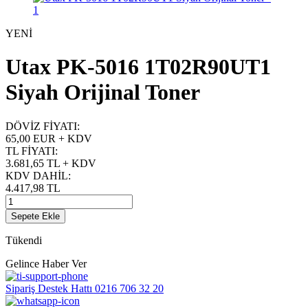
YENİ
Utax PK-5016 1T02R90UT1
Siyah Orijinal Toner
DÖVİZ FİYATI
:
65,00 EUR + KDV
TL FİYATI
:
3.681,65
TL + KDV
KDV DAHİL
:
4.417,98
TL
Sepete Ekle
Tükendi
Gelince Haber Ver
Sipariş Destek Hattı
0216 706 32 20