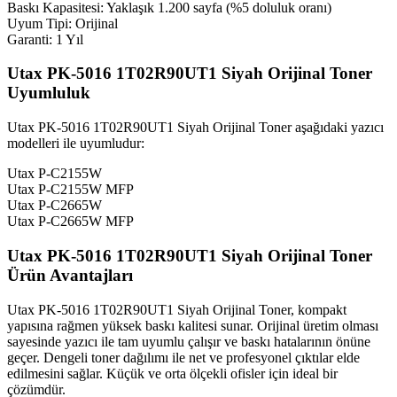
Baskı Kapasitesi: Yaklaşık 1.200 sayfa (%5 doluluk oranı)
Uyum Tipi: Orijinal
Garanti: 1 Yıl
Utax PK-5016 1T02R90UT1 Siyah Orijinal Toner
Uyumluluk
Utax PK-5016 1T02R90UT1 Siyah Orijinal Toner aşağıdaki yazıcı
modelleri ile uyumludur:
Utax P-C2155W
Utax P-C2155W MFP
Utax P-C2665W
Utax P-C2665W MFP
Utax PK-5016 1T02R90UT1 Siyah Orijinal Toner
Ürün Avantajları
Utax PK-5016 1T02R90UT1 Siyah Orijinal Toner, kompakt
yapısına rağmen yüksek baskı kalitesi sunar. Orijinal üretim olması
sayesinde yazıcı ile tam uyumlu çalışır ve baskı hatalarının önüne
geçer. Dengeli toner dağılımı ile net ve profesyonel çıktılar elde
edilmesini sağlar. Küçük ve orta ölçekli ofisler için ideal bir
çözümdür.