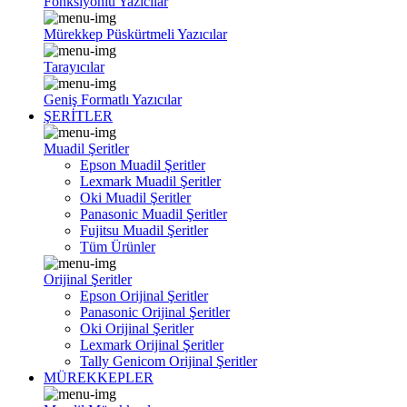
Fonksiyonlu Yazıcılar
Mürekkep Püskürtmeli Yazıcılar
Tarayıcılar
Geniş Formatlı Yazıcılar
ŞERİTLER
Muadil Şeritler
Epson Muadil Şeritler
Lexmark Muadil Şeritler
Oki Muadil Şeritler
Panasonic Muadil Şeritler
Fujitsu Muadil Şeritler
Tüm Ürünler
Orijinal Şeritler
Epson Orijinal Şeritler
Panasonic Orijinal Şeritler
Oki Orijinal Şeritler
Lexmark Orijinal Şeritler
Tally Genicom Orijinal Şeritler
MÜREKKEPLER