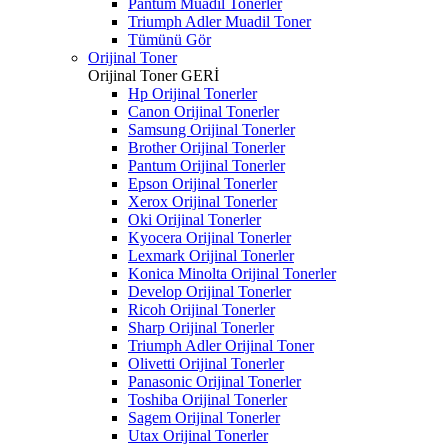
Pantum Muadil Tonerler
Triumph Adler Muadil Toner
Tümünü Gör
Orijinal Toner
Orijinal Toner
GERİ
Hp Orijinal Tonerler
Canon Orijinal Tonerler
Samsung Orijinal Tonerler
Brother Orijinal Tonerler
Pantum Orijinal Tonerler
Epson Orijinal Tonerler
Xerox Orijinal Tonerler
Oki Orijinal Tonerler
Kyocera Orijinal Tonerler
Lexmark Orijinal Tonerler
Konica Minolta Orijinal Tonerler
Develop Orijinal Tonerler
Ricoh Orijinal Tonerler
Sharp Orijinal Tonerler
Triumph Adler Orijinal Toner
Olivetti Orijinal Tonerler
Panasonic Orijinal Tonerler
Toshiba Orijinal Tonerler
Sagem Orijinal Tonerler
Utax Orijinal Tonerler