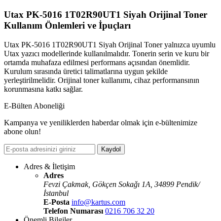
Utax PK-5016 1T02R90UT1 Siyah Orijinal Toner
Kullanım Önlemleri ve İpuçları
Utax PK-5016 1T02R90UT1 Siyah Orijinal Toner yalnızca uyumlu
Utax yazıcı modellerinde kullanılmalıdır. Tonerin serin ve kuru bir
ortamda muhafaza edilmesi performans açısından önemlidir.
Kurulum sırasında üretici talimatlarına uygun şekilde
yerleştirilmelidir. Orijinal toner kullanımı, cihaz performansının
korunmasına katkı sağlar.
E-Bülten Aboneliği
Kampanya ve yeniliklerden haberdar olmak için e-bültenimize
abone olun!
Kaydol
Adres & İletişim
Adres
Fevzi Çakmak, Gökçen Sokaǧı 1A, 34899 Pendik/
İstanbul
E-Posta
info@kartus.com
Telefon Numarası
0216 706 32 20
Önemli Bilgiler