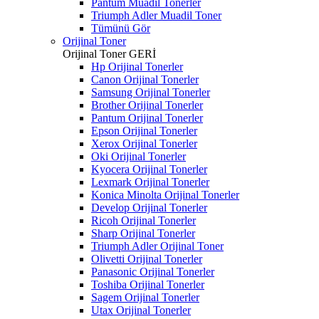
Pantum Muadil Tonerler
Triumph Adler Muadil Toner
Tümünü Gör
Orijinal Toner
Orijinal Toner
GERİ
Hp Orijinal Tonerler
Canon Orijinal Tonerler
Samsung Orijinal Tonerler
Brother Orijinal Tonerler
Pantum Orijinal Tonerler
Epson Orijinal Tonerler
Xerox Orijinal Tonerler
Oki Orijinal Tonerler
Kyocera Orijinal Tonerler
Lexmark Orijinal Tonerler
Konica Minolta Orijinal Tonerler
Develop Orijinal Tonerler
Ricoh Orijinal Tonerler
Sharp Orijinal Tonerler
Triumph Adler Orijinal Toner
Olivetti Orijinal Tonerler
Panasonic Orijinal Tonerler
Toshiba Orijinal Tonerler
Sagem Orijinal Tonerler
Utax Orijinal Tonerler