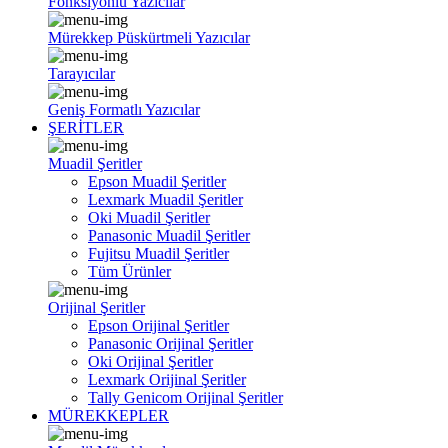
Fonksiyonlu Yazıcılar
Mürekkep Püskürtmeli Yazıcılar
Tarayıcılar
Geniş Formatlı Yazıcılar
ŞERİTLER
Muadil Şeritler
Epson Muadil Şeritler
Lexmark Muadil Şeritler
Oki Muadil Şeritler
Panasonic Muadil Şeritler
Fujitsu Muadil Şeritler
Tüm Ürünler
Orijinal Şeritler
Epson Orijinal Şeritler
Panasonic Orijinal Şeritler
Oki Orijinal Şeritler
Lexmark Orijinal Şeritler
Tally Genicom Orijinal Şeritler
MÜREKKEPLER