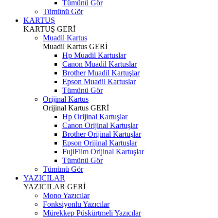
Tümünü Gör
Tümünü Gör
KARTUŞ
KARTUŞ
GERİ
Muadil Kartus
Muadil Kartus
GERİ
Hp Muadil Kartuslar
Canon Muadil Kartuslar
Brother Muadil Kartuşlar
Epson Muadil Kartuslar
Tümünü Gör
Orijinal Kartus
Orijinal Kartus
GERİ
Hp Orijinal Kartuşlar
Canon Orijinal Kartuşlar
Brother Orijinal Kartuşlar
Epson Orijinal Kartuşlar
FujiFilm Orijinal Kartuşlar
Tümünü Gör
Tümünü Gör
YAZICILAR
YAZICILAR
GERİ
Mono Yazıcılar
Fonksiyonlu Yazıcılar
Mürekkep Püskürtmeli Yazıcılar