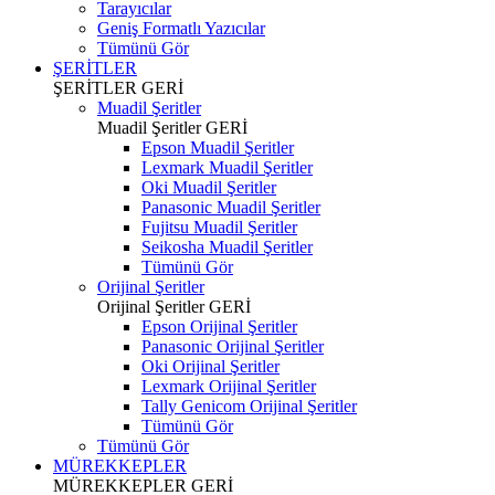
Tarayıcılar
Geniş Formatlı Yazıcılar
Tümünü Gör
ŞERİTLER
ŞERİTLER
GERİ
Muadil Şeritler
Muadil Şeritler
GERİ
Epson Muadil Şeritler
Lexmark Muadil Şeritler
Oki Muadil Şeritler
Panasonic Muadil Şeritler
Fujitsu Muadil Şeritler
Seikosha Muadil Şeritler
Tümünü Gör
Orijinal Şeritler
Orijinal Şeritler
GERİ
Epson Orijinal Şeritler
Panasonic Orijinal Şeritler
Oki Orijinal Şeritler
Lexmark Orijinal Şeritler
Tally Genicom Orijinal Şeritler
Tümünü Gör
Tümünü Gör
MÜREKKEPLER
MÜREKKEPLER
GERİ