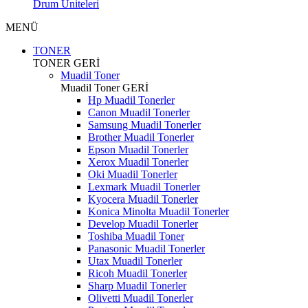
Drum Üniteleri
MENÜ
TONER
TONER
GERİ
Muadil Toner
Muadil Toner
GERİ
Hp Muadil Tonerler
Canon Muadil Tonerler
Samsung Muadil Tonerler
Brother Muadil Tonerler
Epson Muadil Tonerler
Xerox Muadil Tonerler
Oki Muadil Tonerler
Lexmark Muadil Tonerler
Kyocera Muadil Tonerler
Konica Minolta Muadil Tonerler
Develop Muadil Tonerler
Toshiba Muadil Toner
Panasonic Muadil Tonerler
Utax Muadil Tonerler
Ricoh Muadil Tonerler
Sharp Muadil Tonerler
Olivetti Muadil Tonerler