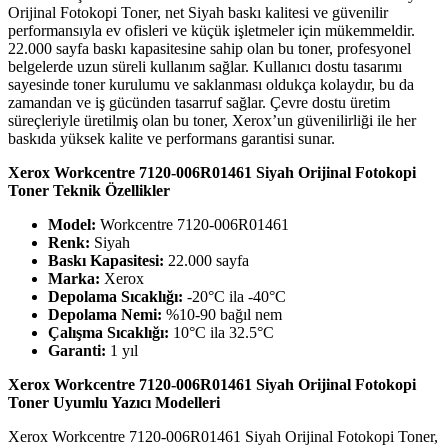
Orijinal Fotokopi Toner, net Siyah baskı kalitesi ve güvenilir
performansıyla ev ofisleri ve küçük işletmeler için mükemmeldir.
22.000 sayfa baskı kapasitesine sahip olan bu toner, profesyonel
belgelerde uzun süreli kullanım sağlar. Kullanıcı dostu tasarımı
sayesinde toner kurulumu ve saklanması oldukça kolaydır, bu da
zamandan ve iş gücünden tasarruf sağlar. Çevre dostu üretim
süreçleriyle üretilmiş olan bu toner, Xerox’un güvenilirliği ile her
baskıda yüksek kalite ve performans garantisi sunar.
Xerox Workcentre 7120-006R01461 Siyah Orijinal Fotokopi
Toner Teknik Özellikler
Model:
Workcentre 7120-006R01461
Renk:
Siyah
Baskı Kapasitesi:
22.000 sayfa
Marka:
Xerox
Depolama Sıcaklığı:
-20°C ila -40°C
Depolama Nemi:
%10-90 bağıl nem
Çalışma Sıcaklığı:
10°C ila 32.5°C
Garanti:
1 yıl
Xerox Workcentre 7120-006R01461 Siyah Orijinal Fotokopi
Toner Uyumlu Yazıcı Modelleri
Xerox Workcentre 7120-006R01461 Siyah Orijinal Fotokopi Toner,