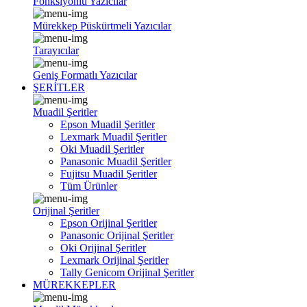
Fonksiyonlu Yazıcılar
Mürekkep Püskürtmeli Yazıcılar
Tarayıcılar
Geniş Formatlı Yazıcılar
ŞERİTLER
Muadil Şeritler
Epson Muadil Şeritler
Lexmark Muadil Şeritler
Oki Muadil Şeritler
Panasonic Muadil Şeritler
Fujitsu Muadil Şeritler
Tüm Ürünler
Orijinal Şeritler
Epson Orijinal Şeritler
Panasonic Orijinal Şeritler
Oki Orijinal Şeritler
Lexmark Orijinal Şeritler
Tally Genicom Orijinal Şeritler
MÜREKKEPLER