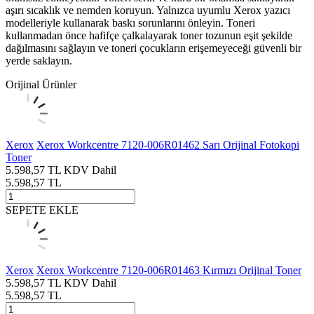
aşırı sıcaklık ve nemden koruyun. Yalnızca uyumlu Xerox yazıcı
modelleriyle kullanarak baskı sorunlarını önleyin. Toneri
kullanmadan önce hafifçe çalkalayarak toner tozunun eşit şekilde
dağılmasını sağlayın ve toneri çocukların erişemeyeceği güvenli bir
yerde saklayın.
Orijinal Ürünler
Xerox
Xerox Workcentre 7120-006R01462 Sarı Orijinal Fotokopi
Toner
5.598,57
TL
KDV Dahil
5.598,57
TL
SEPETE EKLE
Xerox
Xerox Workcentre 7120-006R01463 Kırmızı Orijinal Toner
5.598,57
TL
KDV Dahil
5.598,57
TL