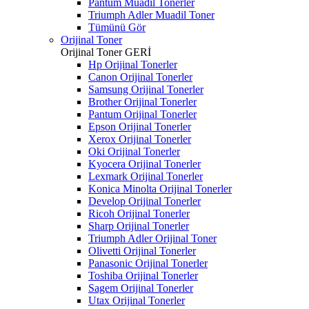
Pantum Muadil Tonerler
Triumph Adler Muadil Toner
Tümünü Gör
Orijinal Toner
Orijinal Toner
GERİ
Hp Orijinal Tonerler
Canon Orijinal Tonerler
Samsung Orijinal Tonerler
Brother Orijinal Tonerler
Pantum Orijinal Tonerler
Epson Orijinal Tonerler
Xerox Orijinal Tonerler
Oki Orijinal Tonerler
Kyocera Orijinal Tonerler
Lexmark Orijinal Tonerler
Konica Minolta Orijinal Tonerler
Develop Orijinal Tonerler
Ricoh Orijinal Tonerler
Sharp Orijinal Tonerler
Triumph Adler Orijinal Toner
Olivetti Orijinal Tonerler
Panasonic Orijinal Tonerler
Toshiba Orijinal Tonerler
Sagem Orijinal Tonerler
Utax Orijinal Tonerler