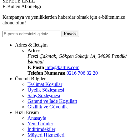
SEPETE EKLE
E-Bülten Aboneliği
Kampanya ve yeniliklerden haberdar olmak için e-bültenimize
abone olun!
Kaydol
Adres & İletişim
Adres
Fevzi Çakmak, Gökçen Sokaǧı 1A, 34899 Pendik/
İstanbul
E-Posta
info@kartus.com
Telefon Numarası
0216 706 32 20
Önemli Bilgiler
Teslimat Koşullar
Üyelik Sözleşmesi
Satış Sözleşmesi
Garanti ve İade Koşulları
Gizlilik ve Güvenlik
Hızlı Erişim
Anasayfa
Yeni Ürünler
İndirimdekiler
Müşteri Hizmetleri