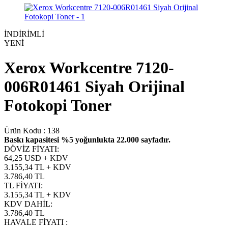
İNDİRİMLİ
YENİ
Xerox Workcentre 7120-
006R01461 Siyah Orijinal
Fotokopi Toner
Ürün Kodu :
138
Baskı kapasitesi %5 yoğunlukta 22.000 sayfadır.
DÖVİZ FİYATI
:
64,25 USD + KDV
3.155,34
TL + KDV
3.786,40
TL
TL FİYATI
:
3.155,34
TL + KDV
KDV DAHİL
:
3.786,40
TL
HAVALE FİYATI
: