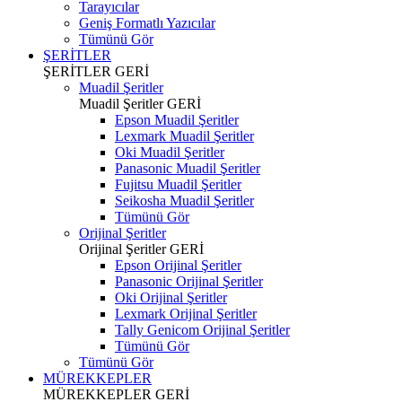
Tarayıcılar
Geniş Formatlı Yazıcılar
Tümünü Gör
ŞERİTLER
ŞERİTLER
GERİ
Muadil Şeritler
Muadil Şeritler
GERİ
Epson Muadil Şeritler
Lexmark Muadil Şeritler
Oki Muadil Şeritler
Panasonic Muadil Şeritler
Fujitsu Muadil Şeritler
Seikosha Muadil Şeritler
Tümünü Gör
Orijinal Şeritler
Orijinal Şeritler
GERİ
Epson Orijinal Şeritler
Panasonic Orijinal Şeritler
Oki Orijinal Şeritler
Lexmark Orijinal Şeritler
Tally Genicom Orijinal Şeritler
Tümünü Gör
Tümünü Gör
MÜREKKEPLER
MÜREKKEPLER
GERİ