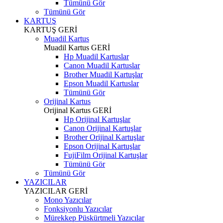
Tümünü Gör
Tümünü Gör
KARTUŞ
KARTUŞ
GERİ
Muadil Kartus
Muadil Kartus
GERİ
Hp Muadil Kartuslar
Canon Muadil Kartuslar
Brother Muadil Kartuşlar
Epson Muadil Kartuslar
Tümünü Gör
Orijinal Kartus
Orijinal Kartus
GERİ
Hp Orijinal Kartuşlar
Canon Orijinal Kartuşlar
Brother Orijinal Kartuşlar
Epson Orijinal Kartuşlar
FujiFilm Orijinal Kartuşlar
Tümünü Gör
Tümünü Gör
YAZICILAR
YAZICILAR
GERİ
Mono Yazıcılar
Fonksiyonlu Yazıcılar
Mürekkep Püskürtmeli Yazıcılar