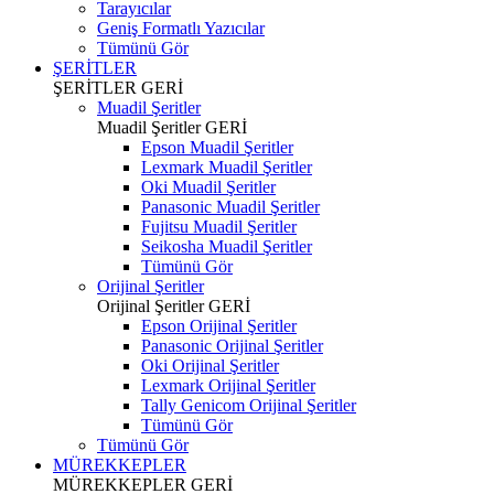
Tarayıcılar
Geniş Formatlı Yazıcılar
Tümünü Gör
ŞERİTLER
ŞERİTLER
GERİ
Muadil Şeritler
Muadil Şeritler
GERİ
Epson Muadil Şeritler
Lexmark Muadil Şeritler
Oki Muadil Şeritler
Panasonic Muadil Şeritler
Fujitsu Muadil Şeritler
Seikosha Muadil Şeritler
Tümünü Gör
Orijinal Şeritler
Orijinal Şeritler
GERİ
Epson Orijinal Şeritler
Panasonic Orijinal Şeritler
Oki Orijinal Şeritler
Lexmark Orijinal Şeritler
Tally Genicom Orijinal Şeritler
Tümünü Gör
Tümünü Gör
MÜREKKEPLER
MÜREKKEPLER
GERİ