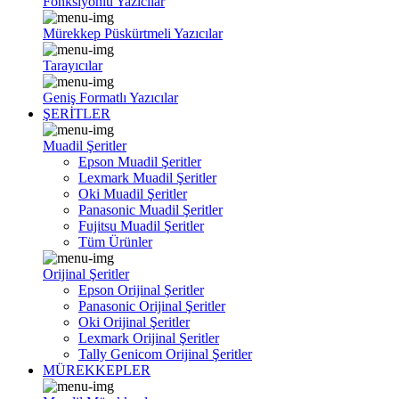
Fonksiyonlu Yazıcılar
Mürekkep Püskürtmeli Yazıcılar
Tarayıcılar
Geniş Formatlı Yazıcılar
ŞERİTLER
Muadil Şeritler
Epson Muadil Şeritler
Lexmark Muadil Şeritler
Oki Muadil Şeritler
Panasonic Muadil Şeritler
Fujitsu Muadil Şeritler
Tüm Ürünler
Orijinal Şeritler
Epson Orijinal Şeritler
Panasonic Orijinal Şeritler
Oki Orijinal Şeritler
Lexmark Orijinal Şeritler
Tally Genicom Orijinal Şeritler
MÜREKKEPLER