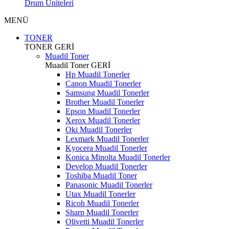
Drum Üniteleri
MENÜ
TONER
TONER
GERİ
Muadil Toner
Muadil Toner
GERİ
Hp Muadil Tonerler
Canon Muadil Tonerler
Samsung Muadil Tonerler
Brother Muadil Tonerler
Epson Muadil Tonerler
Xerox Muadil Tonerler
Oki Muadil Tonerler
Lexmark Muadil Tonerler
Kyocera Muadil Tonerler
Konica Minolta Muadil Tonerler
Develop Muadil Tonerler
Toshiba Muadil Toner
Panasonic Muadil Tonerler
Utax Muadil Tonerler
Ricoh Muadil Tonerler
Sharp Muadil Tonerler
Olivetti Muadil Tonerler