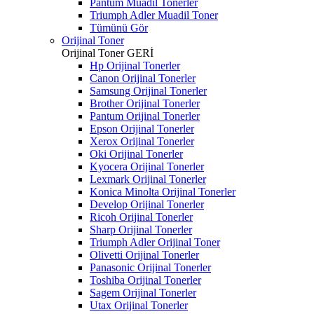
Pantum Muadil Tonerler
Triumph Adler Muadil Toner
Tümünü Gör
Orijinal Toner
Orijinal Toner
GERİ
Hp Orijinal Tonerler
Canon Orijinal Tonerler
Samsung Orijinal Tonerler
Brother Orijinal Tonerler
Pantum Orijinal Tonerler
Epson Orijinal Tonerler
Xerox Orijinal Tonerler
Oki Orijinal Tonerler
Kyocera Orijinal Tonerler
Lexmark Orijinal Tonerler
Konica Minolta Orijinal Tonerler
Develop Orijinal Tonerler
Ricoh Orijinal Tonerler
Sharp Orijinal Tonerler
Triumph Adler Orijinal Toner
Olivetti Orijinal Tonerler
Panasonic Orijinal Tonerler
Toshiba Orijinal Tonerler
Sagem Orijinal Tonerler
Utax Orijinal Tonerler