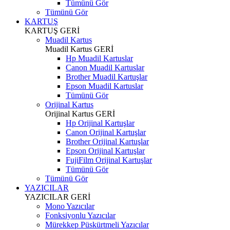
Tümünü Gör
Tümünü Gör
KARTUŞ
KARTUŞ
GERİ
Muadil Kartus
Muadil Kartus
GERİ
Hp Muadil Kartuslar
Canon Muadil Kartuslar
Brother Muadil Kartuşlar
Epson Muadil Kartuslar
Tümünü Gör
Orijinal Kartus
Orijinal Kartus
GERİ
Hp Orijinal Kartuşlar
Canon Orijinal Kartuşlar
Brother Orijinal Kartuşlar
Epson Orijinal Kartuşlar
FujiFilm Orijinal Kartuşlar
Tümünü Gör
Tümünü Gör
YAZICILAR
YAZICILAR
GERİ
Mono Yazıcılar
Fonksiyonlu Yazıcılar
Mürekkep Püskürtmeli Yazıcılar